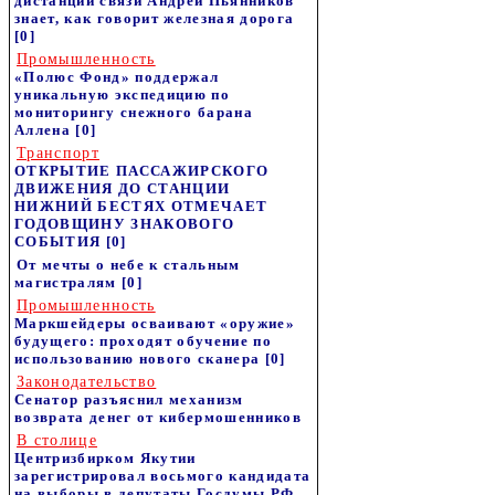
дистанции связи Андрей Пьянников
знает, как говорит железная дорога
[0]
Промышленность
«Полюс Фонд» поддержал
уникальную экспедицию по
мониторингу снежного барана
Аллена
[0]
Транспорт
ОТКРЫТИЕ ПАССАЖИРСКОГО
ДВИЖЕНИЯ ДО СТАНЦИИ
НИЖНИЙ БЕСТЯХ ОТМЕЧАЕТ
ГОДОВЩИНУ ЗНАКОВОГО
СОБЫТИЯ
[0]
От мечты о небе к стальным
магистралям
[0]
Промышленность
Маркшейдеры осваивают «оружие»
будущего: проходят обучение по
использованию нового сканера
[0]
Законодательство
Сенатор разъяснил механизм
возврата денег от кибермошенников
В столице
Центризбирком Якутии
зарегистрировал восьмого кандидата
на выборы в депутаты Госдумы РФ