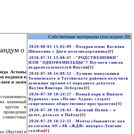
Собственные материалы (последние 20)
2026-08-02 15:02:09 - Поздравление Василия
рандум о
Шимохина с Днем железнодорожника
[
0
]
2026-07-31 15:00:47 - "РОДСТВЕННИКИ"
ИЛИ "ОДНОФАМИЛЬЦЫ"? Изучаем список
недропользователей Якутии
[
0
]
рода Астаны
2026-07-30 14:09:52 - Лучшие выпускники
ои подписи в
Томпонского и Таттинского районов получили
олаев и аким
денежные премии от народного депутата
Якутии Виктора Лебедева
[
0
]
2026-07-30 10:24:27 - Новый парк в Нижнем
танавливать
Куранахе: как «Полюс Алдан» создаёт
щих взаимный
современное общественное пространство
[
0
]
ых кругов и
2026-07-30 10:16:43 - Василий Попов – о
 проведение
долге, рельсах и Победе
[
0
]
х совместных
2026-07-29 16:22:31 - Мечты сбываются: как
коллектив АО «АК «ЖДЯ» покорял Ленские
столбы
[
0
]
ха (Якутия) и