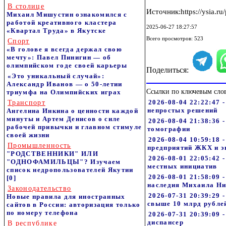
В столице
Источник:https://ysia.ru
Михаил Мишустин ознакомился с
работой креативного кластера
2025-06-27 18:27:57
«Квартал Труда» в Якутске
Всего просмотров: 523
Спорт
«В голове я всегда держал свою
мечту»: Павел Пинигин — об
олимпийском годе своей карьеры
Поделиться:
«Это уникальный случай»:
Александр Иванов — о 50-летии
Ссылки по ключевым сло
триумфа на Олимпийских играх
2026-08-04 22:22:47 
Транспорт
непростых решений
Ангелина Инкина о ценности каждой
минуты и Артем Денисов о силе
2026-08-04 21:38:36 
рабочей привычки и главном стимуле
томографии
своей жизни
2026-08-04 10:59:18
Промышленность
предприятий ЖКХ и э
"РОДСТВЕННИКИ" ИЛИ
2026-08-01 22:05:42
"ОДНОФАМИЛЬЦЫ"? Изучаем
местных инициатив
список недропользователей Якутии
2026-08-01 21:58:09 
[0]
наследия Михаила Н
Законодательство
2026-07-31 20:39:29
Новые правила для иностранных
свыше 10 млрд рубле
сайтов в России: авторизация только
по номеру телефона
2026-07-31 20:39:09
диспансер
В республике