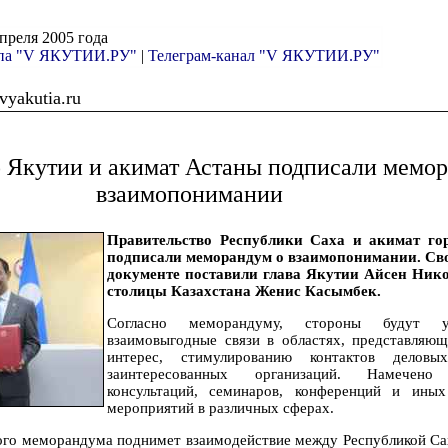
апреля 2005 года
ппа "V ЯКУТИИ.РУ"
|
Телеграм-канал "V ЯКУТИИ.РУ"
yakutia.ru
 Якутии и акимат Астаны подписали мемо
взаимопонимании
Правительство Республики Саха и акимат го
подписали меморандум о взаимопонимании. Св
документе поставили глава Якутии Айсен Ник
столицы Казахстана Женис Касымбек.
Согласно меморандуму, стороны будут ус
взаимовыгодные связи в областях, представляю
интерес, стимулированию контактов делов
заинтересованных организаций. Намечено
консультаций, семинаров, конференций и ины
мероприятий в различных сферах.
того меморандума поднимет взаимодействие между Республикой Са