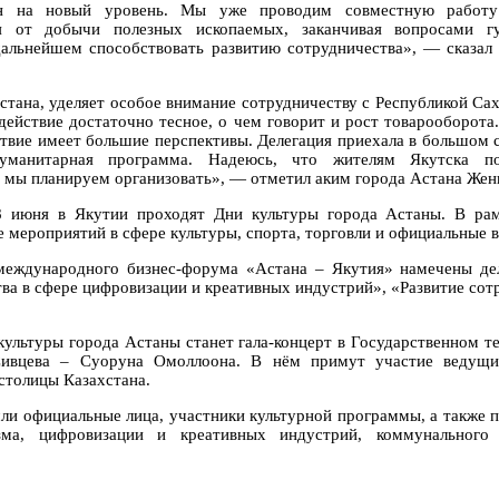
тан на новый уровень. Мы уже проводим совместную работ
ая от добычи полезных ископаемых, заканчивая вопросами г
дальнейшем способствовать развитию сотрудничества», — сказал 
стана, уделяет особое внимание сотрудничеству с Республикой Сах
действие достаточно тесное, о чем говорит и рост товарооборота
твие имеет большие перспективы. Делегация приехала в большом с
гуманитарная программа. Надеюсь, что жителям Якутска по
е мы планируем организовать», — отметил аким города Астана Жен
 июня в Якутии проходят Дни культуры города Астаны. В ра
 мероприятий в сфере культуры, спорта, торговли и официальные в
международного бизнес-форума «Астана – Якутия» намечены де
ва в сфере цифровизации и креативных индустрий», «Развитие сот
ультуры города Астаны станет гала-концерт в Государственном т
Сивцева – Суоруна Омоллоона. В нём примут участие ведущи
столицы Казахстана.
шли официальные лица, участники культурной программы, а также 
зма, цифровизации и креативных индустрий, коммунального 