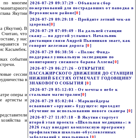
у по многим
2026-07-29 09:37:29 - Объявлен сбор
уманитарного
пожертвований для пострадавших от паводка в
Верхоянском районе
[
0
]
глава Якутии
2026-07-29 09:29:18 - Пройдите летний чек-ап
здоровья
[
0
]
а (Якутия). В
2026-07-29 07:09:49 - На дальней станции
. Считаю, что
скажу… на другой услышат. Начальник
оставе, у нас
дистанции связи Андрей Пьянников знает, как
нравятся те
говорит железная дорога
[
0
]
ис Касымбек.
2026-07-29 06:38:56 - «Полюс Фонд»
поддержал уникальную экспедицию по
мках события
мониторингу снежного барана Аллена
[
0
]
стречи.
2026-07-29 06:27:26 - ОТКРЫТИЕ
ПАССАЖИРСКОГО ДВИЖЕНИЯ ДО СТАНЦИИ
ловые сессии
НИЖНИЙ БЕСТЯХ ОТМЕЧАЕТ ГОДОВЩИНУ
рудничества в
ЗНАКОВОГО СОБЫТИЯ
[
0
]
2026-07-29 05:12:03 - От мечты о небе к
еатре оперы и
стальным магистралям
[
0
]
е артисты и
2026-07-29 05:02:04 - Маркшейдеры
осваивают «оружие» будущего: проходят
обучение по использованию нового сканера
[
0
]
представители
2026-07-27 11:07:18 - В Якутии стартует
хозяйства и
второй этап проекта «Школьная медицина»: в
2026 году внедрят комплексную программу
профилактики школьно-обусловленных
заболеваний у школьников
[
0
]