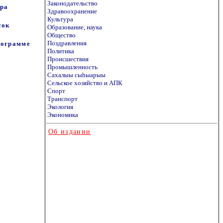
Законодательство
ера
Здравоохранение
Культура
сок
Образование, наука
Общество
Поздравления
программе
Политика
Происшествия
Промышленность
Сахалыы сыhыарыы
Сельское хозяйство и АПК
Спорт
Транспорт
Экология
Экономика
Об издании