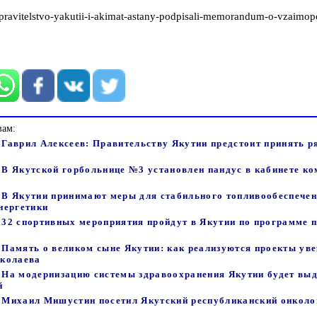
/pravitelstvo-yakutii-i-akimat-astany-podpisali-memorandum-o-vzaimop
вам:
- Гаврил Алексеев: Правительству Якутии предстоит принять р
- В Якутской горбольнице №3 установлен пандус в кабинете к
 - В Якутии принимают меры для стабильного топливообеспече
нергетики
 - 32 спортивных мероприятия пройдут в Якутии по программе 
- Память о великом сыне Якутии: как реализуются проекты ув
иколаева
 - На модернизацию системы здравоохранения Якутии будет вы
й
 - Михаил Мишустин посетил Якутский республиканский онколо