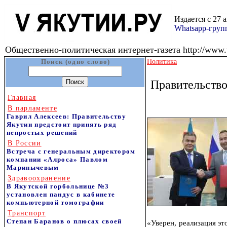
Издается с 27 
Whatsapp-гру
Общественно-политическая интернет-газета http://www.v
Поиск (одно слово)
Политика
Правительство
Главная
В парламенте
Гаврил Алексеев: Правительству
Якутии предстоит принять ряд
непростых решений
В России
Встреча с генеральным директором
компании «Алроса» Павлом
Маринычевым
Здравоохранение
В Якутской горбольнице №3
установлен пандус в кабинете
компьютерной томографии
Транспорт
Степан Баранов о плюсах своей
«Уверен, реализация э