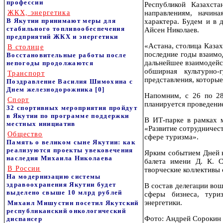
профессии
Республикой Казахс
ЖКХ, энергетика
направлениям, начин
В Якутии принимают меры для
характера. Будем и в 
стабильного топливообеспечения
Айсен Николаев.
предприятий ЖКХ и энергетики
«Астана, столица Казах
В столице
последние годы взаимо
Восстановительные работы после
дальнейшее взаимодейс
непогоды продолжаются
обширная культурно-
Транспорт
представления, которы
Поздравление Василия Шимохина с
Днем железнодорожника
[0]
Напомним, с 26 по 28
Спорт
планируется проведение
32 спортивных мероприятия пройдут
в Якутии по программе поддержки
В ИТ-парке в рамках 
местных инициатив
«Развитие сотрудничест
Общество
сфере туризма».
Память о великом сыне Якутии: как
реализуются проекты увековечения
Ярким событием Дней к
наследия Михаила Николаева
балета имени Д. К. 
В России
творческие коллективы 
На модернизацию системы
здравоохранения Якутии будет
В состав делегации во
выделено свыше 10 млрд рублей
сферы бизнеса, тури
энергетики.
Михаил Мишустин посетил Якутский
республиканский онкологический
Фото: Андрей Сорокин
диспансер