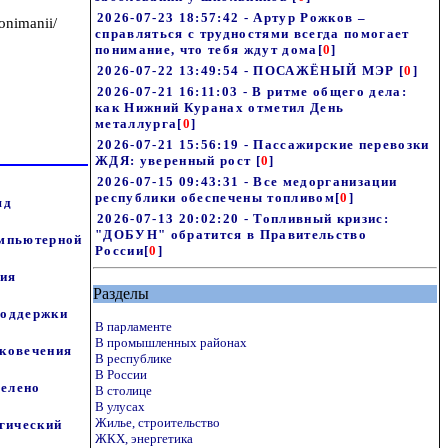
2026-07-23 18:57:42 - Артур Рожков –
onimanii/
справляться с трудностями всегда помогает
понимание, что тебя ждут дома
[
0
]
2026-07-22 13:49:54 - ПОСАЖЁНЫЙ МЭР
[
0
]
2026-07-21 16:11:03 - В ритме общего дела:
как Нижний Куранах отметил День
металлурга
[
0
]
2026-07-21 15:56:19 - Пассажирские перевозки
ЖДЯ: уверенный рост
[
0
]
2026-07-15 09:43:31 - Все медорганизации
республики обеспечены топливом
[
0
]
яд
2026-07-13 20:02:20 - Топливный кризис:
"ДОБУН" обратится в Правительство
омпьютерной
России
[
0
]
ния
Разделы
поддержки
В парламенте
В промышленных районах
ековечения
В республике
В России
делено
В столице
В улусах
Жилье, строительство
гический
ЖКХ, энергетика