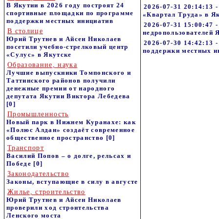
В Якутии в 2026 году построят 24
2026-07-31 20:14:13
спортивные площадки по программе
«Квартал Труда» в Я
поддержки местных инициатив
2026-07-31 15:00:
В столице
недропользователей 
Юрий Трутнев и Айсен Николаев
2026-07-30 14:42:13 
посетили учебно-стрелковый центр
поддержки местных и
«Сулус» в Якутске
Образование, наука
Лучшие выпускники Томпонского и
Таттинского районов получили
денежные премии от народного
депутата Якутии Виктора Лебедева
[0]
Промышленность
Новый парк в Нижнем Куранахе: как
«Полюс Алдан» создаёт современное
общественное пространство
[0]
Транспорт
Василий Попов – о долге, рельсах и
Победе
[0]
Законодательство
Законы, вступающие в силу в августе
Жилье, строительство
Юрий Трутнев и Айсен Николаев
проверили ход строительства
Ленского моста