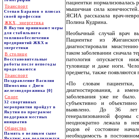
пациентки нормализовалась ре
Транспорт
мышечная сила конечностей.
Степан Баранов о плюсах
ЯСИА рассказала врач-невро
своей профессии
Полина Кудрина.
ЖКХ, энергетика
В Якутии принимают меры
Необычный случай врач вы
для стабильного
топливообеспечения
Пациентке из Жиганск
предприятий ЖКХ и
диагностировали миастени
энергетики
таком заболевании сначала т
В столице
патология опускается ниж
Восстановительные
работы после непогоды
туловище и даже ноги. Чело
продолжаются
предметы, также появляются 
Транспорт
Поздравление Василия
«По словам пациентки,
Шимохина с Днем
диагностирования, а имен
железнодорожника
[0]
заболевания уже не было.
Спорт
32 спортивных
субъективно и объективно
мероприятия пройдут в
выявлено. До 36 лет 
Якутии по программе
генерализованной формы 
поддержки местных
инициатив
неоднократно лежала в нев
Общество
родов её состояние нача
Память о великом сыне
необходимость в постоянно
Якутии: как реализуются