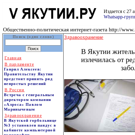
Издается с 27 
Whatsapp-гру
Общественно-политическая интернет-газета http://www.v
Поиск (одно слово)
Здравоохранение
В Якутии житель
Главная
излечилась от ре
В парламенте
забо
Гаврил Алексеев:
Правительству Якутии
предстоит принять ряд
непростых решений
В России
Встреча с генеральным
директором компании
«Алроса» Павлом
Маринычевым
Здравоохранение
В Якутской горбольнице
№3 установлен пандус в
кабинете компьютерной
томографии