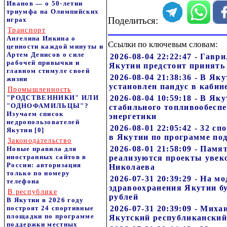
Иванов — о 50-летии
триумфа на Олимпийских
Поделиться:
играх
Транспорт
Ангелина Инкина о
Ссылки по ключевым словам:
ценности каждой минуты и
Артем Денисов о силе
2026-08-04 22:22:47 - Гавр
рабочей привычки и
Якутии предстоит принять
главном стимуле своей
2026-08-04 21:38:36 - В Я
жизни
установлен пандус в каби
Промышленность
"РОДСТВЕННИКИ" ИЛИ
2026-08-04 10:59:18 - В Я
"ОДНОФАМИЛЬЦЫ"?
стабильного топливообесп
Изучаем список
энергетики
недропользователей
2026-08-01 22:05:42 - 32 
Якутии
[0]
в Якутии по программе по
Законодательство
2026-08-01 21:58:09 - Пам
Новые правила для
иностранных сайтов в
реализуются проекты увек
России: авторизация
Николаева
только по номеру
2026-07-31 20:39:29 - На 
телефона
здравоохранения Якутии б
В республике
рублей
В Якутии в 2026 году
построят 24 спортивные
2026-07-31 20:39:09 - Мих
площадки по программе
Якутский республиканский
поддержки местных