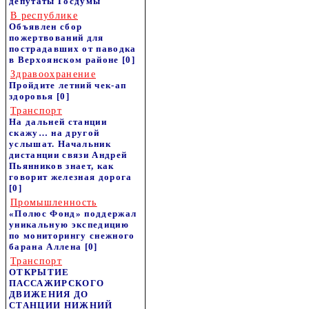
депутаты Госдумы
В республике
Объявлен сбор
пожертвований для
пострадавших от паводка
в Верхоянском районе
[0]
Здравоохранение
Пройдите летний чек-ап
здоровья
[0]
Транспорт
На дальней станции
скажу… на другой
услышат. Начальник
дистанции связи Андрей
Пьянников знает, как
говорит железная дорога
[0]
Промышленность
«Полюс Фонд» поддержал
уникальную экспедицию
по мониторингу снежного
барана Аллена
[0]
Транспорт
ОТКРЫТИЕ
ПАССАЖИРСКОГО
ДВИЖЕНИЯ ДО
СТАНЦИИ НИЖНИЙ