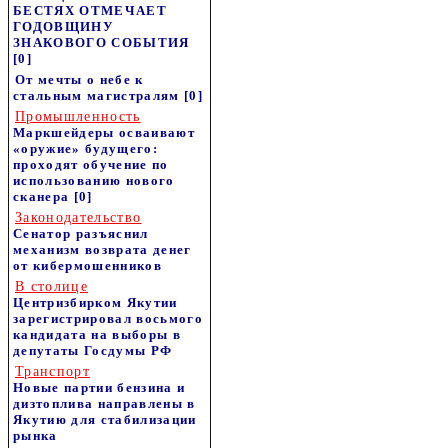
БЕСТЯХ ОТМЕЧАЕТ
ГОДОВЩИНУ
ЗНАКОВОГО СОБЫТИЯ
[0]
От мечты о небе к
стальным магистралям
[0]
Промышленность
Маркшейдеры осваивают
«оружие» будущего:
проходят обучение по
использованию нового
сканера
[0]
Законодательство
Сенатор разъяснил
механизм возврата денег
от кибермошенников
В столице
Центризбирком Якутии
зарегистрировал восьмого
кандидата на выборы в
депутаты Госдумы РФ
Транспорт
Новые партии бензина и
дизтоплива направлены в
Якутию для стабилизации
рынка