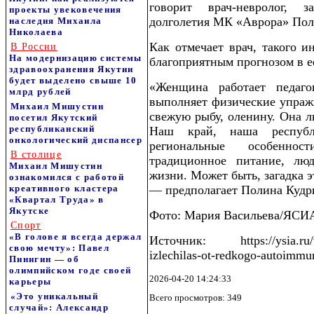
говорит врач-невролог, 
проекты увековечения
долголетия МК «Аврора» Пол
наследия Михаила
Николаева
Как отмечает врач, такого и
В России
На модернизацию системы
благоприятным прогнозом в е
здравоохранения Якутии
будет выделено свыше 10
«Женщина работает педаго
млрд рублей
выполняет физические упражн
Михаил Мишустин
свежую рыбу, оленину. Она л
посетил Якутский
республиканский
Наш край, наша республ
онкологический диспансер
региональные особенно
В столице
традиционное питание, лю
Михаил Мишустин
жизни. Может быть, загадка э
ознакомился с работой
креативного кластера
— предполагает Полина Кудр
«Квартал Труда» в
Якутске
Фото: Мария Васильева/ЯСИ
Спорт
«В голове я всегда держал
Источник: https://ysia.ru/v-y
свою мечту»: Павел
izlechilas-ot-redkogo-autoimmu
Пинигин — об
олимпийском годе своей
2026-04-20 14:24:33
карьеры
«Это уникальный
Всего просмотров: 349
случай»: Александр