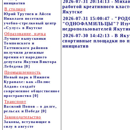
2026-07-31 20:14:13 - Мих
инициатив
работой креативного класт
В столице
Якутске
Юрий Трутнев и Айсен
2026-07-31 15:00:47 - "
Николаев посетили
учебно-стрелковый центр
"ОДНОФАМИЛЬЦЫ"? Изуч
«Сулус» в Якутске
недропользователей Якути
Образование, наука
2026-07-30 14:42:13 - В Як
Лучшие выпускники
спортивные площадки по 
Томпонского и
инициатив
Таттинского районов
получили денежные
премии от народного
депутата Якутии Виктора
Лебедева
[0]
Промышленность
Новый парк в Нижнем
Куранахе: как «Полюс
Алдан» создаёт
современное общественное
пространство
[0]
Транспорт
Василий Попов – о долге,
рельсах и Победе
[0]
Законодательство
Законы, вступающие в
силу в августе