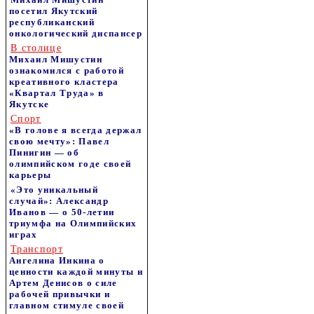
посетил Якутский
республиканский
онкологический диспансер
В столице
Михаил Мишустин
ознакомился с работой
креативного кластера
«Квартал Труда» в
Якутске
Спорт
«В голове я всегда держал
свою мечту»: Павел
Пинигин — об
олимпийском годе своей
карьеры
«Это уникальный
случай»: Александр
Иванов — о 50-летии
триумфа на Олимпийских
играх
Транспорт
Ангелина Инкина о
ценности каждой минуты и
Артем Денисов о силе
рабочей привычки и
главном стимуле своей