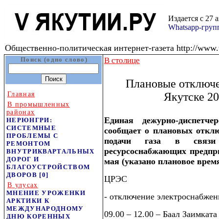
Издается с 27 
Whatsapp-гру
Общественно-политическая интернет-газета http://www.v
Поиск (одно слово)
В столице
Плановые отключе
Главная
Якутске 20
В промышленных
районах
Единая дежурно-диспетче
НЕРЮНГРИ:
СИСТЕМНЫЕ
сообщает о плановых отклю
ПРОБЛЕМЫ С
подачи газа в связи
РЕМОНТОМ
ресурсоснабжающих предпри
ВНУТРИКВАРТАЛЬНЫХ
ДОРОГ И
мая (указано плановое врем
БЛАГОУСТРОЙСТВОМ
ДВОРОВ
[0]
ЦРЭС
В улусах
МНЕНИЕ УРОЖЕНКИ
- отключение электроснабжен
АРКТИКИ К
МЕЖДУНАРОДНОМУ
09.00 – 12.00 – Баал Заимката
ДНЮ КОРЕННЫХ