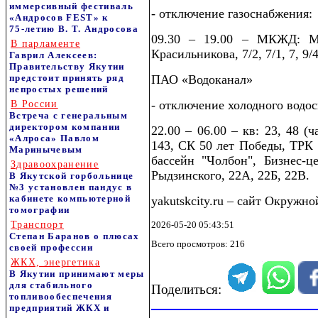
иммерсивный фестиваль
- отключение газоснабжения:
«Андросов FEST» к
75‑летию В. Т. Андросова
09.30 – 19.00 – МКЖД: М.Н
В парламенте
Красильникова, 7/2, 7/1, 7, 9/4,
Гаврил Алексеев:
Правительству Якутии
предстоит принять ряд
ПАО «Водоканал»
непростых решений
- отключение холодного водо
В России
Встреча с генеральным
директором компании
22.00 – 06.00 – кв: 23, 48 (ч
«Алроса» Павлом
143, СК 50 лет Победы, ТРК 
Маринычевым
бассейн "Чолбон", Бизнес-
Здравоохранение
Рыдзинского, 22А, 22Б, 22В.
В Якутской горбольнице
№3 установлен пандус в
кабинете компьютерной
yakutskcity.ru – сайт Окружн
томографии
Транспорт
2026-05-20 05:43:51
Степан Баранов о плюсах
Всего просмотров: 216
своей профессии
ЖКХ, энергетика
В Якутии принимают меры
для стабильного
Поделиться:
топливообеспечения
предприятий ЖКХ и