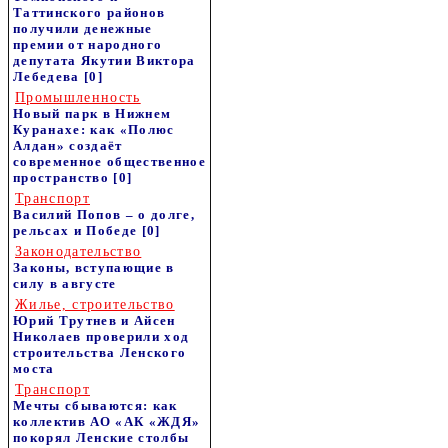
Таттинского районов
получили денежные
премии от народного
депутата Якутии Виктора
Лебедева
[0]
Промышленность
Новый парк в Нижнем
Куранахе: как «Полюс
Алдан» создаёт
современное общественное
пространство
[0]
Транспорт
Василий Попов – о долге,
рельсах и Победе
[0]
Законодательство
Законы, вступающие в
силу в августе
Жилье, строительство
Юрий Трутнев и Айсен
Николаев проверили ход
строительства Ленского
моста
Транспорт
Мечты сбываются: как
коллектив АО «АК «ЖДЯ»
покорял Ленские столбы