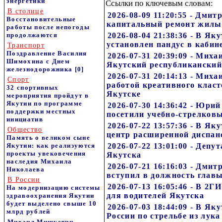
энергетики
Ссылки по ключевым словам:
В столице
2026-08-09 11:20:55 - Дми
Восстановительные
капитальный ремонт жилы
работы после непогоды
продолжаются
2026-08-04 21:38:36 - В Я
установлен пандус в каби
Транспорт
Поздравление Василия
2026-07-31 20:39:09 - Мих
Шимохина с Днем
Якутский республиканский
железнодорожника
[0]
2026-07-31 20:14:13 - Мих
Спорт
работой креативного класт
32 спортивных
Якутске
мероприятия пройдут в
Якутии по программе
2026-07-30 14:36:42 - Юри
поддержки местных
посетили учебно-стрелковы
инициатив
2026-07-22 13:57:36 - В Я
Общество
центр расширенной диспан
Память о великом сыне
Якутии: как реализуются
2026-07-22 13:01:00 - Депу
проекты увековечения
Якутска
наследия Михаила
2026-07-21 16:16:03 - Дми
Николаева
вступил в должность глав
В России
2026-07-13 16:05:46 - В 2Г
На модернизацию системы
для водителей Якутска
здравоохранения Якутии
будет выделено свыше 10
2026-07-03 18:44:09 - В Я
млрд рублей
России по стрельбе из лука
Михаил Мишустин