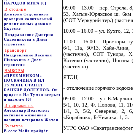
НАРОДОВ МИРА
[0]
09.00 – 13.00 – пер. Стрела, 8,
В столице
53, Хатын-Юряхское ш. 6км 
Дмитрий Садовников
проверил капитальный
(СОТ Меркурий тер.) (частич
ремонт жилых домов в
Якутске
10.00 – 16.00 – ул. Кухто, 12, 
Поздравление Дмитрия
Садовникова с Днем
11.00 – 16.00 – Просторы тун
строителя
6/1, 11а, 50/13, Хайа-Анна,
Транспорт
(частично), СОТ Тундра, Х
Поздравление Василия
Котенко (частично), Ногина 
Шимохина с Днем
строителя
(частично).
ВЫБОРЫ
«ПРЕЕМНИКОМ»
ЯТЭЦ
ПОСКАЧИНА В ИЛ
ТУМЭНЕ СТАНЕТ
- отключение горячего водосн
БАНКИР ДОЛГУНОВ. Он
придет в Ил Тумэн всерьез
09.00 – 12.00 – ул. Б-Марлинско
и надолго
[0]
5/1, 10, 12, Ф. Попова, 11, 11/
В парламенте
Александр Подголов:
1/1, 3, 5/2, Северная, 2, 
активная жизненная
«Кораблик», Б-Чижика, 1, 3.
позиция ветеранов Жатая
Культура
УГРС ОАО «Сахатранснефтег
В селе Майя пройдёт