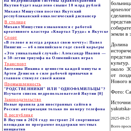
На модернизацию системы здравоохранения
больниц
Якутии будет выделено свыше 10 млрд рублей
археоло
Михаил Мишустин посетил Якутский
сдела
республиканский онкологический диспансер
предс
В столице
Михаил Мишустин ознакомился с работой
собират
креативного кластера «Квартал Труда» в Якутске
земли в 
Спорт
«В голове я всегда держал свою мечту»: Павел
Долина 
Пинигин — об олимпийском годе своей карьеры
истор
«Это уникальный случай»: Александр Иванов —
предста
о 50-летии триумфа на Олимпийских играх
культур
Транспорт
около 3
Ангелина Инкина о ценности каждой минуты и
Артем Денисов о силе рабочей привычки и
от позд
главном стимуле своей жизни
Нового 
Промышленность
"РОДСТВЕННИКИ" ИЛИ "ОДНОФАМИЛЬЦЫ"?
Фото: С
Изучаем список недропользователей Якутии
[0]
Законодательство
Источни
Новые правила для иностранных сайтов в
yakutska-
России: авторизация только по номеру телефона
В республике
2025-09-25 
В Якутии в 2026 году построят 24 спортивные
площадки по программе поддержки местных
Всего прос
инициатив