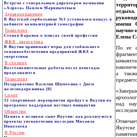
Встреча с генеральным директором компании
террит
«Алроса» Павлом Маринычевым
отдыха
Здравоохранение
руковод
В Якутской горбольнице №3 установлен пандус в
имени 
кабинете компьютерной томографии
научно-
Транспорт
Степан Баранов о плюсах своей профессии
Елена С
ЖКХ, энергетика
В Якутии принимают меры для стабильного
По ее с
топливообеспечения предприятий ЖКХ и
фрагмен
энергетики
ымыяхт
В столице
наконеч
Восстановительные работы после непогоды
продолжаются
а такж
Транспорт
предмет
Поздравление Василия Шимохина с Днем
железнодорожника
[0]
«Заверш
Спорт
археоло
32 спортивных мероприятия пройдут в Якутии по
над на
программе поддержки местных инициатив
исследо
Общество
Память о великом сыне Якутии: как реализуются
Отмечае
проекты увековечения наследия Михаила
Николаева
Якутске
В России
памятни