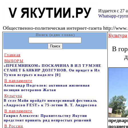
Издается с 27 
Whatsapp-гру
Общественно-политическая интернет-газета http://www.v
Поиск (одно слово)
Культура
В го
Главная
д
ВЫБОРЫ
«ПРЕЕМНИКОМ» ПОСКАЧИНА В ИЛ ТУМЭНЕ
СТАНЕТ БАНКИР ДОЛГУНОВ. Он придет в Ил
Тумэн всерьез и надолго
[0]
В парламенте
Александр Подголов: активная жизненная
позиция ветеранов Жатая
Культура
В селе Майя пройдёт иммерсивный фестиваль
«Андросов FEST» к 75‑летию В. Т. Андросова
В парламенте
Гаврил Алексеев: Правительству Якутии
предва
предстоит принять ряд непростых решений
позднег
В России