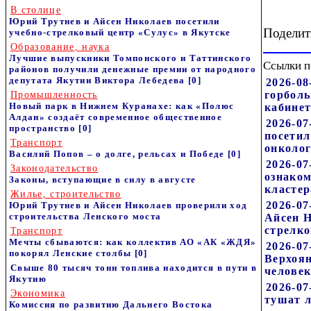
В столице
Юрий Трутнев и Айсен Николаев посетили
Поделит
учебно-стрелковый центр «Сулус» в Якутске
Образование, наука
Лучшие выпускники Томпонского и Таттинского
Ссылки п
районов получили денежные премии от народного
депутата Якутии Виктора Лебедева
[0]
2026-08
горболь
Промышленность
Новый парк в Нижнем Куранахе: как «Полюс
кабине
Алдан» создаёт современное общественное
2026-07
пространство
[0]
посетил
Транспорт
онколог
Василий Попов – о долге, рельсах и Победе
[0]
2026-07
Законодательство
ознаком
Законы, вступающие в силу в августе
кластер
Жилье, строительство
2026-07
Юрий Трутнев и Айсен Николаев проверили ход
строительства Ленского моста
Айсен Н
стрелко
Транспорт
Мечты сбываются: как коллектив АО «АК «ЖДЯ»
2026-07
покорял Ленские столбы
[0]
Верхоян
Свыше 80 тысяч тонн топлива находится в пути в
челове
Якутию
2026-07
Экономика
тушат 
Комиссия по развитию Дальнего Востока