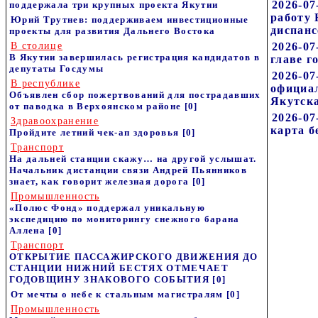
2026-07
поддержала три крупных проекта Якутии
работу
Юрий Трутнев: поддерживаем инвестиционные
диспанс
проекты для развития Дальнего Востока
В столице
2026-07
В Якутии завершилась регистрация кандидатов в
главе г
депутаты Госдумы
2026-07
В республике
официал
Объявлен сбор пожертвований для пострадавших
Якутск
от паводка в Верхоянском районе
[0]
2026-07
Здравоохранение
карта б
Пройдите летний чек-ап здоровья
[0]
Транспорт
На дальней станции скажу… на другой услышат.
Начальник дистанции связи Андрей Пьянников
знает, как говорит железная дорога
[0]
Промышленность
«Полюс Фонд» поддержал уникальную
экспедицию по мониторингу снежного барана
Аллена
[0]
Транспорт
ОТКРЫТИЕ ПАССАЖИРСКОГО ДВИЖЕНИЯ ДО
СТАНЦИИ НИЖНИЙ БЕСТЯХ ОТМЕЧАЕТ
ГОДОВЩИНУ ЗНАКОВОГО СОБЫТИЯ
[0]
От мечты о небе к стальным магистралям
[0]
Промышленность