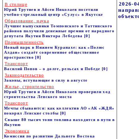
2026-0
В столице
Юрий Трутнев и Айсен Николаев посетили
направ
учебно-стрелковый центр «Сулус» в Якутске
объект
Образование, наука
Лучшие выпускники Томпонского и Таттинского
районов получили денежные премии от народного
депутата Якутии Виктора Лебедева
[0]
Промышленность
Новый парк в Нижнем Куранахе: как «Полюс
Алдан» создаёт современное общественное
пространство
[0]
Транспорт
Василий Попов – о долге, рельсах и Победе
[0]
Законодательство
Законы, вступающие в силу в августе
Жилье, строительство
Юрий Трутнев и Айсен Николаев проверили ход
строительства Ленского моста
Транспорт
Мечты сбываются: как коллектив АО «АК «ЖДЯ»
покорял Ленские столбы
[0]
Свыше 80 тысяч тонн топлива находится в пути в
Якутию
Экономика
Комиссия по развитию Дальнего Востока