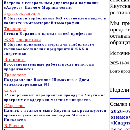
Встреча с генеральным директором компании
Якутск
«Алроса» Павлом Маринычевым
респир
Здравоохранение
В Якутской горбольнице №3 установлен пандус в
Мы при
кабинете компьютерной томографии
предост
Транспорт
Степан Баранов о плюсах своей профессии
остава
ЖКХ, энергетика
обращат
В Якутии принимают меры для стабильного
топливообеспечения предприятий ЖКХ и
Источник
энергетики
В столице
2025-11-04 
Восстановительные работы после непогоды
продолжаются
Всего прос
Транспорт
Поздравление Василия Шимохина с Днем
железнодорожника
[0]
Подели
Спорт
32 спортивных мероприятия пройдут в Якутии по
программе поддержки местных инициатив
Ссылки 
Общество
Память о великом сыне Якутии: как реализуются
2026-0
проекты увековечения наследия Михаила
ознако
Николаева
«Кварт
В России