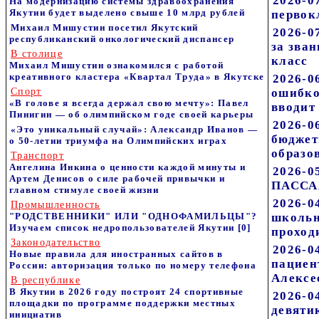
2026-0
На модернизацию системы здравоохранения
Якутии будет выделено свыше 10 млрд рублей
первок
Михаил Мишустин посетил Якутский
2026-0
республиканский онкологический диспансер
за зва
В столице
класс
Михаил Мишустин ознакомился с работой
креативного кластера «Квартал Труда» в Якутске
2026-0
Спорт
ошибко
«В голове я всегда держал свою мечту»: Павел
вводит
Пинигин — об олимпийском годе своей карьеры
2026-0
«Это уникальный случай»: Александр Иванов —
бюджет
о 50-летии триумфа на Олимпийских играх
образо
Транспорт
Ангелина Инкина о ценности каждой минуты и
2026-
Артем Денисов о силе рабочей привычки и
ПАСС
главном стимуле своей жизни
2026-0
Промышленность
"РОДСТВЕННИКИ" ИЛИ "ОДНОФАМИЛЬЦЫ"?
школьн
Изучаем список недропользователей Якутии
[0]
проход
Законодательство
2026-0
Новые правила для иностранных сайтов в
пациен
России: авторизация только по номеру телефона
Алексе
В республике
В Якутии в 2026 году построят 24 спортивные
2026-0
площадки по программе поддержки местных
девяти
инициатив