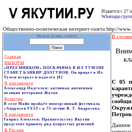
Издается с 27 
Whatsapp-гру
Общественно-политическая интернет-газета http://www.v
Поиск (одно слово)
В столи
Вним
Главная
кл
ВЫБОРЫ
«ПРЕЕМНИКОМ» ПОСКАЧИНА В ИЛ ТУМЭНЕ
СТАНЕТ БАНКИР ДОЛГУНОВ. Он придет в Ил
Тумэн всерьез и надолго
[0]
С 05 п
В парламенте
каранти
Александр Подголов: активная жизненная
позиция ветеранов Жатая
учрежд
Культура
сообщ
В селе Майя пройдёт иммерсивный фестиваль
Окруж
«Андросов FEST» к 75‑летию В. Т. Андросова
Петров
В парламенте
Гаврил Алексеев: Правительству Якутии
предстоит принять ряд непростых решений
Данное 
В России
совеща