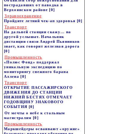
Объявлен сбор пожертвований для
пострадавших от паводка в
Верхоянском районе
[0]
Здравоохранение
Пройдите летний чек-ап здоровья
[0]
Транспорт
На дальней станции скажу… на
другой услышат. Начальник
дистанции связи Андрей Пьянников
знает, как говорит железная дорога
[0]
Промышленность
«Полюс Фонд» поддержал
уникальную экспедицию по
мониторингу снежного барана
Аллена
[0]
Транспорт
ОТКРЫТИЕ ПАССАЖИРСКОГО
ДВИЖЕНИЯ ДО СТАНЦИИ
НИЖНИЙ БЕСТЯХ ОТМЕЧАЕТ
ГОДОВЩИНУ ЗНАКОВОГО
СОБЫТИЯ
[0]
От мечты о небе к стальным
магистралям
[0]
Промышленность
Маркшейдеры осваивают «оружие»
будущего: проходят обучение по