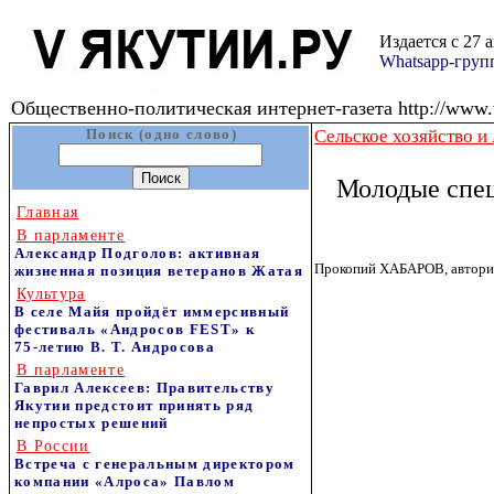
Издается с 27 
Whatsapp-гру
Общественно-политическая интернет-газета http://www.v
Поиск (одно слово)
Сельское хозяйство 
Молодые спец
Главная
В парламенте
Александр Подголов: активная
Прокопий ХАБАРОВ, автори
жизненная позиция ветеранов Жатая
Культура
В селе Майя пройдёт иммерсивный
фестиваль «Андросов FEST» к
75‑летию В. Т. Андросова
В парламенте
Гаврил Алексеев: Правительству
Якутии предстоит принять ряд
непростых решений
В России
Встреча с генеральным директором
компании «Алроса» Павлом