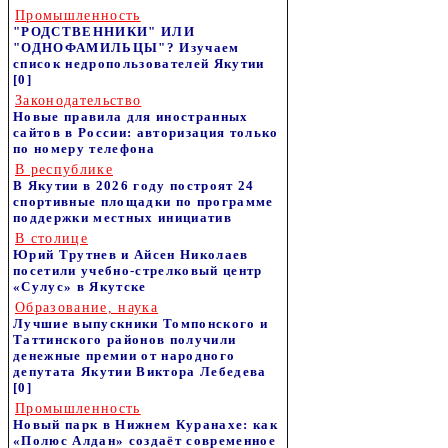
Промышленность
"РОДСТВЕННИКИ" ИЛИ
"ОДНОФАМИЛЬЦЫ"? Изучаем
список недропользователей Якутии
[0]
Законодательство
Новые правила для иностранных
сайтов в России: авторизация только
по номеру телефона
В республике
В Якутии в 2026 году построят 24
спортивные площадки по программе
поддержки местных инициатив
В столице
Юрий Трутнев и Айсен Николаев
посетили учебно-стрелковый центр
«Сулус» в Якутске
Образование, наука
Лучшие выпускники Томпонского и
Таттинского районов получили
денежные премии от народного
депутата Якутии Виктора Лебедева
[0]
Промышленность
Новый парк в Нижнем Куранахе: как
«Полюс Алдан» создаёт современное