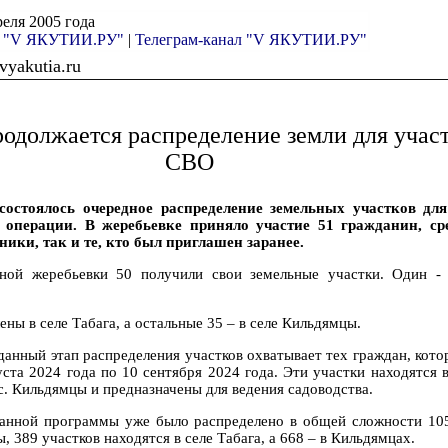
реля 2005 года
а "V ЯКУТИИ.РУ"
|
Телеграм-канал "V ЯКУТИИ.РУ"
yakutia.ru
родолжается распределение земли для учас
СВО
состоялось очередное распределение земельных участков дл
 операции. В жеребьевке приняло участие 51 гражданин, ср
ики, так и те, кто был приглашен заранее.
нной жеребьевки 50 получили свои земельные участки. Один - 
ены в селе Табага, а остальные 35 – в селе Кильдямцы.
данный этап распределения участков охватывает тех граждан, кото
уста 2024 года по 10 сентября 2024 года. Эти участки находятся
 с. Кильдямцы и предназначены для ведения садоводства.
данной программы уже было распределено в общей сложности 10
, 389 участков находятся в селе Табага, а 668 – в Кильдямцах.