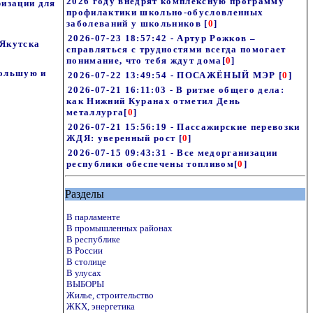
2026 году внедрят комплексную программу
ризации для
профилактики школьно-обусловленных
заболеваний у школьников
[
0
]
2026-07-23 18:57:42 - Артур Рожков –
 Якутска
справляться с трудностями всегда помогает
понимание, что тебя ждут дома
[
0
]
большую и
2026-07-22 13:49:54 - ПОСАЖЁНЫЙ МЭР
[
0
]
2026-07-21 16:11:03 - В ритме общего дела:
как Нижний Куранах отметил День
металлурга
[
0
]
2026-07-21 15:56:19 - Пассажирские перевозки
ЖДЯ: уверенный рост
[
0
]
2026-07-15 09:43:31 - Все медорганизации
республики обеспечены топливом
[
0
]
Разделы
В парламенте
В промышленных районах
В республике
В России
В столице
В улусах
ВЫБОРЫ
Жилье, строительство
ЖКХ, энергетика