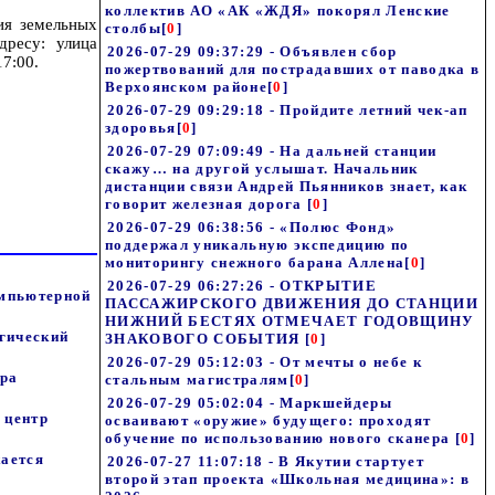
коллектив АО «АК «ЖДЯ» покорял Ленские
ия земельных
столбы
[
0
]
дресу: улица
2026-07-29 09:37:29 - Объявлен сбор
17:00.
пожертвований для пострадавших от паводка в
Верхоянском районе
[
0
]
2026-07-29 09:29:18 - Пройдите летний чек-ап
здоровья
[
0
]
2026-07-29 07:09:49 - На дальней станции
скажу… на другой услышат. Начальник
дистанции связи Андрей Пьянников знает, как
говорит железная дорога
[
0
]
2026-07-29 06:38:56 - «Полюс Фонд»
поддержал уникальную экспедицию по
мониторингу снежного барана Аллена
[
0
]
2026-07-29 06:27:26 - ОТКРЫТИЕ
омпьютерной
ПАССАЖИРСКОГО ДВИЖЕНИЯ ДО СТАНЦИИ
НИЖНИЙ БЕСТЯХ ОТМЕЧАЕТ ГОДОВЩИНУ
гический
ЗНАКОВОГО СОБЫТИЯ
[
0
]
2026-07-29 05:12:03 - От мечты о небе к
ера
стальным магистралям
[
0
]
2026-07-29 05:02:04 - Маркшейдеры
 центр
осваивают «оружие» будущего: проходят
обучение по использованию нового сканера
[
0
]
жается
2026-07-27 11:07:18 - В Якутии стартует
второй этап проекта «Школьная медицина»: в