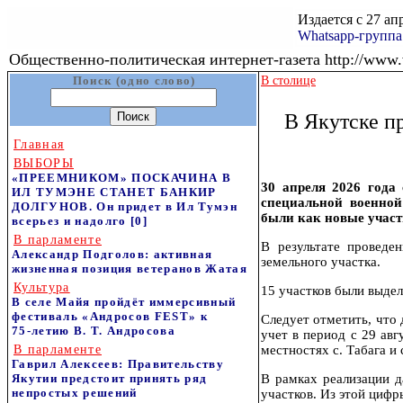
Издается с 27 ап
Whatsapp-групп
Общественно-политическая интернет-газета http://www.v
Поиск (одно слово)
В столице
В Якутске п
Главная
ВЫБОРЫ
«ПРЕЕМНИКОМ» ПОСКАЧИНА В
30 апреля 2026 года 
ИЛ ТУМЭНЕ СТАНЕТ БАНКИР
специальной военной
ДОЛГУНОВ. Он придет в Ил Тумэн
были как новые участн
всерьез и надолго
[0]
В парламенте
В результате проведе
Александр Подголов: активная
земельного участка.
жизненная позиция ветеранов Жатая
Культура
15 участков были выдел
В селе Майя пройдёт иммерсивный
фестиваль «Андросов FEST» к
Следует отметить, что 
75‑летию В. Т. Андросова
учет в период с 29 авг
В парламенте
местностях с. Табага и
Гаврил Алексеев: Правительству
Якутии предстоит принять ряд
В рамках реализации 
непростых решений
участков. Из этой цифры