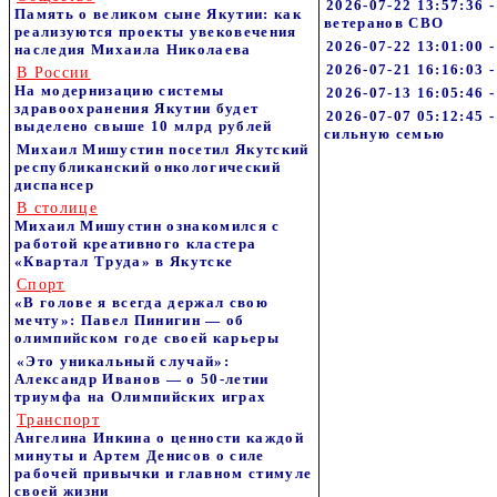
2026-07-22 13:57:36 
Память о великом сыне Якутии: как
ветеранов СВО
реализуются проекты увековечения
2026-07-22 13:01:00 
наследия Михаила Николаева
2026-07-21 16:16:03
В России
На модернизацию системы
2026-07-13 16:05:46 
здравоохранения Якутии будет
2026-07-07 05:12:45
выделено свыше 10 млрд рублей
сильную семью
Михаил Мишустин посетил Якутский
республиканский онкологический
диспансер
В столице
Михаил Мишустин ознакомился с
работой креативного кластера
«Квартал Труда» в Якутске
Спорт
«В голове я всегда держал свою
мечту»: Павел Пинигин — об
олимпийском годе своей карьеры
«Это уникальный случай»:
Александр Иванов — о 50-летии
триумфа на Олимпийских играх
Транспорт
Ангелина Инкина о ценности каждой
минуты и Артем Денисов о силе
рабочей привычки и главном стимуле
своей жизни