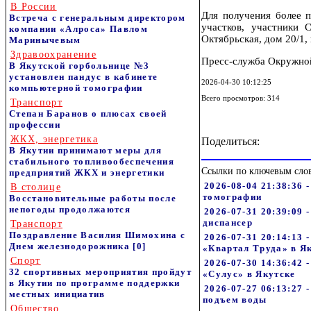
В России
Для получения более 
Встреча с генеральным директором
участков, участники 
компании «Алроса» Павлом
Октябрьская, дом 20/1,
Маринычевым
Здравоохранение
Пресс-служба Окружной
В Якутской горбольнице №3
установлен пандус в кабинете
2026-04-30 10:12:25
компьютерной томографии
Всего просмотров: 314
Транспорт
Степан Баранов о плюсах своей
профессии
ЖКХ, энергетика
Поделиться:
В Якутии принимают меры для
стабильного топливообеспечения
Ссылки по ключевым сло
предприятий ЖКХ и энергетики
2026-08-04 21:38:36 
В столице
томографии
Восстановительные работы после
непогоды продолжаются
2026-07-31 20:39:09
диспансер
Транспорт
Поздравление Василия Шимохина с
2026-07-31 20:14:13
Днем железнодорожника
[0]
«Квартал Труда» в Я
Спорт
2026-07-30 14:36:42 
32 спортивных мероприятия пройдут
«Сулус» в Якутске
в Якутии по программе поддержки
2026-07-27 06:13:27 
местных инициатив
подъем воды
Общество