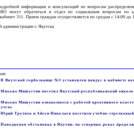
подробной информации и консультаций по вопросам распределен
СВО могут обратиться в отдел по социальным вопросам по а
 кабинет 311. Прием граждан осуществляется по средам с 14:00 до 
 администрации г. Якутска
вам:
- В Якутской горбольнице №3 установлен пандус в кабинете к
 - Михаил Мишустин посетил Якутский республиканский онколо
 - Михаил Мишустин ознакомился с работой креативного класт
кутске
- Юрий Трутнев и Айсен Николаев посетили учебно-стрелковый
- Паводковая обстановка в Якутии: на северных реках продол