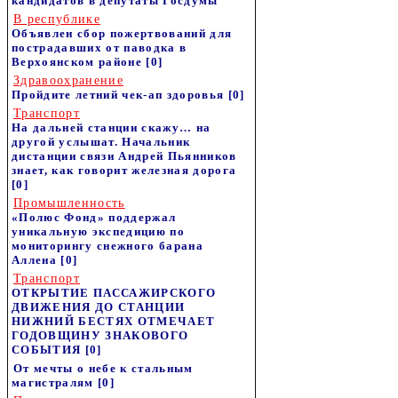
кандидатов в депутаты Госдумы
В республике
Объявлен сбор пожертвований для
пострадавших от паводка в
Верхоянском районе
[0]
Здравоохранение
Пройдите летний чек-ап здоровья
[0]
Транспорт
На дальней станции скажу… на
другой услышат. Начальник
дистанции связи Андрей Пьянников
знает, как говорит железная дорога
[0]
Промышленность
«Полюс Фонд» поддержал
уникальную экспедицию по
мониторингу снежного барана
Аллена
[0]
Транспорт
ОТКРЫТИЕ ПАССАЖИРСКОГО
ДВИЖЕНИЯ ДО СТАНЦИИ
НИЖНИЙ БЕСТЯХ ОТМЕЧАЕТ
ГОДОВЩИНУ ЗНАКОВОГО
СОБЫТИЯ
[0]
От мечты о небе к стальным
магистралям
[0]