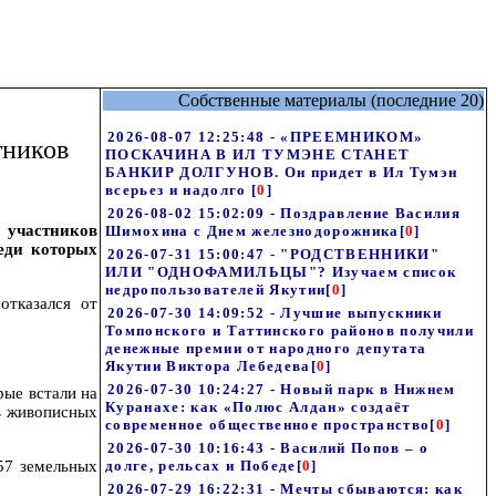
Собственные материалы (последние 20)
2026-08-07 12:25:48 - «ПРЕЕМНИКОМ»
тников
ПОСКАЧИНА В ИЛ ТУМЭНЕ СТАНЕТ
БАНКИР ДОЛГУНОВ. Он придет в Ил Тумэн
всерьез и надолго
[
0
]
2026-08-02 15:02:09 - Поздравление Василия
я участников
Шимохина с Днем железнодорожника
[
0
]
еди которых
2026-07-31 15:00:47 - "РОДСТВЕННИКИ"
ИЛИ "ОДНОФАМИЛЬЦЫ"? Изучаем список
недропользователей Якутии
[
0
]
отказался от
2026-07-30 14:09:52 - Лучшие выпускники
Томпонского и Таттинского районов получили
денежные премии от народного депутата
Якутии Виктора Лебедева
[
0
]
2026-07-30 10:24:27 - Новый парк в Нижнем
рые встали на
Куранахе: как «Полюс Алдан» создаёт
 в живописных
современное общественное пространство
[
0
]
2026-07-30 10:16:43 - Василий Попов – о
57 земельных
долге, рельсах и Победе
[
0
]
2026-07-29 16:22:31 - Мечты сбываются: как