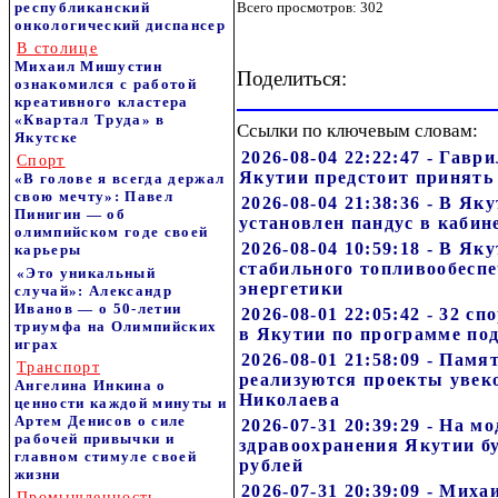
республиканский
Всего просмотров: 302
онкологический диспансер
В столице
Михаил Мишустин
Поделиться:
ознакомился с работой
креативного кластера
«Квартал Труда» в
Ссылки по ключевым словам:
Якутске
2026-08-04 22:22:47 - Гавр
Спорт
Якутии предстоит принять
«В голове я всегда держал
свою мечту»: Павел
2026-08-04 21:38:36 - В Я
Пинигин — об
установлен пандус в каби
олимпийском годе своей
2026-08-04 10:59:18 - В Я
карьеры
стабильного топливообесп
«Это уникальный
энергетики
случай»: Александр
Иванов — о 50-летии
2026-08-01 22:05:42 - 32 
триумфа на Олимпийских
в Якутии по программе по
играх
2026-08-01 21:58:09 - Пам
Транспорт
реализуются проекты увек
Ангелина Инкина о
Николаева
ценности каждой минуты и
Артем Денисов о силе
2026-07-31 20:39:29 - На 
рабочей привычки и
здравоохранения Якутии б
главном стимуле своей
рублей
жизни
2026-07-31 20:39:09 - Мих
Промышленность