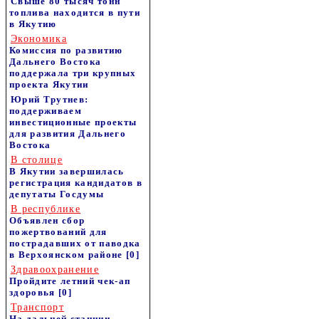
Свыше 80 тысяч тонн
топлива находится в пути
в Якутию
Экономика
Комиссия по развитию
Дальнего Востока
поддержала три крупных
проекта Якутии
Юрий Трутнев:
поддерживаем
инвестиционные проекты
для развития Дальнего
Востока
В столице
В Якутии завершилась
регистрация кандидатов в
депутаты Госдумы
В республике
Объявлен сбор
пожертвований для
пострадавших от паводка
в Верхоянском районе
[0]
Здравоохранение
Пройдите летний чек-ап
здоровья
[0]
Транспорт
На дальней станции