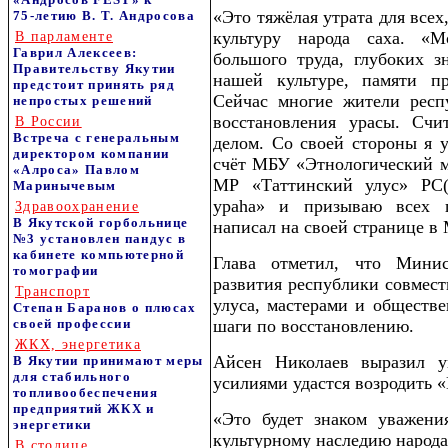
«Это тяжёлая утрата для всех
75‑летию В. Т. Андросова
культуру народа саха. «М
В парламенте
Гаврил Алексеев:
большого труда, глубоких 
Правительству Якутии
нашей культуре, памяти пр
предстоит принять ряд
Сейчас многие жители респ
непростых решений
восстановления урасы. Сч
В России
Встреча с генеральным
делом. Со своей стороны я 
директором компании
счёт МБУ «Этнологический 
«Алроса» Павлом
МР «Таттинский улус» РС(
Маринычевым
ураһа» и призываю всех п
Здравоохранение
В Якутской горбольнице
написал на своей странице 
№3 установлен пандус в
кабинете компьютерной
Глава отметил, что Минис
томографии
развития республики совмест
Транспорт
улуса, мастерами и обществ
Степан Баранов о плюсах
своей профессии
шаги по восстановлению.
ЖКХ, энергетика
Айсен Николаев выразил у
В Якутии принимают меры
для стабильного
усилиями удастся возродить 
топливообеспечения
предприятий ЖКХ и
«Это будет знаком уважени
энергетики
культурному наследию народа 
В столице