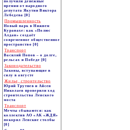
получили денежные
премии от народного
депутата Якутии Виктора
Лебедева
[0]
Промышленность
Новый парк в Нижнем
Куранахе: как «Полюс
Алдан» создаёт
современное общественное
пространство
[0]
Транспорт
Василий Попов – о долге,
рельсах и Победе
[0]
Законодательство
Законы, вступающие в
силу в августе
Жилье, строительство
Юрий Трутнев и Айсен
Николаев проверили ход
строительства Ленского
моста
Транспорт
Мечты сбываются: как
коллектив АО «АК «ЖДЯ»
покорял Ленские столбы
[0]