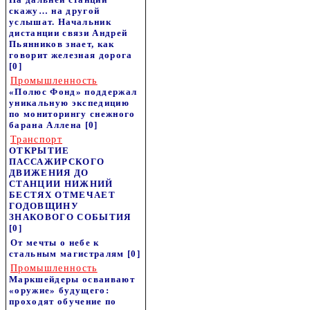
скажу… на другой
услышат. Начальник
дистанции связи Андрей
Пьянников знает, как
говорит железная дорога
[0]
Промышленность
«Полюс Фонд» поддержал
уникальную экспедицию
по мониторингу снежного
барана Аллена
[0]
Транспорт
ОТКРЫТИЕ
ПАССАЖИРСКОГО
ДВИЖЕНИЯ ДО
СТАНЦИИ НИЖНИЙ
БЕСТЯХ ОТМЕЧАЕТ
ГОДОВЩИНУ
ЗНАКОВОГО СОБЫТИЯ
[0]
От мечты о небе к
стальным магистралям
[0]
Промышленность
Маркшейдеры осваивают
«оружие» будущего:
проходят обучение по