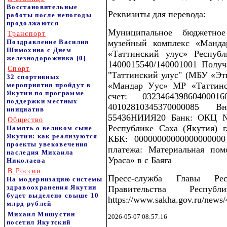
Восстановительные
Реквизиты для перевода:
работы после непогоды
продолжаются
Муниципальное бюджетное
Транспорт
Поздравление Василия
музейный комплекс «Манда
Шимохина с Днем
«Таттинский улус» Респуб
железнодорожника
[0]
1400015540/140001001 Полу
Спорт
"Таттинский улус" (МБУ «Эт
32 спортивных
«Мандар Уус» МР «Таттинс
мероприятия пройдут в
Якутии по программе
счет: 03234643986040001
поддержки местных
40102810345370000085 В
инициатив
55436НИИЯ20 Банк: ОКЦ 
Общество
Республике Саха (Якутия) 
Память о великом сыне
Якутии: как реализуются
КБК: 0000000000000000000
проекты увековечения
платежа: Материальная по
наследия Михаила
Ураса» в с Баяга
Николаева
В России
Пресс-служба Главы Ре
На модернизацию системы
здравоохранения Якутии
Правительства Респ
будет выделено свыше 10
https://www.sakha.gov.ru/news
млрд рублей
Михаил Мишустин
2026-05-07 08:57:16
посетил Якутский