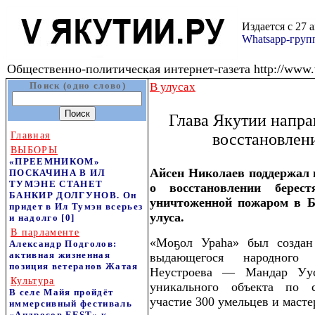
Издается с 27 
Whatsapp-гру
Общественно-политическая интернет-газета http://www.v
Поиск (одно слово)
В улусах
Глава Якутии напра
Главная
восстановлен
ВЫБОРЫ
«ПРЕЕМНИКОМ»
Айсен Николаев поддержал 
ПОСКАЧИНА В ИЛ
ТУМЭНЕ СТАНЕТ
о восстановлении берес
БАНКИР ДОЛГУНОВ. Он
уничтоженной пожаром в Б
придет в Ил Тумэн всерьез
улуса.
и надолго
[0]
В парламенте
«Моҕол Ураһа» был создан
Александр Подголов:
активная жизненная
выдающегося народного 
позиция ветеранов Жатая
Неустроева — Мандар Уус
Культура
уникального объекта по 
В селе Майя пройдёт
участие 300 умельцев и масте
иммерсивный фестиваль
«Андросов FEST» к