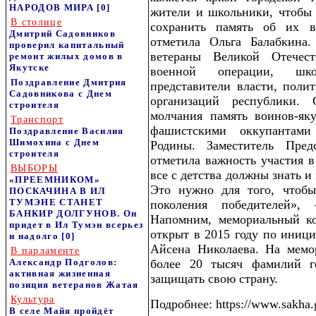
НАРОДОВ МИРА
[0]
жители и школьники, чтобы 
В столице
сохранить память об их 
Дмитрий Садовников
отметила Ольга Балабкина
проверил капитальный
ветераны Великой Отечес
ремонт жилых домов в
Якутске
военной операции, шко
Поздравление Дмитрия
представители власти, поли
Садовникова с Днем
организаций республики.
строителя
молчания память воинов-як
Транспорт
фашистскими оккупантами
Поздравление Василия
Шимохина с Днем
Родины. Заместитель Пред
строителя
отметила важность участия 
ВЫБОРЫ
все с детства должны знать и
«ПРЕЕМНИКОМ»
Это нужно для того, чтоб
ПОСКАЧИНА В ИЛ
ТУМЭНЕ СТАНЕТ
поколения победителей»,
БАНКИР ДОЛГУНОВ. Он
Напомним, мемориальный к
придет в Ил Тумэн всерьез
открыт в 2015 году по иници
и надолго
[0]
Айсена Николаева. На мемо
В парламенте
Александр Подголов:
более 20 тысяч фамилий г
активная жизненная
защищать свою страну.
позиция ветеранов Жатая
Культура
Подробнее: https://www.sakha.
В селе Майя пройдёт