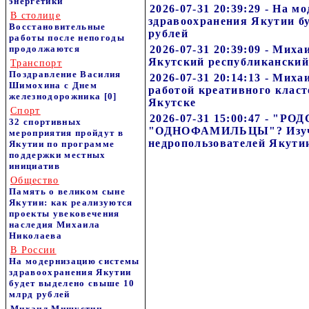
энергетики
2026-07-31 20:39:29 - На 
В столице
здравоохранения Якутии б
Восстановительные
рублей
работы после непогоды
продолжаются
2026-07-31 20:39:09 - Мих
Якутский республиканский
Транспорт
Поздравление Василия
2026-07-31 20:14:13 - Мих
Шимохина с Днем
работой креативного класт
железнодорожника
[0]
Якутске
Спорт
2026-07-31 15:00:47 - "
32 спортивных
"ОДНОФАМИЛЬЦЫ"? Изуч
мероприятия пройдут в
недропользователей Якути
Якутии по программе
поддержки местных
инициатив
Общество
Память о великом сыне
Якутии: как реализуются
проекты увековечения
наследия Михаила
Николаева
В России
На модернизацию системы
здравоохранения Якутии
будет выделено свыше 10
млрд рублей
Михаил Мишустин