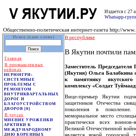
Издается с 27 
Whatsapp-гру
Общественно-политическая интернет-газета http://www.v
Поиск (одно слово)
В республике
В Якутии почтили пам
Главная
В промышленных
Заместитель Председателя 
районах
(Якутия) Ольга Балабкина с
НЕРЮНГРИ:
к памятнику якутского
СИСТЕМНЫЕ
ПРОБЛЕМЫ С
комплексу «Солдат Туймаад
РЕМОНТОМ
ВНУТРИКВАРТАЛЬНЫХ
Вице-премьер Якутии подч
ДОРОГ И
защитников Отечества свящ
БЛАГОУСТРОЙСТВОМ
ДВОРОВ
[0]
поколения в поколение
В улусах
мемориальное место столицы
МНЕНИЕ УРОЖЕНКИ
практически всех воинов
АРКТИКИ К
Великой Отечественной войне
МЕЖДУНАРОДНОМУ
является яркой городской 
ДНЮ КОРЕННЫХ