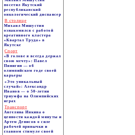
посетил Якутский
республиканский
онкологический диспансер
В столице
Михаил Мишустин
ознакомился с работой
креативного кластера
«Квартал Труда» в
Якутске
Спорт
«В голове я всегда держал
свою мечту»: Павел
Пинигин — об
олимпийском годе своей
карьеры
«Это уникальный
случай»: Александр
Иванов — о 50-летии
триумфа на Олимпийских
играх
Транспорт
Ангелина Инкина о
ценности каждой минуты и
Артем Денисов о силе
рабочей привычки и
главном стимуле своей