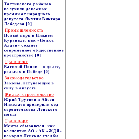
Таттинского районов
получили денежные
премии от народного
депутата Якутии Виктора
Лебедева
[0]
Промышленность
Новый парк в Нижнем
Куранахе: как «Полюс
Алдан» создаёт
современное общественное
пространство
[0]
Транспорт
Василий Попов – о долге,
рельсах и Победе
[0]
Законодательство
Законы, вступающие в
силу в августе
Жилье, строительство
Юрий Трутнев и Айсен
Николаев проверили ход
строительства Ленского
моста
Транспорт
Мечты сбываются: как
коллектив АО «АК «ЖДЯ»
покорял Ленские столбы