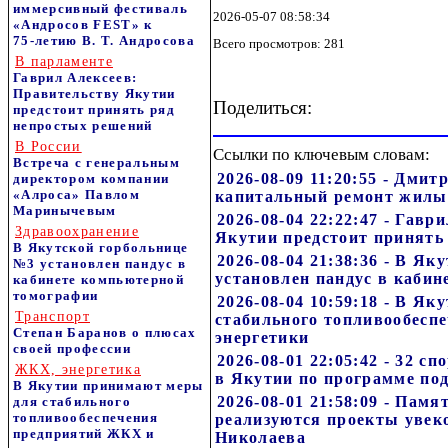
иммерсивный фестиваль
2026-05-07 08:58:34
«Андросов FEST» к
75‑летию В. Т. Андросова
Всего просмотров: 281
В парламенте
Гаврил Алексеев:
Правительству Якутии
Поделиться:
предстоит принять ряд
непростых решений
В России
Ссылки по ключевым словам:
Встреча с генеральным
2026-08-09 11:20:55 - Дми
директором компании
«Алроса» Павлом
капитальный ремонт жилы
Маринычевым
2026-08-04 22:22:47 - Гавр
Здравоохранение
Якутии предстоит принять
В Якутской горбольнице
2026-08-04 21:38:36 - В Я
№3 установлен пандус в
установлен пандус в каби
кабинете компьютерной
томографии
2026-08-04 10:59:18 - В Я
Транспорт
стабильного топливообесп
Степан Баранов о плюсах
энергетики
своей профессии
2026-08-01 22:05:42 - 32 
ЖКХ, энергетика
в Якутии по программе по
В Якутии принимают меры
2026-08-01 21:58:09 - Пам
для стабильного
топливообеспечения
реализуются проекты увек
предприятий ЖКХ и
Николаева