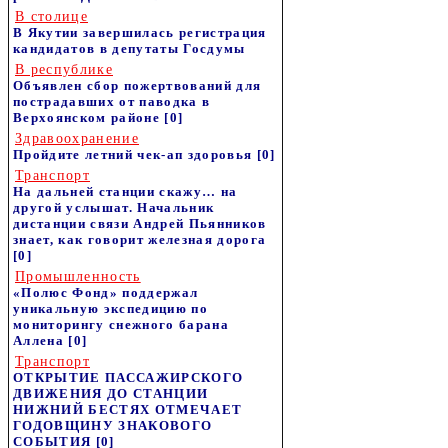
В столице
В Якутии завершилась регистрация
кандидатов в депутаты Госдумы
В республике
Объявлен сбор пожертвований для
пострадавших от паводка в
Верхоянском районе
[0]
Здравоохранение
Пройдите летний чек-ап здоровья
[0]
Транспорт
На дальней станции скажу… на
другой услышат. Начальник
дистанции связи Андрей Пьянников
знает, как говорит железная дорога
[0]
Промышленность
«Полюс Фонд» поддержал
уникальную экспедицию по
мониторингу снежного барана
Аллена
[0]
Транспорт
ОТКРЫТИЕ ПАССАЖИРСКОГО
ДВИЖЕНИЯ ДО СТАНЦИИ
НИЖНИЙ БЕСТЯХ ОТМЕЧАЕТ
ГОДОВЩИНУ ЗНАКОВОГО
СОБЫТИЯ
[0]