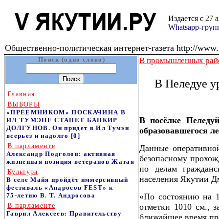
Издается с 27 
Whatsapp-гру
Общественно-политическая интернет-газета http://www.v
Поиск (одно слово)
В промышленных рай
В Пеледуе у
Главная
ВЫБОРЫ
«ПРЕЕМНИКОМ» ПОСКАЧИНА В
В посёлке Пеледу
ИЛ ТУМЭНЕ СТАНЕТ БАНКИР
ДОЛГУНОВ. Он придет в Ил Тумэн
образовавшегося ле
всерьез и надолго
[0]
В парламенте
Данные оперативной
Александр Подголов: активная
безопасному прохож
жизненная позиция ветеранов Жатая
по делам гражданс
Культура
населения Якутии Д
В селе Майя пройдёт иммерсивный
фестиваль «Андросов FEST» к
75‑летию В. Т. Андросова
«По состоянию на 1
В парламенте
отметки 1010 см., з
Гаврил Алексеев: Правительству
ближайшее время про