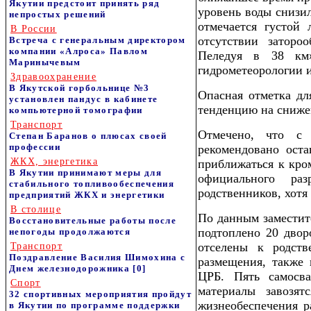
Якутии предстоит принять ряд
уровень воды снизил
непростых решений
отмечается густой
В России
отсутствии заторо
Встреча с генеральным директором
компании «Алроса» Павлом
Пеледуя в 38 км
Маринычевым
гидрометеорологии
Здравоохранение
В Якутской горбольнице №3
Опасная отметка дл
установлен пандус в кабинете
тенденцию на сниже
компьютерной томографии
Транспорт
Отмечено, что с 
Степан Баранов о плюсах своей
профессии
рекомендовано ост
ЖКХ, энергетика
приближаться к кро
В Якутии принимают меры для
официального ра
стабильного топливообеспечения
родственников, хотя
предприятий ЖКХ и энергетики
В столице
По данным заместит
Восстановительные работы после
подтоплено 20 двор
непогоды продолжаются
отселены к родств
Транспорт
Поздравление Василия Шимохина с
размещения, также
Днем железнодорожника
[0]
ЦРБ. Пять самосв
Спорт
материалы завозя
32 спортивных мероприятия пройдут
жизнеобеспечения р
в Якутии по программе поддержки