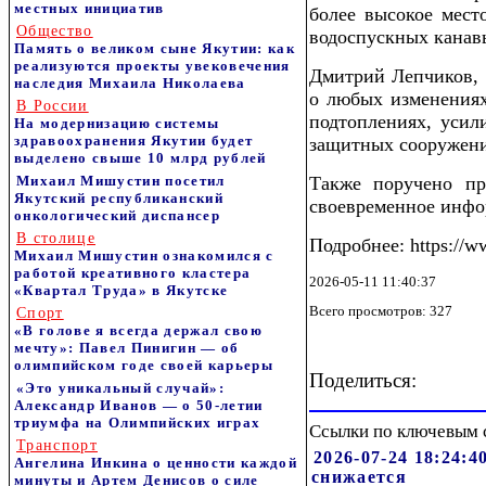
местных инициатив
более высокое мест
Общество
водоспускных канав
Память о великом сыне Якутии: как
реализуются проекты увековечения
Дмитрий Лепчиков, 
наследия Михаила Николаева
о любых изменениях
В России
подтоплениях, усил
На модернизацию системы
здравоохранения Якутии будет
защитных сооружени
выделено свыше 10 млрд рублей
Михаил Мишустин посетил
Также поручено пр
Якутский республиканский
своевременное инфор
онкологический диспансер
В столице
Подробнее: https://w
Михаил Мишустин ознакомился с
работой креативного кластера
2026-05-11 11:40:37
«Квартал Труда» в Якутске
Всего просмотров: 327
Спорт
«В голове я всегда держал свою
мечту»: Павел Пинигин — об
олимпийском годе своей карьеры
Поделиться:
«Это уникальный случай»:
Александр Иванов — о 50-летии
триумфа на Олимпийских играх
Ссылки по ключевым 
Транспорт
2026-07-24 18:24:
Ангелина Инкина о ценности каждой
снижается
минуты и Артем Денисов о силе