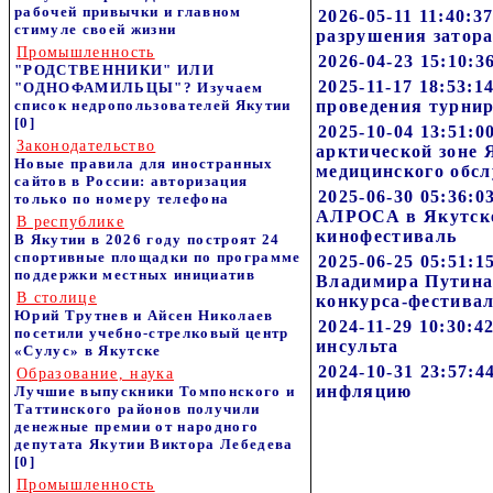
рабочей привычки и главном
2026-05-11 11:40:
стимуле своей жизни
разрушения затор
Промышленность
2026-04-23 15:10:
"РОДСТВЕННИКИ" ИЛИ
2025-11-17 18:53:
"ОДНОФАМИЛЬЦЫ"? Изучаем
список недропользователей Якутии
проведения турни
[0]
2025-10-04 13:51:
Законодательство
арктической зоне
Новые правила для иностранных
медицинского обс
сайтов в России: авторизация
2025-06-30 05:36:
только по номеру телефона
АЛРОСА в Якутске
В республике
кинофестиваль
В Якутии в 2026 году построят 24
спортивные площадки по программе
2025-06-25 05:51:
поддержки местных инициатив
Владимира Путина 
В столице
конкурса-фестива
Юрий Трутнев и Айсен Николаев
2024-11-29 10:30:
посетили учебно-стрелковый центр
инсульта
«Сулус» в Якутске
2024-10-31 23:57:
Образование, наука
инфляцию
Лучшие выпускники Томпонского и
Таттинского районов получили
денежные премии от народного
депутата Якутии Виктора Лебедева
[0]
Промышленность