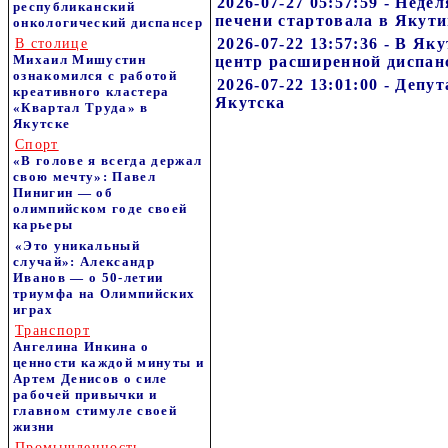
2026-07-27 05:57:59 - Нед
республиканский
печени стартовала в Якут
онкологический диспансер
2026-07-22 13:57:36 - В Я
В столице
Михаил Мишустин
центр расширенной диспан
ознакомился с работой
2026-07-22 13:01:00 - Депу
креативного кластера
Якутска
«Квартал Труда» в
Якутске
Спорт
«В голове я всегда держал
свою мечту»: Павел
Пинигин — об
олимпийском годе своей
карьеры
«Это уникальный
случай»: Александр
Иванов — о 50-летии
триумфа на Олимпийских
играх
Транспорт
Ангелина Инкина о
ценности каждой минуты и
Артем Денисов о силе
рабочей привычки и
главном стимуле своей
жизни
Промышленность