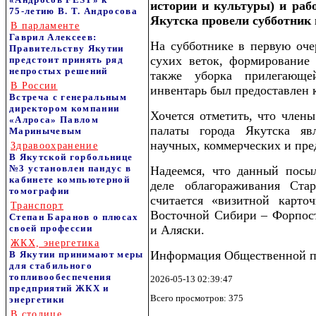
истории и культуры) и раб
75‑летию В. Т. Андросова
Якутска провели субботник 
В парламенте
Гаврил Алексеев:
На субботнике в первую оче
Правительству Якутии
сухих веток, формирование
предстоит принять ряд
непростых решений
также уборка прилегающе
В России
инвентарь был предоставлен
Встреча с генеральным
директором компании
Хочется отметить, что чл
«Алроса» Павлом
палаты города Якутска яв
Маринычевым
научных, коммерческих и пре
Здравоохранение
В Якутской горбольнице
№3 установлен пандус в
Надеемся, что данный посы
кабинете компьютерной
деле облагораживания Ста
томографии
считается «визитной карто
Транспорт
Восточной Сибири – Форпост
Степан Баранов о плюсах
своей профессии
и Аляски.
ЖКХ, энергетика
Информация Общественной па
В Якутии принимают меры
для стабильного
топливообеспечения
2026-05-13 02:39:47
предприятий ЖКХ и
Всего просмотров: 375
энергетики
В столице