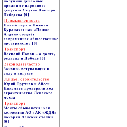
получили денежные
премии от народного
депутата Якутии Виктора
Лебедева
[0]
Промышленность
Новый парк в Нижнем
Куранахе: как «Полюс
Алдан» создаёт
современное общественное
пространство
[0]
Транспорт
Василий Попов – о долге,
рельсах и Победе
[0]
Законодательство
Законы, вступающие в
силу в августе
Жилье, строительство
Юрий Трутнев и Айсен
Николаев проверили ход
строительства Ленского
моста
Транспорт
Мечты сбываются: как
коллектив АО «АК «ЖДЯ»
покорял Ленские столбы
[0]