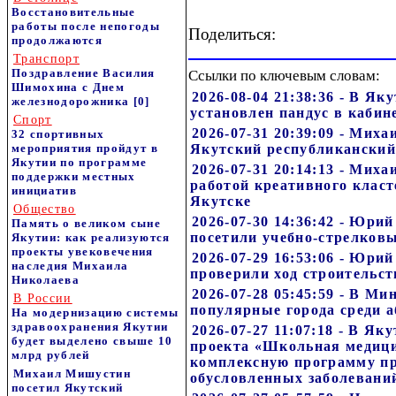
Восстановительные
работы после непогоды
Поделиться:
продолжаются
Транспорт
Поздравление Василия
Ссылки по ключевым словам:
Шимохина с Днем
2026-08-04 21:38:36 - В Я
железнодорожника
[0]
установлен пандус в каби
Спорт
2026-07-31 20:39:09 - Мих
32 спортивных
мероприятия пройдут в
Якутский республиканский
Якутии по программе
2026-07-31 20:14:13 - Мих
поддержки местных
работой креативного класт
инициатив
Якутске
Общество
2026-07-30 14:36:42 - Юри
Память о великом сыне
посетили учебно-стрелковы
Якутии: как реализуются
проекты увековечения
2026-07-29 16:53:06 - Юри
наследия Михаила
проверили ход строительст
Николаева
2026-07-28 05:45:59 - В М
В России
популярные города среди 
На модернизацию системы
здравоохранения Якутии
2026-07-27 11:07:18 - В Як
будет выделено свыше 10
проекта «Школьная медицин
млрд рублей
комплексную программу п
Михаил Мишустин
обусловленных заболевани
посетил Якутский