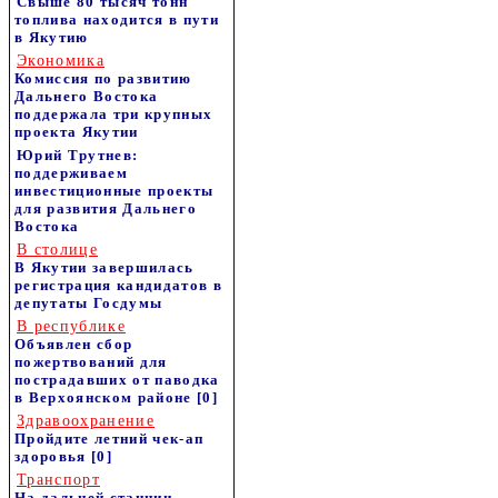
Свыше 80 тысяч тонн
топлива находится в пути
в Якутию
Экономика
Комиссия по развитию
Дальнего Востока
поддержала три крупных
проекта Якутии
Юрий Трутнев:
поддерживаем
инвестиционные проекты
для развития Дальнего
Востока
В столице
В Якутии завершилась
регистрация кандидатов в
депутаты Госдумы
В республике
Объявлен сбор
пожертвований для
пострадавших от паводка
в Верхоянском районе
[0]
Здравоохранение
Пройдите летний чек-ап
здоровья
[0]
Транспорт
На дальней станции