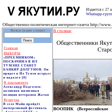
Издается с 27 
Whatsapp-гру
Общественно-политическая интернет-газета http://www.v
Поиск (одно слово)
В столице
Общественники Якутс
Главная
Старо
ВЫБОРЫ
«ПРЕЕМНИКОМ»
ПОСКАЧИНА В ИЛ
ТУМЭНЕ СТАНЕТ
БАНКИР ДОЛГУНОВ. Он
придет в Ил Тумэн всерьез
и надолго
[0]
В парламенте
Александр Подголов:
активная жизненная
позиция ветеранов Жатая
Культура
В селе Майя пройдёт
иммерсивный фестиваль
ВООПИК (Всероссийское 
«Андросов FEST» к