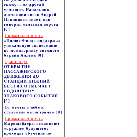
скажу… на другой
услышат. Начальник
дистанции связи Андрей
Пьянников знает, как
говорит железная дорога
[0]
Промышленность
«Полюс Фонд» поддержал
уникальную экспедицию
по мониторингу снежного
барана Аллена
[0]
Транспорт
ОТКРЫТИЕ
ПАССАЖИРСКОГО
ДВИЖЕНИЯ ДО
СТАНЦИИ НИЖНИЙ
БЕСТЯХ ОТМЕЧАЕТ
ГОДОВЩИНУ
ЗНАКОВОГО СОБЫТИЯ
[0]
От мечты о небе к
стальным магистралям
[0]
Промышленность
Маркшейдеры осваивают
«оружие» будущего:
проходят обучение по