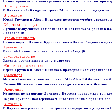
Новые правила для иностранных сайтов в России: авторизац
В республике
В Якутии в 2026 году построят 24 спортивные площадки по
В столице
Юрий Трутнев и Айсен Николаев посетили учебно-стрелковы
Образование, наука
Лучшие выпускники Томпонского и Таттинского районов по
Лебедева
[0]
Промышленность
Новый парк в Нижнем Куранахе: как «Полюс Алдан» создаё
Транспорт
Василий Попов – о долге, рельсах и Победе
[0]
Законодательство
Законы, вступающие в силу в августе
Жилье, строительство
Юрий Трутнев и Айсен Николаев проверили ход строительст
Транспорт
Мечты сбываются: как коллектив АО «АК «ЖДЯ» покорял Л
Свыше 80 тысяч тонн топлива находится в пути в Якутию
Экономика
Комиссия по развитию Дальнего Востока поддержала три кр
Юрий Трутнев: поддерживаем инвестиционные проекты для 
В столице
В Якутии завершилась регистрация кандидатов в депутаты