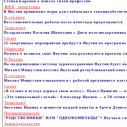
Степан Баранов о плюсах своей профессии
ЖКХ, энергетика
В Якутии принимают меры для стабильного топливообеспеч
В столице
Восстановительные работы после непогоды продолжаются
Транспорт
Поздравление Василия Шимохина с Днем железнодорожника
Спорт
32 спортивных мероприятия пройдут в Якутии по программ
Общество
Память о великом сыне Якутии: как реализуются проекты 
В России
На модернизацию системы здравоохранения Якутии будет в
Михаил Мишустин посетил Якутский республиканский онкол
В столице
Михаил Мишустин ознакомился с работой креативного класт
Спорт
«В голове я всегда держал свою мечту»: Павел Пинигин — 
«Это уникальный случай»: Александр Иванов — о 50-летии
Транспорт
Ангелина Инкина о ценности каждой минуты и Артем Денисов
Промышленность
"РОДСТВЕННИКИ" ИЛИ "ОДНОФАМИЛЬЦЫ"? Изучаем списо
Законодательство