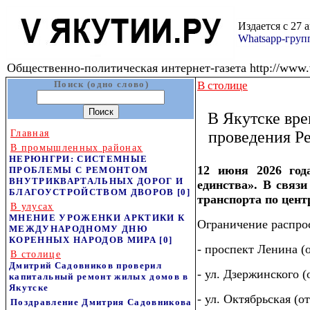
Издается с 27 
Whatsapp-гру
Общественно-политическая интернет-газета http://www.v
Поиск (одно слово)
В столице
В Якутске вре
Главная
проведения Р
В промышленных районах
НЕРЮНГРИ: СИСТЕМНЫЕ
12 июня 2026 год
ПРОБЛЕМЫ С РЕМОНТОМ
ВНУТРИКВАРТАЛЬНЫХ ДОРОГ И
единства». В связи
БЛАГОУСТРОЙСТВОМ ДВОРОВ
[0]
транспорта по цент
В улусах
МНЕНИЕ УРОЖЕНКИ АРКТИКИ К
Ограничение распрос
МЕЖДУНАРОДНОМУ ДНЮ
КОРЕННЫХ НАРОДОВ МИРА
[0]
- проспект Ленина (о
В столице
Дмитрий Садовников проверил
- ул. Дзержинского 
капитальный ремонт жилых домов в
Якутске
- ул. Октябрьская (о
Поздравление Дмитрия Садовникова