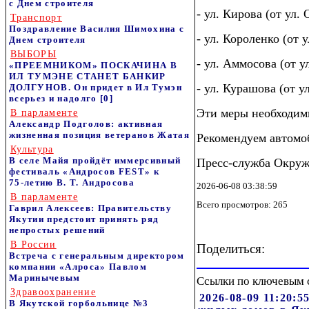
с Днем строителя
- ул. Кирова (от ул.
Транспорт
Поздравление Василия Шимохина с
- ул. Короленко (от
Днем строителя
ВЫБОРЫ
- ул. Аммосова (от у
«ПРЕЕМНИКОМ» ПОСКАЧИНА В
ИЛ ТУМЭНЕ СТАНЕТ БАНКИР
- ул. Курашова (от 
ДОЛГУНОВ. Он придет в Ил Тумэн
всерьез и надолго
[0]
Эти меры необходимы
В парламенте
Александр Подголов: активная
жизненная позиция ветеранов Жатая
Рекомендуем автомо
Культура
В селе Майя пройдёт иммерсивный
Пресс-служба Окруж
фестиваль «Андросов FEST» к
75‑летию В. Т. Андросова
2026-06-08 03:38:59
В парламенте
Всего просмотров: 265
Гаврил Алексеев: Правительству
Якутии предстоит принять ряд
непростых решений
В России
Поделиться:
Встреча с генеральным директором
компании «Алроса» Павлом
Маринычевым
Ссылки по ключевым 
Здравоохранение
2026-08-09 11:20:
В Якутской горбольнице №3