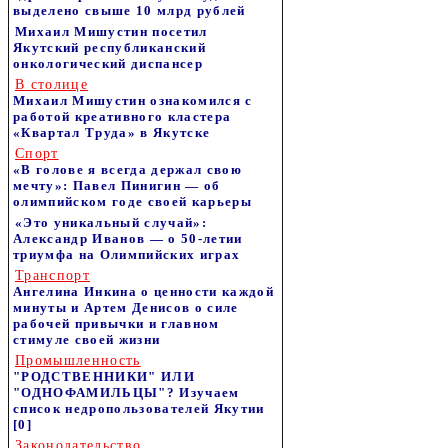
выделено свыше 10 млрд рублей
Михаил Мишустин посетил
Якутский республиканский
онкологический диспансер
В столице
Михаил Мишустин ознакомился с
работой креативного кластера
«Квартал Труда» в Якутске
Спорт
«В голове я всегда держал свою
мечту»: Павел Пинигин — об
олимпийском годе своей карьеры
«Это уникальный случай»:
Александр Иванов — о 50-летии
триумфа на Олимпийских играх
Транспорт
Ангелина Инкина о ценности каждой
минуты и Артем Денисов о силе
рабочей привычки и главном
стимуле своей жизни
Промышленность
"РОДСТВЕННИКИ" ИЛИ
"ОДНОФАМИЛЬЦЫ"? Изучаем
список недропользователей Якутии
[0]
Законодательство