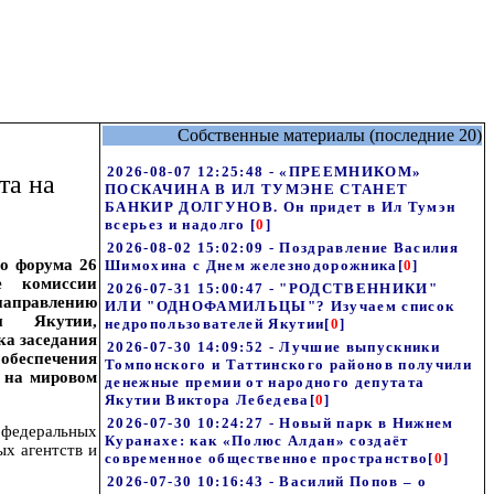
Собственные материалы (последние 20)
2026-08-07 12:25:48 - «ПРЕЕМНИКОМ»
та на
ПОСКАЧИНА В ИЛ ТУМЭНЕ СТАНЕТ
БАНКИР ДОЛГУНОВ. Он придет в Ил Тумэн
всерьез и надолго
[
0
]
2026-08-02 15:02:09 - Поздравление Василия
го форума 26
Шимохина с Днем железнодорожника
[
0
]
ие комиссии
2026-07-31 15:00:47 - "РОДСТВЕННИКИ"
аправлению
ИЛИ "ОДНОФАМИЛЬЦЫ"? Изучаем список
ы Якутии,
недропользователей Якутии
[
0
]
ка заседания
2026-07-30 14:09:52 - Лучшие выпускники
обеспечения
Томпонского и Таттинского районов получили
и на мировом
денежные премии от народного депутата
Якутии Виктора Лебедева
[
0
]
2026-07-30 10:24:27 - Новый парк в Нижнем
федеральных
Куранахе: как «Полюс Алдан» создаёт
ых агентств и
современное общественное пространство
[
0
]
2026-07-30 10:16:43 - Василий Попов – о