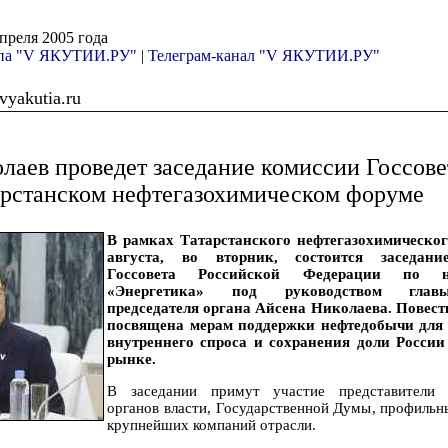
апреля 2005 года
ппа "V ЯКУТИИ.РУ"
|
Телеграм-канал "V ЯКУТИИ.РУ"
yakutia.ru
лаев проведет заседание комиссии Госсове
арстанском нефтегазохимическом форуме
В рамках Татарстанского нефтегазохимическо
августа, во вторник, состоится заседан
Госсовета Российской Федерации по н
«Энергетика» под руководством глав
председателя органа Айсена Николаева. Повест
посвящена мерам поддержки нефтедобычи для 
внутреннего спроса и сохранения доли Росси
рынке.
В заседании примут участие представители 
органов власти, Государственной Думы, профильн
крупнейших компаний отрасли.