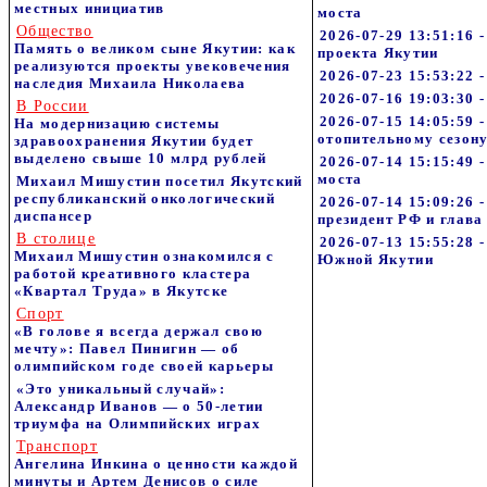
местных инициатив
моста
Общество
2026-07-29 13:51:16
Память о великом сыне Якутии: как
проекта Якутии
реализуются проекты увековечения
2026-07-23 15:53:22 
наследия Михаила Николаева
2026-07-16 19:03:30 
В России
2026-07-15 14:05:59 
На модернизацию системы
отопительному сезону
здравоохранения Якутии будет
выделено свыше 10 млрд рублей
2026-07-14 15:15:49 
моста
Михаил Мишустин посетил Якутский
республиканский онкологический
2026-07-14 15:09:26
диспансер
президент РФ и глава
В столице
2026-07-13 15:55:28 
Михаил Мишустин ознакомился с
Южной Якутии
работой креативного кластера
«Квартал Труда» в Якутске
Спорт
«В голове я всегда держал свою
мечту»: Павел Пинигин — об
олимпийском годе своей карьеры
«Это уникальный случай»:
Александр Иванов — о 50-летии
триумфа на Олимпийских играх
Транспорт
Ангелина Инкина о ценности каждой
минуты и Артем Денисов о силе