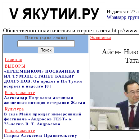
Издается с 27 
Whatsapp-гру
Общественно-политическая интернет-газета http://www.v
Поиск (одно слово)
Экономика
Айсен Нико
Тат
Главная
ВЫБОРЫ
«ПРЕЕМНИКОМ» ПОСКАЧИНА В
ИЛ ТУМЭНЕ СТАНЕТ БАНКИР
ДОЛГУНОВ. Он придет в Ил Тумэн
всерьез и надолго
[0]
В парламенте
Александр Подголов: активная
жизненная позиция ветеранов Жатая
Культура
В селе Майя пройдёт иммерсивный
фестиваль «Андросов FEST» к
75‑летию В. Т. Андросова
В парламенте
Гаврил Алексеев: Правительству