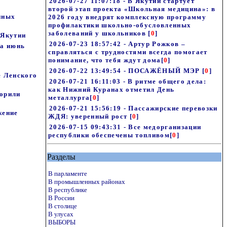
2026-07-27 11:07:18 - В Якутии стартует
второй этап проекта «Школьная медицина»: в
пных
2026 году внедрят комплексную программу
профилактики школьно-обусловленных
заболеваний у школьников
[
0
]
 Якутии
2026-07-23 18:57:42 - Артур Рожков –
за июнь
справляться с трудностями всегда помогает
понимание, что тебя ждут дома
[
0
]
2026-07-22 13:49:54 - ПОСАЖЁНЫЙ МЭР
[
0
]
е Ленского
2026-07-21 16:11:03 - В ритме общего дела:
как Нижний Куранах отметил День
ворили
металлурга
[
0
]
2026-07-21 15:56:19 - Пассажирские перевозки
жение
ЖДЯ: уверенный рост
[
0
]
2026-07-15 09:43:31 - Все медорганизации
республики обеспечены топливом
[
0
]
Разделы
В парламенте
В промышленных районах
В республике
В России
В столице
В улусах
ВЫБОРЫ