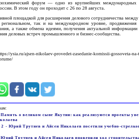
газохимический форум — одно из крупнейших международных 
оссии. В этом году он проходит с 26 по 28 августа.
ивной площадкой для расширения делового сотрудничества между
 региональном, так и на международном уровне, продвижения
ания, а также обмена идеями, получения актуальной информации
ения деловых встреч промышленного и бизнес-сообщества.
a.ru/ajsen-nikolaev-provedet-zasedanie-komissii-gossoveta-na-t
orume/
вам:
- Память о великом сыне Якутии: как реализуются проекты ув
иколаева
 - Юрий Трутнев и Айсен Николаев посетили учебно-стрелко
- Юрий Трутнев и Айсен Николаев проверили ход строительств