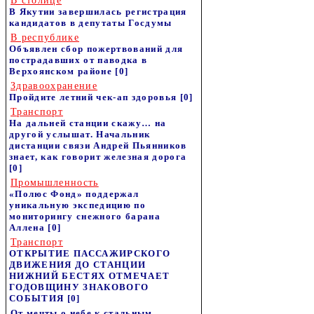
В столице
В Якутии завершилась регистрация
кандидатов в депутаты Госдумы
В республике
Объявлен сбор пожертвований для
пострадавших от паводка в
Верхоянском районе
[0]
Здравоохранение
Пройдите летний чек-ап здоровья
[0]
Транспорт
На дальней станции скажу… на
другой услышат. Начальник
дистанции связи Андрей Пьянников
знает, как говорит железная дорога
[0]
Промышленность
«Полюс Фонд» поддержал
уникальную экспедицию по
мониторингу снежного барана
Аллена
[0]
Транспорт
ОТКРЫТИЕ ПАССАЖИРСКОГО
ДВИЖЕНИЯ ДО СТАНЦИИ
НИЖНИЙ БЕСТЯХ ОТМЕЧАЕТ
ГОДОВЩИНУ ЗНАКОВОГО
СОБЫТИЯ
[0]
От мечты о небе к стальным