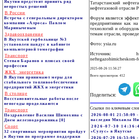
Якутии предстоит принять ряд
Татарстанский нефте
непростых решений
нефтегазовой отрасли Р
В России
Встреча с генеральным директором
Форум является эффект
компании «Алроса» Павлом
предприятиями как на
Маринычевым
технологий и оборудов
темам отрасли, провед
Здравоохранение
В Якутской горбольнице №3
Фото: ysia.ru
установлен пандус в кабинете
компьютерной томографии
Источник: https://ysi
Транспорт
neftegazohimicheskom-f
Степан Баранов о плюсах своей
профессии
2025-08-26 11:56:27
ЖКХ, энергетика
Всего просмотров: 412
В Якутии принимают меры для
стабильного топливообеспечения
предприятий ЖКХ и энергетики
В столице
Поделиться:
Восстановительные работы после
непогоды продолжаются
Ссылки по ключевым сло
Транспорт
2026-08-01 21:58:09 
Поздравление Василия Шимохина с
наследия Михаила Н
Днем железнодорожника
[0]
2026-07-30 14:36:42
Спорт
«Сулус» в Якутске
32 спортивных мероприятия пройдут
в Якутии по программе поддержки
2026-07-29 16:53:06 