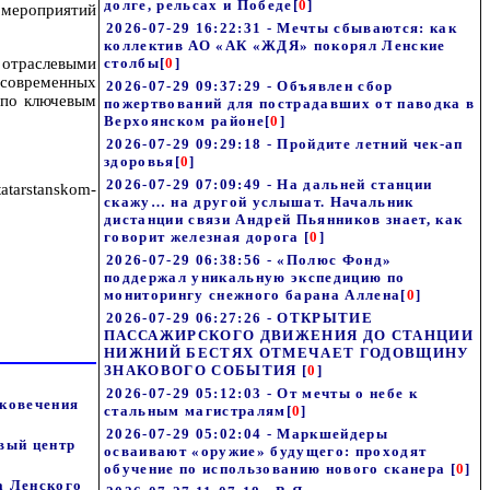
долге, рельсах и Победе
[
0
]
мероприятий
2026-07-29 16:22:31 - Мечты сбываются: как
коллектив АО «АК «ЖДЯ» покорял Ленские
 отраслевыми
столбы
[
0
]
 современных
2026-07-29 09:37:29 - Объявлен сбор
 по ключевым
пожертвований для пострадавших от паводка в
Верхоянском районе
[
0
]
2026-07-29 09:29:18 - Пройдите летний чек-ап
здоровья
[
0
]
2026-07-29 07:09:49 - На дальней станции
atarstanskom-
скажу… на другой услышат. Начальник
дистанции связи Андрей Пьянников знает, как
говорит железная дорога
[
0
]
2026-07-29 06:38:56 - «Полюс Фонд»
поддержал уникальную экспедицию по
мониторингу снежного барана Аллена
[
0
]
2026-07-29 06:27:26 - ОТКРЫТИЕ
ПАССАЖИРСКОГО ДВИЖЕНИЯ ДО СТАНЦИИ
НИЖНИЙ БЕСТЯХ ОТМЕЧАЕТ ГОДОВЩИНУ
ЗНАКОВОГО СОБЫТИЯ
[
0
]
2026-07-29 05:12:03 - От мечты о небе к
ековечения
стальным магистралям
[
0
]
2026-07-29 05:02:04 - Маркшейдеры
вый центр
осваивают «оружие» будущего: проходят
обучение по использованию нового сканера
[
0
]
а Ленского