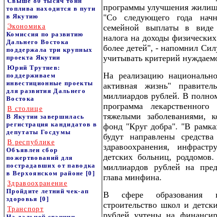
Свыше 80 тысяч тонн
программы улучшения жилищн
топлива находится в пути
в Якутию
"Со следующего года начн
Экономика
семейной выплаты в виде 
Комиссия по развитию
налога на доходы физически
Дальнего Востока
более детей", - напомнил Сил
поддержала три крупных
учитывать критерий нуждаем
проекта Якутии
Юрий Трутнев:
На реализацию национально
поддерживаем
инвестиционные проекты
активная жизнь" правител
для развития Дальнего
миллиардов рублей. В полно
Востока
программа лекарственного
В столице
тяжелыми заболеваниями, 
В Якутии завершилась
регистрация кандидатов в
фонд "Круг добра". "В рамка
депутаты Госдумы
будут направлены средства
В республике
здравоохранения, инфрастр
Объявлен сбор
детских больниц, роддомов.
пожертвований для
пострадавших от паводка
миллиардов рублей на пред
в Верхоянском районе
[0]
глава минфина.
Здравоохранение
Пройдите летний чек-ап
В сфере образования п
здоровья
[0]
строительство школ и детск
Транспорт
рублей учтены на финансир
На дальней станции