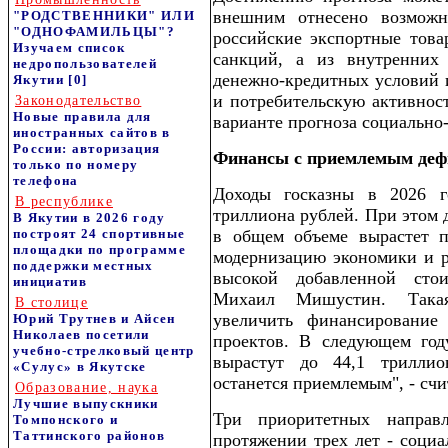
внешним отнесено возмож
"РОДСТВЕННИКИ" ИЛИ
"ОДНОФАМИЛЬЦЫ"?
российские экспортные това
Изучаем список
санкций, а из внутренних 
недропользователей
денежно-кредитных условий 
Якутии
[0]
и потребительскую активнос
Законодательство
Новые правила для
варианте прогноза социально
иностранных сайтов в
России: авторизация
Финансы с приемлемым де
только по номеру
телефона
Доходы госказны в 2026 г
В республике
триллиона рублей. При этом 
В Якутии в 2026 году
построят 24 спортивные
в общем объеме вырастет п
площадки по программе
модернизацию экономики и р
поддержки местных
высокой добавленной стои
инициатив
Михаил Мишустин. Такая
В столице
увеличить финансирование 
Юрий Трутнев и Айсен
Николаев посетили
проектов. В следующем год
учебно-стрелковый центр
вырастут до 44,1 триллио
«Сулус» в Якутске
останется приемлемым", - счи
Образование, наука
Лучшие выпускники
Три приоритетных направ
Томпонского и
Таттинского районов
протяжении трех лет - социа