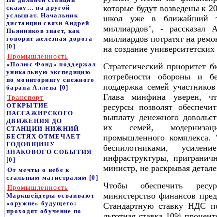
которые будут возведены к 20
скажу… на другой
услышат. Начальник
школ уже в ближайший т
дистанции связи Андрей
миллиардов", - рассказал
Пьянников знает, как
миллиардов потратят на ремо
говорит железная дорога
[0]
на создание университетских
Промышленность
«Полюс Фонд» поддержал
Стратегический приоритет б
уникальную экспедицию
потребности обороны и бе
по мониторингу снежного
поддержка семей участников
барана Аллена
[0]
Глава минфина уверен, ч
Транспорт
ОТКРЫТИЕ
ресурсы позволят обеспечи
ПАССАЖИРСКОГО
выплату денежного довольс
ДВИЖЕНИЯ ДО
их семей, модернизац
СТАНЦИИ НИЖНИЙ
БЕСТЯХ ОТМЕЧАЕТ
промышленного комплекса. 
ГОДОВЩИНУ
беспилотниками, усилени
ЗНАКОВОГО СОБЫТИЯ
инфраструктуры, приграничн
[0]
министр, не раскрывая детале
От мечты о небе к
стальным магистралям
[0]
Чтобы обеспечить ресу
Промышленность
министерство финансов пред
Маркшейдеры осваивают
«оружие» будущего:
Стандартную ставку НДС п
проходят обучение по
льготная ставка 10% процент