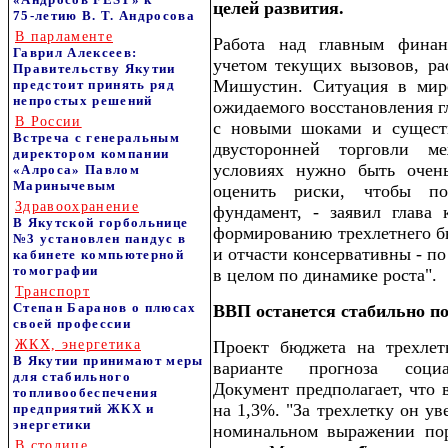
целей развития.
75‑летию В. Т. Андросова
В парламенте
Работа над главным финан
Гаврил Алексеев:
учетом текущих вызовов, ра
Правительству Якутии
Мишустин. Ситуация в мире
предстоит принять ряд
непростых решений
ожидаемого восстановления г
В России
с новыми шоками и сущест
Встреча с генеральным
двусторонней торговли м
директором компании
условиях нужно быть очен
«Алроса» Павлом
Маринычевым
оценить риски, чтобы по
Здравоохранение
фундамент, - заявил глава
В Якутской горбольнице
формированию трехлетнего б
№3 установлен пандус в
и отчасти консервативны - по
кабинете компьютерной
томографии
в целом по динамике роста".
Транспорт
Степан Баранов о плюсах
ВВП останется стабильно 
своей профессии
ЖКХ, энергетика
Проект бюджета на трехлет
В Якутии принимают меры
варианте прогноза социал
для стабильного
Документ предполагает, что 
топливообеспечения
на 1,3%. "За трехлетку он ув
предприятий ЖКХ и
энергетики
номинальном выражении пор
В столице