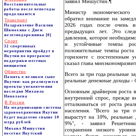
заявил Мишустин.¶
Восстановительные
работы после непогоды
Министр экономического
продолжаются
обратил внимание на замед
Транспорт
2026 годах после очень в
Поздравление Василия
Шимохина с Днем
предыдущих лет. Это след
железнодорожника
[0]
давления, которое необходим
Спорт
и устойчивые темпы рос
32 спортивных
положительные темпы роста 
мероприятия пройдут в
Якутии по программе
горизонте с постепенным ус
поддержки местных
сказал глава минэкономразвит
инициатив
Общество
Всего за три года реальные з
Память о великом сыне
реальные денежные доходы - 
Якутии: как реализуются
проекты увековечения
Основным драйвером роста в
наследия Михаила
Николаева
внутренний спрос, прежде вс
В России
отталкиваться от роста реа
На модернизацию системы
населения. "Всего за три 
здравоохранения Якутии
вырастут на 10%, реальные 
будет выделено свыше 10
млрд рублей
9%", - заявил Решетник
Михаил Мишустин
сохранения низкого уровн
посетил Якутский