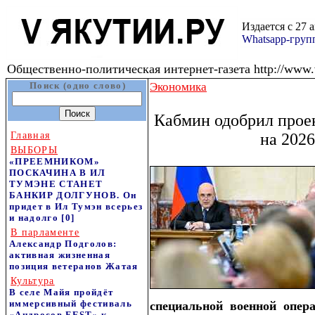
Издается с 27 
Whatsapp-гру
Общественно-политическая интернет-газета http://www.v
Поиск (одно слово)
Экономика
Кабмин одобрил прое
Главная
на 2026
ВЫБОРЫ
«ПРЕЕМНИКОМ»
ПОСКАЧИНА В ИЛ
ТУМЭНЕ СТАНЕТ
БАНКИР ДОЛГУНОВ. Он
придет в Ил Тумэн всерьез
и надолго
[0]
В парламенте
Александр Подголов:
активная жизненная
позиция ветеранов Жатая
Культура
В селе Майя пройдёт
иммерсивный фестиваль
специальной военной опера
«Андросов FEST» к