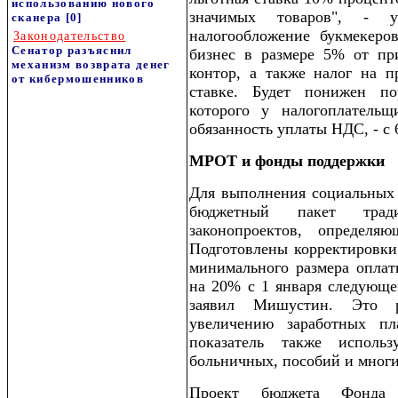
использованию нового
значимых товаров", - у
сканера
[0]
налогообложение букмекеро
Законодательство
Сенатор разъяснил
бизнес в размере 5% от пр
механизм возврата денег
контор, а также налог на 
от кибермошенников
ставке. Будет понижен п
которого у налогоплательщ
обязанность уплаты НДС, - с 
МРОТ и фонды поддержки
Для выполнения социальных 
бюджетный пакет тради
законопроектов, определя
Подготовлены корректировки
минимального размера оплат
на 20% с 1 января следующег
заявил Мишустин. Это р
увеличению заработных пл
показатель также использ
больничных, пособий и многи
Проект бюджета Фонда 