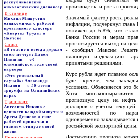
кадрам будут сниматься ч
республиканский
производства и роста произво
онкологический диспансер
В столице
Значимый фактор роста реаль
Михаил Мишустин
ознакомился с работой
инфляции, подчеркнул глава 
креативного кластера
понижен до 6,8%, что стал
«Квартал Труда» в
Банка России и мерам прав
Якутске
прогнозируется выход на цел
Спорт
- сообщил Максим Решетн
«В голове я всегда держал
свою мечту»: Павел
плановую индексацию тар
Пинигин — об
принятыми решениями.
олимпийском годе своей
карьеры
Курс рубля ждет плавное осл
«Это уникальный
будет крепче, чем заклад
случай»: Александр
Иванов — о 50-летии
условиях. Объясняется это б
триумфа на Олимпийских
Хотя минэкономразвити
играх
прогнозную цену на нефть
Транспорт
долларов с учетом текуще
Ангелина Инкина о
ценности каждой минуты и
возможностей по нара
Артем Денисов о силе
одновременно закладывается 
рабочей привычки и
российской экспортной цены.
главном стимуле своей
жизни
Достижению прогноза может
Промышленность