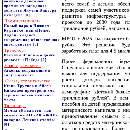
получили денежные
всего семей с детьми, обес
премии от народного
поддержка семей участников
депутата Якутии Виктора
Лебедева
[0]
развитие инфраструктуры
Промышленность
проектов до 2030 года пл
Новый парк в Нижнем
триллионов рублей, напомнил
Куранахе: как «Полюс
Алдан» создаёт
МРОТ с 2026 года вырастет бо
современное общественное
рубля. Это решение буде
пространство
[0]
заработных плат для 4,5 мил
Транспорт
Василий Попов – о долге,
рельсах и Победе
[0]
Проект федерального бюд
Законодательство
Силуанов оценил как сбала
Законы, вступающие в
важно для поддержания мак
силу в августе
роста доходов населени
Жилье, строительство
социальной политики он
Юрий Трутнев и Айсен
Николаев проверили ход
демографии: "Детский бюджет
строительства Ленского
триллионов рублей". В нем
моста
пособия на детей нуждающим
Транспорт
материнского капитала с ин
Мечты сбываются: как
коллектив АО «АК «ЖДЯ»
предоставление семьям с 
покорял Ленские столбы
остатков средств материнског
[0]
их использования. Более