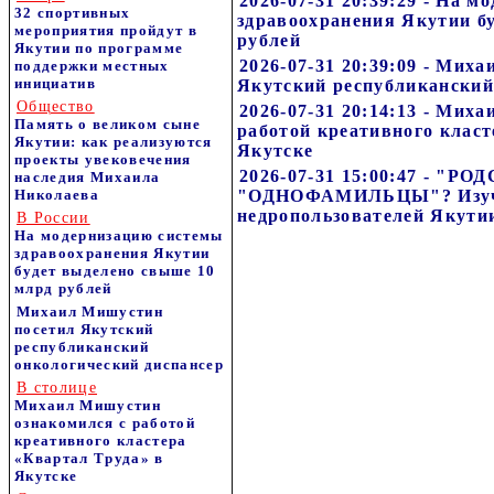
2026-07-31 20:39:29 - На 
32 спортивных
здравоохранения Якутии б
мероприятия пройдут в
рублей
Якутии по программе
2026-07-31 20:39:09 - Мих
поддержки местных
инициатив
Якутский республиканский
Общество
2026-07-31 20:14:13 - Мих
Память о великом сыне
работой креативного класт
Якутии: как реализуются
Якутске
проекты увековечения
2026-07-31 15:00:47 - "
наследия Михаила
Николаева
"ОДНОФАМИЛЬЦЫ"? Изуч
недропользователей Якути
В России
На модернизацию системы
здравоохранения Якутии
будет выделено свыше 10
млрд рублей
Михаил Мишустин
посетил Якутский
республиканский
онкологический диспансер
В столице
Михаил Мишустин
ознакомился с работой
креативного кластера
«Квартал Труда» в
Якутске