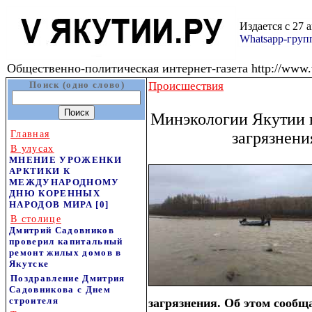
Издается с 27 
Whatsapp-гру
Общественно-политическая интернет-газета http://www.v
Поиск (одно слово)
Происшествия
Минэкологии Якутии н
Главная
загрязнени
В улусах
МНЕНИЕ УРОЖЕНКИ
АРКТИКИ К
МЕЖДУНАРОДНОМУ
ДНЮ КОРЕННЫХ
НАРОДОВ МИРА
[0]
В столице
Дмитрий Садовников
проверил капитальный
ремонт жилых домов в
Якутске
Поздравление Дмитрия
Садовникова с Днем
строителя
загрязнения. Об этом сообщ