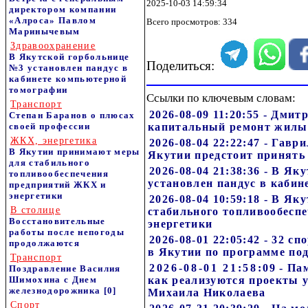
2025-10-03 14:59:34
директором компании
«Алроса» Павлом
Всего просмотров: 334
Маринычевым
Здравоохранение
В Якутской горбольнице
Поделиться:
№3 установлен пандус в
кабинете компьютерной
томографии
Ссылки по ключевым словам:
Транспорт
2026-08-09 11:20:55 - Дми
Степан Баранов о плюсах
своей профессии
капитальный ремонт жилы
ЖКХ, энергетика
2026-08-04 22:22:47 - Гавр
В Якутии принимают меры
Якутии предстоит принять
для стабильного
2026-08-04 21:38:36 - В Я
топливообеспечения
установлен пандус в каби
предприятий ЖКХ и
энергетики
2026-08-04 10:59:18 - В Я
В столице
стабильного топливообесп
Восстановительные
энергетики
работы после непогоды
2026-08-01 22:05:42 - 32 
продолжаются
в Якутии по программе по
Транспорт
2026-08-01 21:58:09 - Па
Поздравление Василия
Шимохина с Днем
как реализуются проекты 
железнодорожника
[0]
Михаила Николаева
Спорт