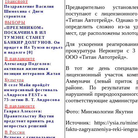
Транспорт
Поздравление Василия
Предварительно установ
Шимохина с Днем
поступают с лицензионног
строителя
«Титан Автотрейд». Однако т
ВЫБОРЫ
определить сложно из-за у
«ПРЕЕМНИКОМ»
мест, где расположены золот
ПОСКАЧИНА В ИЛ
ТУМЭНЕ СТАНЕТ
БАНКИР ДОЛГУНОВ. Он
Для ускорения реагировани
придет в Ил Тумэн всерьез
прокуратура Нерюнгри с 3 
и надолго
[0]
ООО «Титан Автотрейд».
В парламенте
Александр Подголов:
В тот же день специали
активная жизненная
позиция ветеранов Жатая
лицензионный участок ком
Культура
Аммуначи (левый приток 
В селе Майя пройдёт
районе. По результатам 
иммерсивный фестиваль
нарушений природоохранного 
«Андросов FEST» к
75‑летию В. Т. Андросова
соответствующие администр
В парламенте
Фото: Минэкологии Якутии
Гаврил Алексеев:
Правительству Якутии
предстоит принять ряд
Источник: https://ysia.ru/mine
непростых решений
faktu-zagryazneniya-reki-iengra
В России
Встреча с генеральным