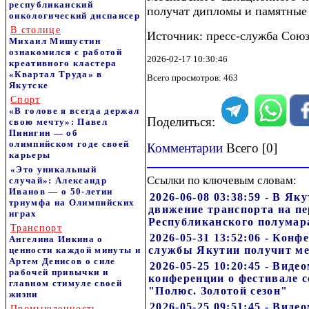
республиканский
получат дипломы и памятные
онкологический диспансер
В столице
Источник: пресс-служба Сою
Михаил Мишустин
ознакомился с работой
2026-02-17 10:30:46
креативного кластера
«Квартал Труда» в
Всего просмотров: 463
Якутске
Спорт
«В голове я всегда держал
Поделиться:
свою мечту»: Павел
Пинигин — об
олимпийском годе своей
Комментарии
Всего [0]
карьеры
«Это уникальный
Ссылки по ключевым словам:
случай»: Александр
Иванов — о 50-летии
2026-06-08 03:38:59 - В Як
триумфа на Олимпийских
движение транспорта на п
играх
Республиканского полумар
Транспорт
2026-05-31 13:52:06 - Кон
Ангелина Инкина о
службы Якутии получит м
ценности каждой минуты и
Артем Денисов о силе
2026-05-25 10:20:45 - Виде
рабочей привычки и
конференции о фестивале с
главном стимуле своей
"Полюс. Золотой сезон"
жизни
2026-05-25 09:51:45 - Виде
Промышленность