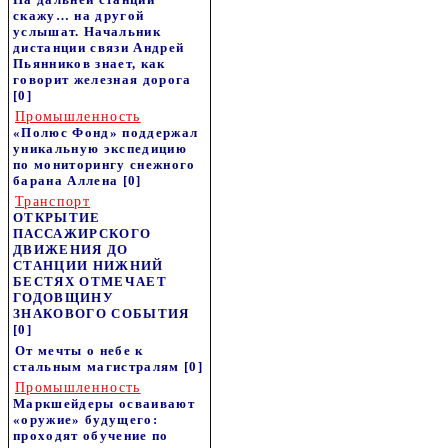
скажу… на другой
услышат. Начальник
дистанции связи Андрей
Пьянников знает, как
говорит железная дорога
[0]
Промышленность
«Полюс Фонд» поддержал
уникальную экспедицию
по мониторингу снежного
барана Аллена
[0]
Транспорт
ОТКРЫТИЕ
ПАССАЖИРСКОГО
ДВИЖЕНИЯ ДО
СТАНЦИИ НИЖНИЙ
БЕСТЯХ ОТМЕЧАЕТ
ГОДОВЩИНУ
ЗНАКОВОГО СОБЫТИЯ
[0]
От мечты о небе к
стальным магистралям
[0]
Промышленность
Маркшейдеры осваивают
«оружие» будущего:
проходят обучение по