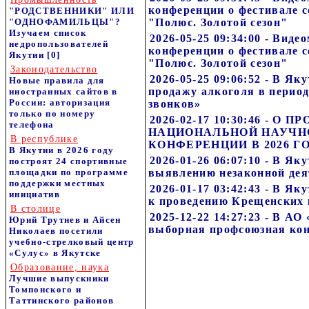
конференции о фестивале с
"РОДСТВЕННИКИ" ИЛИ
"ОДНОФАМИЛЬЦЫ"?
"Полюс. Золотой сезон"
Изучаем список
2026-05-25 09:34:00 - Виде
недропользователей
конференции о фестивале с
Якутии
[0]
"Полюс. Золотой сезон"
Законодательство
2026-05-25 09:06:52 - В Як
Новые правила для
продажу алкоголя в перио
иностранных сайтов в
России: авторизация
звонков»
только по номеру
2026-02-17 10:30:46 - О 
телефона
НАЦИОНАЛЬНОЙ НАУЧН
В республике
КОНФЕРЕНЦИИ В 2026 Г
В Якутии в 2026 году
2026-01-26 06:07:10 - В Я
построят 24 спортивные
площадки по программе
выявлению незаконной дея
поддержки местных
2026-01-17 03:42:43 - В Я
инициатив
к проведению Крещенских
В столице
2025-12-22 14:27:23 - В А
Юрий Трутнев и Айсен
выборная профсоюзная ко
Николаев посетили
учебно-стрелковый центр
«Сулус» в Якутске
Образование, наука
Лучшие выпускники
Томпонского и
Таттинского районов