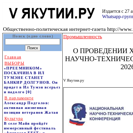
Издается с 27 
Whatsapp-гру
Общественно-политическая интернет-газета http://www.v
Поиск (одно слово)
Промышленность
О ПРОВЕДЕНИИ 
Главная
НАУЧНО-ТЕХНИЧЕ
ВЫБОРЫ
202
«ПРЕЕМНИКОМ»
ПОСКАЧИНА В ИЛ
ТУМЭНЕ СТАНЕТ
V Якутии.ру
БАНКИР ДОЛГУНОВ. Он
придет в Ил Тумэн всерьез
и надолго
[0]
В парламенте
Александр Подголов:
активная жизненная
позиция ветеранов Жатая
Культура
В селе Майя пройдёт
иммерсивный фестиваль
«Андросов FEST» к