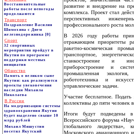
Восстановительные
развитие и внедрение на пр
работы после непогоды
комплекса. Проект стал дей
продолжаются
перспективных инжене
Транспорт
профессионального роста мол
Поздравление Василия
Шимохина с Днем
железнодорожника
[0]
В 2026 году работы прин
Спорт
отражающим приоритеты ра
32 спортивных
ракетно-космическая промы
мероприятия пройдут в
транспортное, энергетичес
Якутии по программе
поддержки местных
станкостроение и инстр
инициатив
приборостроение и систе
Общество
промышленная экология,
Память о великом сыне
робототехника и искусс
Якутии: как реализуются
проекты увековечения
управленческие задачи.
наследия Михаила
Николаева
Участие бесплатное. Подать 
В России
коллективы до пяти человек в 
На модернизацию системы
здравоохранения Якутии
Итоги будут подведены 
будет выделено свыше 10
Всероссийского форума «Науч
млрд рублей
глобального лидерства»,
Михаил Мишустин
посетил Якутский
Московского авиационного и