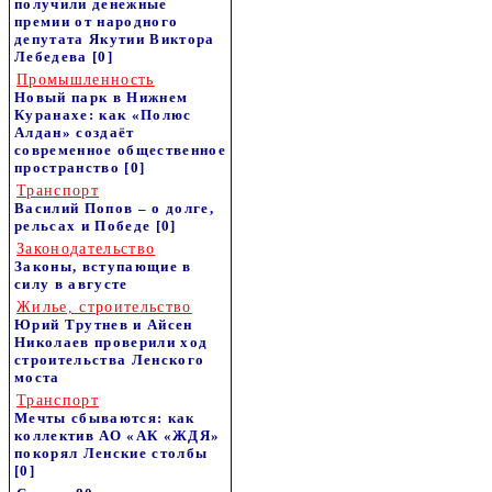
получили денежные
премии от народного
депутата Якутии Виктора
Лебедева
[0]
Промышленность
Новый парк в Нижнем
Куранахе: как «Полюс
Алдан» создаёт
современное общественное
пространство
[0]
Транспорт
Василий Попов – о долге,
рельсах и Победе
[0]
Законодательство
Законы, вступающие в
силу в августе
Жилье, строительство
Юрий Трутнев и Айсен
Николаев проверили ход
строительства Ленского
моста
Транспорт
Мечты сбываются: как
коллектив АО «АК «ЖДЯ»
покорял Ленские столбы
[0]