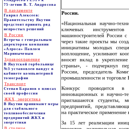
75‑летию В. Т. Андросова
В парламенте
России.
Гаврил Алексеев:
Правительству Якутии
«Национальная научно-техн
предстоит принять ряд
ключевых инструменто
непростых решений
машиностроителей России с
В России
Встреча с генеральным
через такие проекты мы созд
директором компании
инициативы молодых специ
«Алроса» Павлом
воплощение, усиливают коо
Маринычевым
вносят вклад в укрепление
Здравоохранение
В Якутской горбольнице
страны», - подчеркнул п
№3 установлен пандус в
России, председатель Ком
кабинете компьютерной
промышленности и торговле 
томографии
Транспорт
Конкурс проводится в 
Степан Баранов о плюсах
своей профессии
инновационных и научно-те
ЖКХ, энергетика
приглашаются студенты, 
В Якутии принимают меры
предприятий, представляющ
для стабильного
на практическое применение
топливообеспечения
предприятий ЖКХ и
За 15 лет реализации иниц
энергетики
проектов, значительная час
В столице