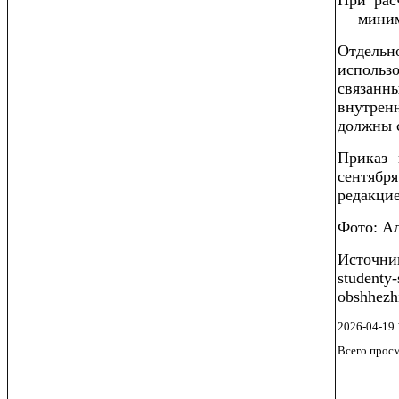
При рас
— миним
Отдельн
использ
связанн
внутрен
должны 
Приказ 
сентябр
редакцие
Фото: А
Источник
studenty-
obshhezhi
2026-04-19 
Всего прос