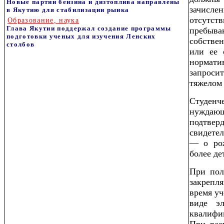
Новые партии бензина и дизтоплива направлены
зачисл
в Якутию для стабилизации рынка
отсутст
Образование, наука
Глава Якутии поддержал создание программы
пребыв
подготовки ученых для изучения Ленских
собстве
столбов
или ее 
нормати
запрос
тяжелом
Студен
нуждаю
подтв
свидетел
— о рож
более де
При пол
закрепл
время уч
виде эл
квалифи