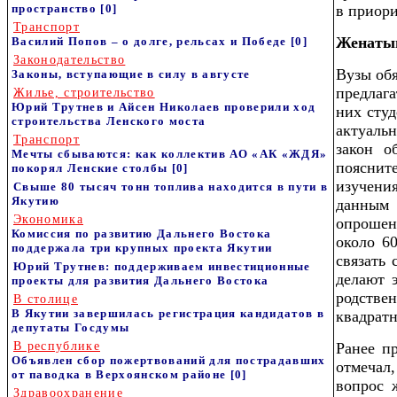
пространство
[0]
в приор
Транспорт
Женаты
Василий Попов – о долге, рельсах и Победе
[0]
Законодательство
Вузы об
Законы, вступающие в силу в августе
предлаг
Жилье, строительство
Юрий Трутнев и Айсен Николаев проверили ход
них сту
строительства Ленского моста
актуаль
Транспорт
закон о
Мечты сбываются: как коллектив АО «АК «ЖДЯ»
пояснит
покорял Ленские столбы
[0]
изучени
Свыше 80 тысяч тонн топлива находится в пути в
Якутию
данным
Экономика
опрошен
Комиссия по развитию Дальнего Востока
около 6
поддержала три крупных проекта Якутии
связать 
Юрий Трутнев: поддерживаем инвестиционные
делают 
проекты для развития Дальнего Востока
родств
В столице
В Якутии завершилась регистрация кандидатов в
квадратн
депутаты Госдумы
В республике
Ранее п
Объявлен сбор пожертвований для пострадавших
отмечал,
от паводка в Верхоянском районе
[0]
вопрос 
Здравоохранение