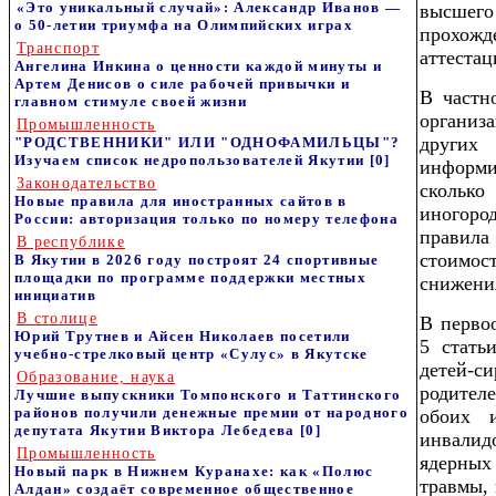
«Это уникальный случай»: Александр Иванов —
высшего
о 50-летии триумфа на Олимпийских играх
прохожд
Транспорт
аттестац
Ангелина Инкина о ценности каждой минуты и
Артем Денисов о силе рабочей привычки и
В частн
главном стимуле своей жизни
организ
Промышленность
други
"РОДСТВЕННИКИ" ИЛИ "ОДНОФАМИЛЬЦЫ"?
Изучаем список недропользователей Якутии
[0]
информи
Законодательство
сколько
Новые правила для иностранных сайтов в
иногоро
России: авторизация только по номеру телефона
правил
В республике
стоимос
В Якутии в 2026 году построят 24 спортивные
площадки по программе поддержки местных
снижени
инициатив
В столице
В перво
Юрий Трутнев и Айсен Николаев посетили
5 стать
учебно-стрелковый центр «Сулус» в Якутске
детей-
Образование, наука
родител
Лучшие выпускники Томпонского и Таттинского
районов получили денежные премии от народного
обоих и
депутата Якутии Виктора Лебедева
[0]
инвали
Промышленность
ядерных
Новый парк в Нижнем Куранахе: как «Полюс
травмы,
Алдан» создаёт современное общественное