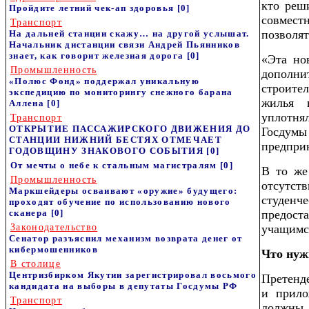
кто реш
Пройдите летний чек-ап здоровья
[0]
совмест
Транспорт
позволят
На дальней станции скажу… на другой услышат.
Начальник дистанции связи Андрей Пьянников
знает, как говорит железная дорога
[0]
«Эта но
Промышленность
дополни
«Полюс Фонд» поддержал уникальную
строите
экспедицию по мониторингу снежного барана
жилья 
Аллена
[0]
уплотня
Транспорт
ОТКРЫТИЕ ПАССАЖИРСКОГО ДВИЖЕНИЯ ДО
Госду
СТАНЦИИ НИЖНИЙ БЕСТЯХ ОТМЕЧАЕТ
предпри
ГОДОВЩИНУ ЗНАКОВОГО СОБЫТИЯ
[0]
От мечты о небе к стальным магистралям
[0]
В то же
Промышленность
отсутст
Маркшейдеры осваивают «оружие» будущего:
студе
проходят обучение по использованию нового
сканера
[0]
предос
Законодательство
учащимс
Сенатор разъяснил механизм возврата денег от
кибермошенников
Что нуж
В столице
Центризбирком Якутии зарегистрировал восьмого
Претенд
кандидата на выборы в депутаты Госдумы РФ
и прило
Транспорт
должны