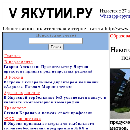
Издается с 27 
Whatsapp-гру
Общественно-политическая интернет-газета http://www.v
Поиск (одно слово)
Образова
Некот
Главная
по
В парламенте
Гаврил Алексеев: Правительству Якутии
предстоит принять ряд непростых решений
В России
Встреча с генеральным директором компании
«Алроса» Павлом Маринычевым
Здравоохранение
В Якутской горбольнице №3 установлен пандус в
кабинете компьютерной томографии
Транспорт
Степан Баранов о плюсах своей профессии
ЖКХ, энергетика
предусм
В Якутии принимают меры для стабильного
метров
топливообеспечения предприятий ЖКХ и