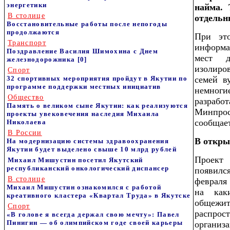
энергетики
найма. 
В столице
отдельн
Восстановительные работы после непогоды
продолжаются
При это
Транспорт
информа
Поздравление Василия Шимохина с Днем
мест д
железнодорожника
[0]
изолиро
Спорт
32 спортивных мероприятия пройдут в Якутии по
семей в
программе поддержки местных инициатив
немноги
Общество
разра
Память о великом сыне Якутии: как реализуются
Минпро
проекты увековечения наследия Михаила
сообщае
Николаева
В России
В откры
На модернизацию системы здравоохранения
Якутии будет выделено свыше 10 млрд рублей
Проект 
Михаил Мишустин посетил Якутский
республиканский онкологический диспансер
появилс
В столице
февраля
Михаил Мишустин ознакомился с работой
на как
креативного кластера «Квартал Труда» в Якутске
общежи
Спорт
распр
«В голове я всегда держал свою мечту»: Павел
Пинигин — об олимпийском годе своей карьеры
организ