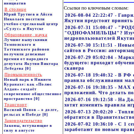
инициатив
Ссылки по ключевым словам:
В столице
Юрий Трутнев и Айсен
2026-08-04 22:22:47 - Гавр
Николаев посетили
Якутии предстоит принять
учебно-стрелковый центр
2026-07-31 15:00:47 - "
«Сулус» в Якутске
"ОДНОФАМИЛЬЦЫ"? Изуч
Образование, наука
недропользователей Якути
Лучшие выпускники
Томпонского и
2026-07-30 15:11:51 - Нов
Таттинского районов
сайтов в России: авториза
получили денежные
2026-07-29 05:02:04 - Ма
премии от народного
будущего: проходят обучен
депутата Якутии Виктора
сканера
Лебедева
[0]
Промышленность
2026-07-18 19:40:32 - В РФ
Новый парк в Нижнем
правила обслуживания ма
Куранахе: как «Полюс
2026-07-16 19:38:35 - MAX
Алдан» создаёт
приложений. Что делать по
современное общественное
пространство
[0]
2026-07-16 19:12:58 - На Д
хотят изменить правила иг
Транспорт
Василий Попов – о долге,
2026-07-13 20:02:20 - Топ
рельсах и Победе
[0]
обратится в Правительств
Законодательство
2026-07-02 10:36:10 - С 1 
Законы, вступающие в
заработают по новым прав
силу в августе