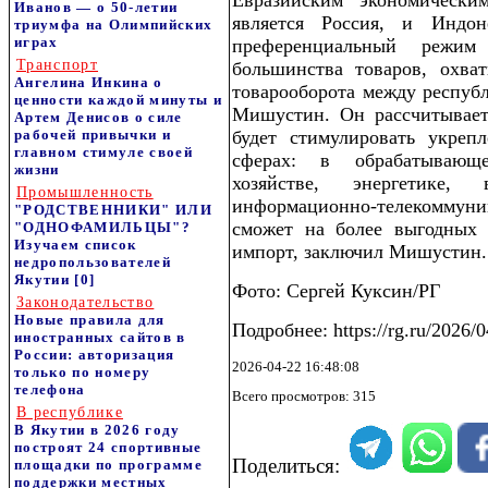
Евразийским экономически
Иванов — о 50-летии
является Россия, и Индон
триумфа на Олимпийских
играх
преференциальный режим
Транспорт
большинства товаров, охва
Ангелина Инкина о
товарооборота между республ
ценности каждой минуты и
Мишустин. Он рассчитывает
Артем Денисов о силе
рабочей привычки и
будет стимулировать укреп
главном стимуле своей
сферах: в обрабатывающ
жизни
хозяйстве, энергетике
Промышленность
информационно-телекоммуни
"РОДСТВЕННИКИ" ИЛИ
сможет на более выгодных 
"ОДНОФАМИЛЬЦЫ"?
Изучаем список
импорт, заключил Мишустин.
недропользователей
Якутии
[0]
Фото: Сергей Куксин/РГ
Законодательство
Новые правила для
Подробнее: https://rg.ru/2026/
иностранных сайтов в
России: авторизация
2026-04-22 16:48:08
только по номеру
телефона
Всего просмотров: 315
В республике
В Якутии в 2026 году
построят 24 спортивные
Поделиться:
площадки по программе
поддержки местных