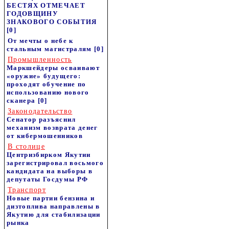
БЕСТЯХ ОТМЕЧАЕТ
ГОДОВЩИНУ
ЗНАКОВОГО СОБЫТИЯ
[0]
От мечты о небе к
стальным магистралям
[0]
Промышленность
Маркшейдеры осваивают
«оружие» будущего:
проходят обучение по
использованию нового
сканера
[0]
Законодательство
Сенатор разъяснил
механизм возврата денег
от кибермошенников
В столице
Центризбирком Якутии
зарегистрировал восьмого
кандидата на выборы в
депутаты Госдумы РФ
Транспорт
Новые партии бензина и
дизтоплива направлены в
Якутию для стабилизации
рынка