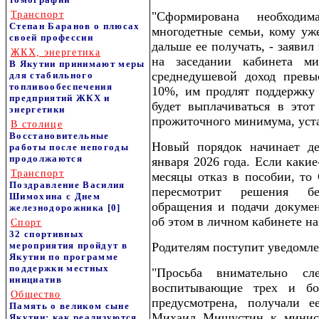
Транспорт
"Сформирована необходи
Степан Баранов о плюсах
многодетные семьи, кому уже
своей профессии
дальше ее получать, - заявил
ЖКХ, энергетика
на заседании кабинета м
В Якутии принимают меры
среднедушевой доход превы
для стабильного
топливообеспечения
10%, им продлят поддержку 
предприятий ЖКХ и
будет выплачиваться в этот
энергетики
прожиточного минимума, уста
В столице
Восстановительные
Новый порядок начинает де
работы после непогоды
продолжаются
января 2026 года. Если каки
Транспорт
месяцы отказ в пособии, то
Поздравление Василия
пересмотрит решения бе
Шимохина с Днем
обращения и подачи докумен
железнодорожника
[0]
об этом в личном кабинете на
Спорт
32 спортивных
мероприятия пройдут в
Родителям поступит уведомле
Якутии по программе
поддержки местных
"Просьба внимательно с
инициатив
воспитывающие трех и бо
Общество
предусмотрена, получали е
Память о великом сыне
Михаил Мишустин к минист
Якутии: как реализуются