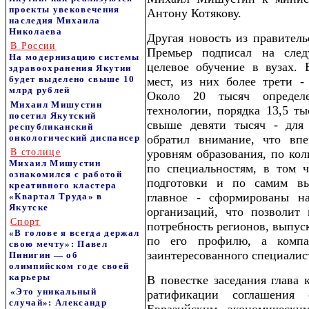
проекты увековечения
Антону Котякову.
наследия Михаила
Николаева
Другая новость из правитель
В России
Премьер подписал на сле
На модернизацию системы
целевое обучение в вузах.
здравоохранения Якутии
будет выделено свыше 10
мест, из них более трети -
млрд рублей
Около 20 тысяч определ
Михаил Мишустин
технологии, порядка 13,5 ты
посетил Якутский
свыше девяти тысяч - для 
республиканский
онкологический диспансер
обратил внимание, что вп
В столице
уровням образования, по кол
Михаил Мишустин
по специальностям, в том 
ознакомился с работой
подготовки и по самим в
креативного кластера
главное - сформированы н
«Квартал Труда» в
Якутске
организаций, что позволит
Спорт
потребность регионов, выпус
«В голове я всегда держал
по его профилю, а компа
свою мечту»: Павел
заинтересованного специалист
Пинигин — об
олимпийском годе своей
карьеры
В повестке заседания глава 
«Это уникальный
ратификации соглашения
случай»: Александр