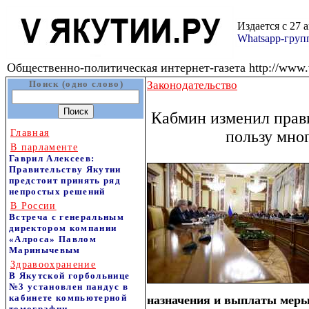
Издается с 27 
Whatsapp-гру
Общественно-политическая интернет-газета http://www.v
Поиск (одно слово)
Законодательство
Кабмин изменил прави
Главная
пользу мно
В парламенте
Гаврил Алексеев:
Правительству Якутии
предстоит принять ряд
непростых решений
В России
Встреча с генеральным
директором компании
«Алроса» Павлом
Маринычевым
Здравоохранение
В Якутской горбольнице
№3 установлен пандус в
кабинете компьютерной
назначения и выплаты меры
томографии