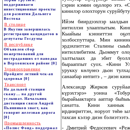
сэрии кэмин оҕолоро этэ. «
поддерживаем
инвестиционные проекты
кинилэр олохторун суруйбуту
для развития Дальнего
Востока
Ийэм биирдээхпэр ыалдьан
В столице
иитиллэн улааппытым. Кини
В Якутии завершилась
Кыайыы кэнниттэн оҕото
регистрация кандидатов в
депутаты Госдумы
холбоспуттара. Мин кини
В республике
эрдэхпиттэн Сталины сыыһ
Объявлен сбор
иитиллибитим. Дьоммут оло
пожертвований для
халтылаах да эбит буол
пострадавших от паводка
в Верхоянском районе
[0]
бырааппыт суох. «Кини У
Здравоохранение
урукку көлүөнэ дьон тулха
Пройдите летний чек-ап
санаабар иҥпитэ , – диэн кин
здоровья
[0]
Транспорт
Александр Жирков суруйаа
На дальней станции
күрэхтэрэ» уонна «Тобу
скажу… на другой
бырайыактарга ааптар быһы
услышат. Начальник
дистанции связи Андрей
санатта. Кини ханнык 
Пьянников знает, как
ирдиириттэн, норуот төһө ы
говорит железная дорога
тахсан кэлэр диэн бэлиэтээтэ.
[0]
Промышленность
- Дмитрий Федосеевич «Реж
«Полюс Фонд» поддержал