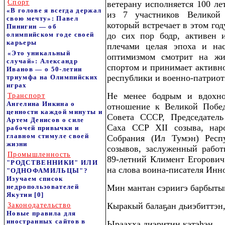
Спорт
ветерану исполняется 100 ле
«В голове я всегда держал
из 7 участников Великой
свою мечту»: Павел
который встречает в этом го
Пинигин — об
олимпийском годе своей
до сих пор бодр, активен 
карьеры
плечами целая эпоха и на
«Это уникальный
оптимизмом смотрит на жиз
случай»: Александр
спортом и принимает активн
Иванов — о 50-летии
республики и военно-патрио
триумфа на Олимпийских
играх
Не менее бодрым и вдохно
Транспорт
Ангелина Инкина о
отношение к Великой Побед
ценности каждой минуты и
Совета СССР, Председатель
Артем Денисов о силе
Саха ССР XII созыва, наро
рабочей привычки и
главном стимуле своей
Собрания (Ил Тумэн) Респу
жизни
созывов, заслуженный работ
Промышленность
89-летний Климент Егорович
"РОДСТВЕННИКИ" ИЛИ
на слова воина-писателя Инн
"ОДНОФАМИЛЬЦЫ"?
Изучаем список
недропользователей
Мин мантан сэриигэ барбыты
Якутии
[0]
Кыракый балаҕан дьиэбиттэн
Законодательство
Новые правила для
иностранных сайтов в
Ыраахха диэритин кэтэһэн