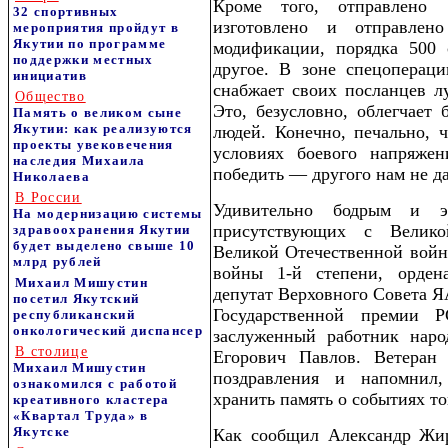
Кроме того, отправлено 
32 спортивных
изготовлено и отправле
мероприятия пройдут в
Якутии по программе
модификации, порядка 500 
поддержки местных
другое. В зоне спецопераци
инициатив
снабжает своих посланцев л
Общество
Это, безусловно, облегчает
Память о великом сыне
Якутии: как реализуются
людей. Конечно, печально, 
проекты увековечения
условиях боевого напряже
наследия Михаила
победить — другого нам не да
Николаева
В России
Удивительно бодрым и э
На модернизацию системы
присутствующих с Велико
здравоохранения Якутии
будет выделено свыше 10
Великой Отечественной войн
млрд рублей
войны 1-й степени, орден
Михаил Мишустин
депутат Верховного Совета ЯА
посетил Якутский
Государственной премии Р
республиканский
онкологический диспансер
заслуженный работник нар
В столице
Егорович Павлов. Ветеран 
Михаил Мишустин
поздравления и напомнил
ознакомился с работой
хранить память о событиях то
креативного кластера
«Квартал Труда» в
Якутске
Как сообщил Александр Жирк