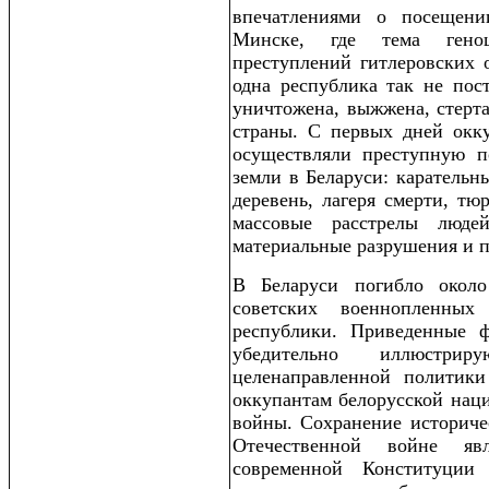
впечатлениями о посещен
Минске, где тема геноц
преступлений гитлеровских 
одна республика так не пост
уничтожена, выжжена, стерта
страны. С первых дней окку
осуществляли преступную 
земли в Беларуси: каратель
деревень, лагеря смерти, тю
массовые расстрелы люде
материальные разрушения и п
В Беларуси погибло окол
советских военнопленны
республики. Приведенные 
убедительно иллюстрир
целенаправленной политик
оккупантам белорусской нац
войны. Сохранение историче
Отечественной войне яв
современной Конституции 