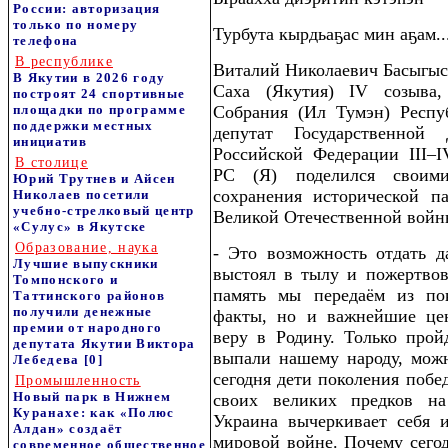
России: авторизация
только по номеру
Турбута кырдьаҕас мин аҕам..
телефона
В республике
Виталий Николаевич Басыгыс
В Якутии в 2026 году
Саха (Якутия) IV созыва, 
построят 24 спортивные
площадки по программе
Собрания (Ил Тумэн) Респу
поддержки местных
депутат Государственной
инициатив
Российской Федерации III–
В столице
РС (Я) поделился своим
Юрий Трутнев и Айсен
сохранения исторической п
Николаев посетили
учебно-стрелковый центр
Великой Отечественной войн
«Сулус» в Якутске
Образование, наука
- Это возможность отдать д
Лучшие выпускники
выстоял в тылу и пожертвов
Томпонского и
память мы передаём из по
Таттинского районов
получили денежные
факты, но и важнейшие цен
премии от народного
веру в Родину. Только прой
депутата Якутии Виктора
выпали нашему народу, мож
Лебедева
[0]
сегодня дети поколения побе
Промышленность
Новый парк в Нижнем
своих великих предков н
Куранахе: как «Полюс
Украина вычеркивает себя 
Алдан» создаёт
мировой войне. Почему сего
современное общественное