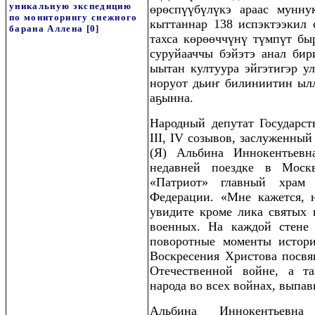
уникальную экспедицию
өрөспүүбүлүкэ араас мунну
по мониторингу снежного
кыттаннар 138 испэктээкил 
барана Аллена
[0]
тахса көрөөччүнү түмпүт бы
суруйааччы бэйэтэ анал бир
ыытан култуура эйгэтигэр у
норуот дьиҥ билиниитин ылл
аҕынна.
Народный депутат Государст
III, IV созывов, заслуженный
(Я) Альбина Иннокентьевн
недавней поездке в Моск
«Патриот» главный храм
Федерации. «Мне кажется, 
увидите кроме лика святых 
военных. На каждой стене
поворотные моменты истор
Воскресения Христова посв
Отечественной войне, а т
народа во всех войнах, выпа
Альбина Иннокентьевна