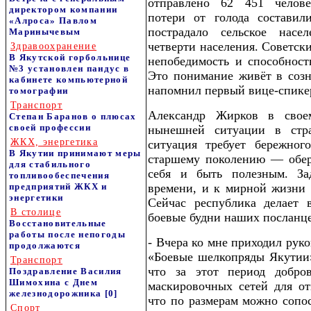
отправлено 62 451 челове
директором компании
потери от голода составил
«Алроса» Павлом
пострадало сельское насе
Маринычевым
четверти населения. Советск
Здравоохранение
В Якутской горбольнице
непобедимость и способност
№3 установлен пандус в
Это понимание живёт в созн
кабинете компьютерной
напомнил первый вице-спике
томографии
Транспорт
Александр Жирков в свое
Степан Баранов о плюсах
своей профессии
нынешней ситуации в стр
ЖКХ, энергетика
ситуация требует бережно
В Якутии принимают меры
старшему поколению — обер
для стабильного
себя и быть полезным. За
топливообеспечения
предприятий ЖКХ и
времени, и к мирной жизни 
энергетики
Сейчас республика делает 
В столице
боевые будни наших посланце
Восстановительные
работы после непогоды
- Вчера ко мне приходил рук
продолжаются
«Боевые шелкопряды Якутии»
Транспорт
что за этот период добро
Поздравление Василия
Шимохина с Днем
маскировочных сетей для от
железнодорожника
[0]
что по размерам можно сопо
Спорт