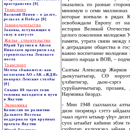
пространство
[0]
оказались по разные сторон
Транспорт
минимум о семи миллионах 
Василий Попов – о долге,
которые воевали в рядах 
рельсах и Победе
[0]
освобождали Европу от на
Законодательство
истории Великой Отечеств
Законы, вступающие в
целого поколения молодежи 
силу в августе
памяти, утрата связи между
Жилье, строительство
Юрий Трутнев и Айсен
к деградации общества и гос
Николаев проверили ход
важно воспитание молодежи 
строительства Ленского
нашего народа в ВОВ, – подч
моста
Транспорт
Салгыы Александр Жирков
Мечты сбываются: как
коллектив АО «АК «ЖДЯ»
дьокутаатыгар, СӨ норуо
покорял Ленские столбы
үлэһитигэр, дьон-сэргэ
[0]
суруйааччытыгар, прозаик,
Свыше 80 тысяч тонн
Наумовка биэрдэ.
топлива находится в пути
в Якутию
- Мин 1948 сыллаахха алты
Экономика
Комиссия по развитию
диэн пиэрмэҕэ сэттэ ыйдаах
Дальнего Востока
«ыал оҕото ытыыр үһү» диэхт
поддержала три крупных
суох ытаабат киһини эбэм ти
проекта Якутии
суоһугар күлүүкэҕэ ыйаан 
Юрий Трутнев: