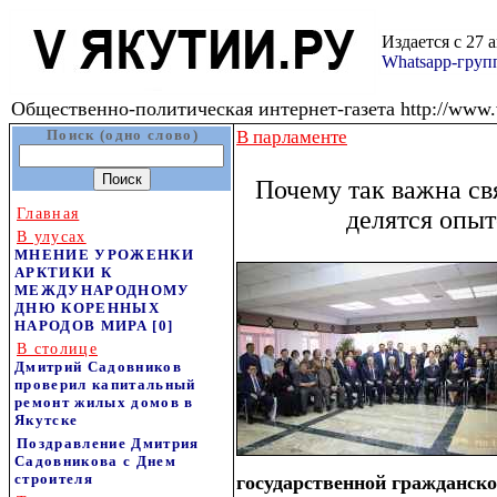
Издается с 27 
Whatsapp-гру
Общественно-политическая интернет-газета http://www.v
Поиск (одно слово)
В парламенте
Почему так важна св
Главная
делятся опы
В улусах
МНЕНИЕ УРОЖЕНКИ
АРКТИКИ К
МЕЖДУНАРОДНОМУ
ДНЮ КОРЕННЫХ
НАРОДОВ МИРА
[0]
В столице
Дмитрий Садовников
проверил капитальный
ремонт жилых домов в
Якутске
Поздравление Дмитрия
Садовникова с Днем
строителя
государственной гражданск