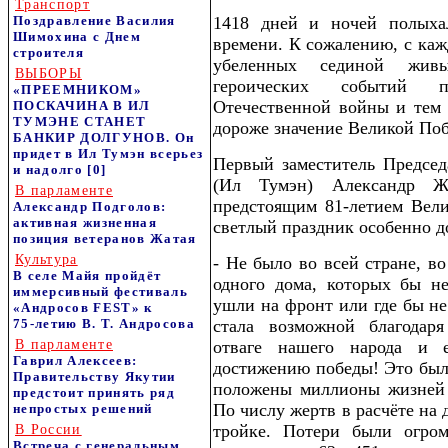
Транспорт
Поздравление Василия
1418 дней и ночей полыха
Шимохина с Днем
времени. К сожалению, с каж
строителя
убеленных сединой живы
ВЫБОРЫ
героических событий 
«ПРЕЕМНИКОМ»
Отечественной войны и тем 
ПОСКАЧИНА В ИЛ
ТУМЭНЕ СТАНЕТ
дороже значение Великой По
БАНКИР ДОЛГУНОВ. Он
придет в Ил Тумэн всерьез
Первый заместитель Председ
и надолго
[0]
(Ил Тумэн) Александр Ж
В парламенте
предстоящим 81-летием Вели
Александр Подголов:
активная жизненная
светлый праздник особенно д
позиция ветеранов Жатая
Культура
- Не было во всей стране, в
В селе Майя пройдёт
одного дома, которых бы не
иммерсивный фестиваль
ушли на фронт или где бы не
«Андросов FEST» к
75‑летию В. Т. Андросова
стала возможной благодаря
В парламенте
отваге нашего народа и 
Гаврил Алексеев:
достижению победы! Это была
Правительству Якутии
положены миллионы жизней 
предстоит принять ряд
По числу жертв в расчёте на
непростых решений
тройке. Потери были огро
В России
Встреча с генеральным