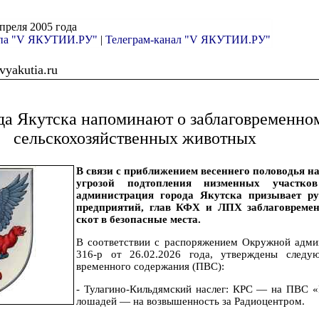
апреля 2005 года
ппа "V ЯКУТИИ.РУ"
|
Телеграм-канал "V ЯКУТИИ.РУ"
yakutia.ru
а Якутска напоминают о заблаговременном
сельскохозяйственных животных
В связи с приближением весеннего половодья на
угрозой подтопления низменных участко
администрация города Якутска призывает ру
предприятий, глав КФХ и ЛПХ заблаговремен
скот в безопасные места.
В соответствии с распоряжением Окружной адм
316-р от 26.02.2026 года, утверждены следу
временного содержания (ПВС):
- Тулагино-Кильдямский наслег: КРС — на ПВС «
лошадей — на возвышенность за Радиоцентром.