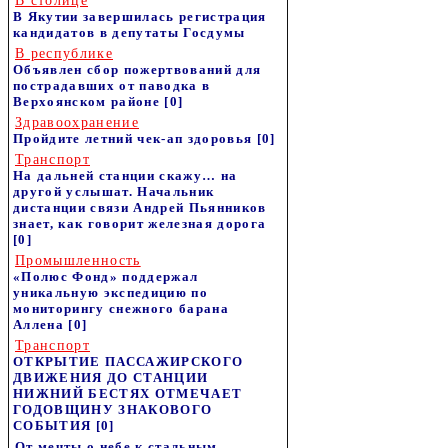
В столице
В Якутии завершилась регистрация
кандидатов в депутаты Госдумы
В республике
Объявлен сбор пожертвований для
пострадавших от паводка в
Верхоянском районе
[0]
Здравоохранение
Пройдите летний чек-ап здоровья
[0]
Транспорт
На дальней станции скажу… на
другой услышат. Начальник
дистанции связи Андрей Пьянников
знает, как говорит железная дорога
[0]
Промышленность
«Полюс Фонд» поддержал
уникальную экспедицию по
мониторингу снежного барана
Аллена
[0]
Транспорт
ОТКРЫТИЕ ПАССАЖИРСКОГО
ДВИЖЕНИЯ ДО СТАНЦИИ
НИЖНИЙ БЕСТЯХ ОТМЕЧАЕТ
ГОДОВЩИНУ ЗНАКОВОГО
СОБЫТИЯ
[0]
От мечты о небе к стальным