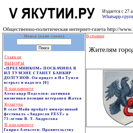
Издается с 27 
Whatsapp-гру
Общественно-политическая интернет-газета http://www.v
Поиск (одно слово)
В столице
Жителям город
Главная
ВЫБОРЫ
«ПРЕЕМНИКОМ» ПОСКАЧИНА В
ИЛ ТУМЭНЕ СТАНЕТ БАНКИР
ДОЛГУНОВ. Он придет в Ил Тумэн
всерьез и надолго
[0]
В парламенте
Александр Подголов: активная
жизненная позиция ветеранов Жатая
Культура
В селе Майя пройдёт иммерсивный
фестиваль «Андросов FEST» к
75‑летию В. Т. Андросова
В парламенте
Гаврил Алексеев: Правительству