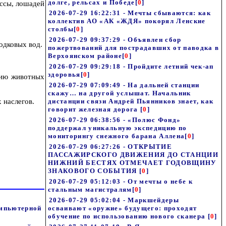
долге, рельсах и Победе
[
0
]
ассы, лошадей
2026-07-29 16:22:31 - Мечты сбываются: как
коллектив АО «АК «ЖДЯ» покорял Ленские
столбы
[
0
]
2026-07-29 09:37:29 - Объявлен сбор
одковых вод.
пожертвований для пострадавших от паводка в
Верхоянском районе
[
0
]
2026-07-29 09:29:18 - Пройдите летний чек-ап
здоровья
[
0
]
цию животных
2026-07-29 07:09:49 - На дальней станции
скажу… на другой услышат. Начальник
 наслегов.
дистанции связи Андрей Пьянников знает, как
говорит железная дорога
[
0
]
2026-07-29 06:38:56 - «Полюс Фонд»
поддержал уникальную экспедицию по
мониторингу снежного барана Аллена
[
0
]
2026-07-29 06:27:26 - ОТКРЫТИЕ
ПАССАЖИРСКОГО ДВИЖЕНИЯ ДО СТАНЦИИ
НИЖНИЙ БЕСТЯХ ОТМЕЧАЕТ ГОДОВЩИНУ
ЗНАКОВОГО СОБЫТИЯ
[
0
]
2026-07-29 05:12:03 - От мечты о небе к
стальным магистралям
[
0
]
2026-07-29 05:02:04 - Маркшейдеры
омпьютерной
осваивают «оружие» будущего: проходят
обучение по использованию нового сканера
[
0
]