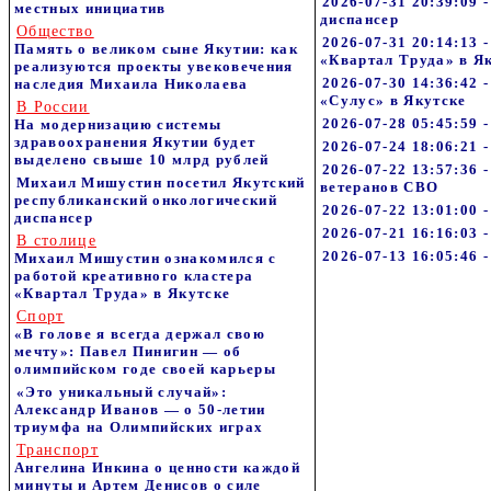
2026-07-31 20:39:09
местных инициатив
диспансер
Общество
2026-07-31 20:14:13
Память о великом сыне Якутии: как
«Квартал Труда» в Я
реализуются проекты увековечения
2026-07-30 14:36:42 
наследия Михаила Николаева
«Сулус» в Якутске
В России
2026-07-28 05:45:59
На модернизацию системы
здравоохранения Якутии будет
2026-07-24 18:06:21
выделено свыше 10 млрд рублей
2026-07-22 13:57:36 
Михаил Мишустин посетил Якутский
ветеранов СВО
республиканский онкологический
2026-07-22 13:01:00 
диспансер
2026-07-21 16:16:03
В столице
2026-07-13 16:05:46 
Михаил Мишустин ознакомился с
работой креативного кластера
«Квартал Труда» в Якутске
Спорт
«В голове я всегда держал свою
мечту»: Павел Пинигин — об
олимпийском годе своей карьеры
«Это уникальный случай»:
Александр Иванов — о 50-летии
триумфа на Олимпийских играх
Транспорт
Ангелина Инкина о ценности каждой
минуты и Артем Денисов о силе