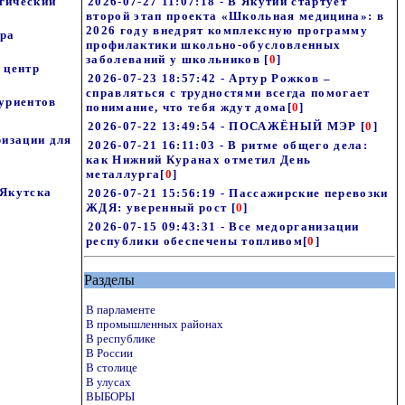
гический
2026-07-27 11:07:18 - В Якутии стартует
второй этап проекта «Школьная медицина»: в
2026 году внедрят комплексную программу
ера
профилактики школьно-обусловленных
заболеваний у школьников
[
0
]
 центр
2026-07-23 18:57:42 - Артур Рожков –
справляться с трудностями всегда помогает
туриентов
понимание, что тебя ждут дома
[
0
]
2026-07-22 13:49:54 - ПОСАЖЁНЫЙ МЭР
[
0
]
ризации для
2026-07-21 16:11:03 - В ритме общего дела:
как Нижний Куранах отметил День
металлурга
[
0
]
 Якутска
2026-07-21 15:56:19 - Пассажирские перевозки
ЖДЯ: уверенный рост
[
0
]
2026-07-15 09:43:31 - Все медорганизации
республики обеспечены топливом
[
0
]
Разделы
В парламенте
В промышленных районах
В республике
В России
В столице
В улусах
ВЫБОРЫ