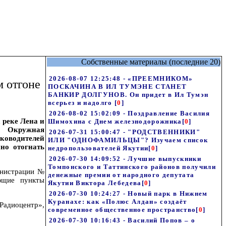
Собственные материалы (последние 20)
2026-08-07 12:25:48 - «ПРЕЕМНИКОМ»
 отгоне
ПОСКАЧИНА В ИЛ ТУМЭНЕ СТАНЕТ
БАНКИР ДОЛГУНОВ. Он придет в Ил Тумэн
всерьез и надолго
[
0
]
2026-08-02 15:02:09 - Поздравление Василия
 реке Лена и
Шимохина с Днем железнодорожника
[
0
]
в Окружная
2026-07-31 15:00:47 - "РОДСТВЕННИКИ"
ководителей
ИЛИ "ОДНОФАМИЛЬЦЫ"? Изучаем список
но отогнать
недропользователей Якутии
[
0
]
2026-07-30 14:09:52 - Лучшие выпускники
Томпонского и Таттинского районов получили
инистрации №
денежные премии от народного депутата
ющие пункты
Якутии Виктора Лебедева
[
0
]
2026-07-30 10:24:27 - Новый парк в Нижнем
Куранахе: как «Полюс Алдан» создаёт
Радиоцентр»,
современное общественное пространство
[
0
]
2026-07-30 10:16:43 - Василий Попов – о