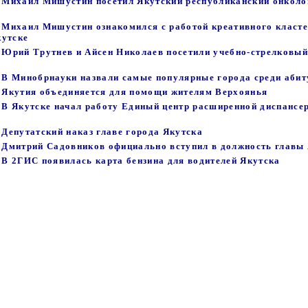
 - Михаил Мишустин посетил Якутский республиканский онколо
 - Михаил Мишустин ознакомился с работой креативного класт
кутске
- Юрий Трутнев и Айсен Николаев посетили учебно-стрелковый
 - В Минобрнауки назвали самые популярные города среди аби
 - Якутия объединяется для помощи жителям Верхоянья
- В Якутске начал работу Единый центр расширенной диспансе
- Депутатский наказ главе города Якутска
 - Дмитрий Садовников официально вступил в должность главы
- В 2ГИС появилась карта бензина для водителей Якутска