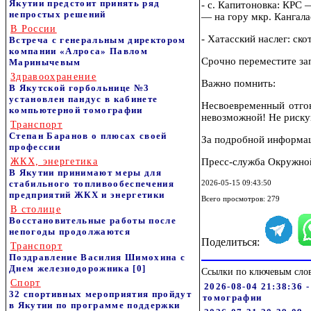
Якутии предстоит принять ряд
- с. Капитоновка: КРС 
непростых решений
— на гору мкр. Кангала
В России
- Хатасский наслег: ско
Встреча с генеральным директором
компании «Алроса» Павлом
Срочно переместите за
Маринычевым
Здравоохранение
Важно помнить:
В Якутской горбольнице №3
установлен пандус в кабинете
Несвоевременный отго
компьютерной томографии
невозможной! Не риску
Транспорт
Степан Баранов о плюсах своей
За подробной информац
профессии
ЖКХ, энергетика
Пресс-служба Окружной
В Якутии принимают меры для
стабильного топливообеспечения
2026-05-15 09:43:50
предприятий ЖКХ и энергетики
Всего просмотров: 279
В столице
Восстановительные работы после
непогоды продолжаются
Поделиться:
Транспорт
Поздравление Василия Шимохина с
Днем железнодорожника
[0]
Ссылки по ключевым сло
Спорт
2026-08-04 21:38:36 
32 спортивных мероприятия пройдут
томографии
в Якутии по программе поддержки