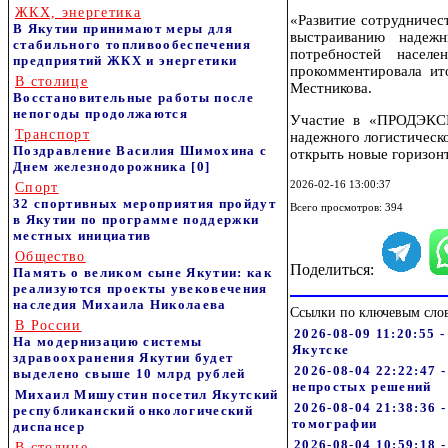
ЖКХ, энергетика
«Развитие сотрудничес
В Якутии принимают меры для
выстраиванию надеж
стабильного топливообеспечения
потребностей насел
предприятий ЖКХ и энергетики
прокомментировала ито
В столице
Местникова.
Восстановительные работы после
непогоды продолжаются
Участие в «ПРОДЭКС
Транспорт
надежного логистическ
Поздравление Василия Шимохина с
открыть новые горизонт
Днем железнодорожника
[0]
2026-02-16 13:00:37
Спорт
32 спортивных мероприятия пройдут
Всего просмотров: 394
в Якутии по программе поддержки
местных инициатив
Общество
Поделиться:
Память о великом сыне Якутии: как
реализуются проекты увековечения
наследия Михаила Николаева
Ссылки по ключевым сло
В России
2026-08-09 11:20:55
На модернизацию системы
Якутске
здравоохранения Якутии будет
2026-08-04 22:22:47 
выделено свыше 10 млрд рублей
непростых решений
Михаил Мишустин посетил Якутский
2026-08-04 21:38:36 
республиканский онкологический
томографии
диспансер
2026-08-04 10:59:18
В столице