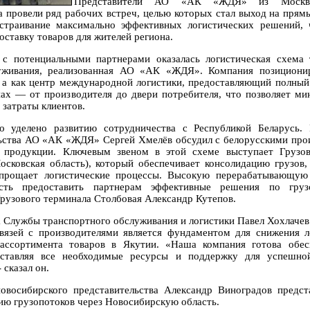
Представители АО «АК «ЖДЯ» из Москвы
 провели ряд рабочих встреч, целью которых стал выход на прям
страивание максимально эффективных логистических решений, 
оставку товаров для жителей региона.
 с потенциальными партнерами оказалась логистическая схема 
уживания, реализованная АО «АК «ЖДЯ». Компания позициони
, а как центр международной логистики, предоставляющий полный
пах — от производителя до двери потребителя, что позволяет ми
 затраты клиентов.
 уделено развитию сотрудничества с Республикой Беларусь. 
льства АО «АК «ЖДЯ» Сергей Хмелёв обсудил с белорусскими про
 продукции. Ключевым звеном в этой схеме выступает Грузо
Московская область), который обеспечивает консолидацию грузов
прощает логистические процессы. Высокую перерабатывающую
сть предоставить партнерам эффективные решения по грузо
Грузового терминала Столбовая Александр Кутепов.
а Службы транспортного обслуживания и логистики Павел Хохлачев
вязей с производителями является фундаментом для снижения л
ассортимента товаров в Якутии. «Наша компания готова обес
оставляя все необходимые ресурсы и поддержку для успешно
 сказал он.
овосибирского представительства Александр Виноградов предст
ию грузопотоков через Новосибирскую область.