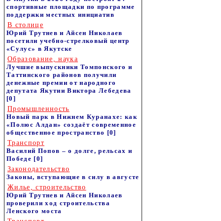
спортивные площадки по программе
поддержки местных инициатив
В столице
Юрий Трутнев и Айсен Николаев
посетили учебно-стрелковый центр
«Сулус» в Якутске
Образование, наука
Лучшие выпускники Томпонского и
Таттинского районов получили
денежные премии от народного
депутата Якутии Виктора Лебедева
[0]
Промышленность
Новый парк в Нижнем Куранахе: как
«Полюс Алдан» создаёт современное
общественное пространство
[0]
Транспорт
Василий Попов – о долге, рельсах и
Победе
[0]
Законодательство
Законы, вступающие в силу в августе
Жилье, строительство
Юрий Трутнев и Айсен Николаев
проверили ход строительства
Ленского моста