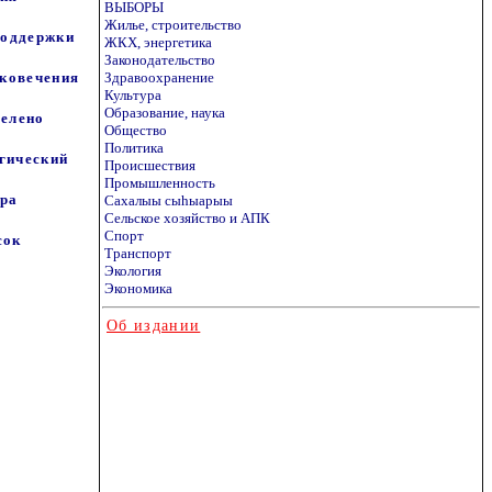
ВЫБОРЫ
Жилье, строительство
поддержки
ЖКХ, энергетика
Законодательство
ековечения
Здравоохранение
Культура
Образование, наука
делено
Общество
Политика
гический
Происшествия
Промышленность
ера
Сахалыы сыhыарыы
Сельское хозяйство и АПК
Спорт
сок
Транспорт
Экология
Экономика
Об издании