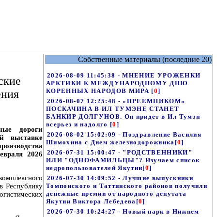
Собственные материалы (последние 20)
2026-08-09 11:45:38 - МНЕНИЕ УРОЖЕНКИ
ские
АРКТИКИ К МЕЖДУНАРОДНОМУ ДНЮ
КОРЕННЫХ НАРОДОВ МИРА
[
0
]
ения
2026-08-07 12:25:48 - «ПРЕЕМНИКОМ»
ПОСКАЧИНА В ИЛ ТУМЭНЕ СТАНЕТ
БАНКИР ДОЛГУНОВ. Он придет в Ил Тумэн
всерьез и надолго
[
0
]
ные дороги
2026-08-02 15:02:09 - Поздравление Василия
й выставке
Шимохина с Днем железнодорожника
[
0
]
производства
2026-07-31 15:00:47 - "РОДСТВЕННИКИ"
евраля 2026
ИЛИ "ОДНОФАМИЛЬЦЫ"? Изучаем список
недропользователей Якутии
[
0
]
 комплексного
2026-07-30 14:09:52 - Лучшие выпускники
в Республику
Томпонского и Таттинского районов получили
денежные премии от народного депутата
логистических
Якутии Виктора Лебедева
[
0
]
2026-07-30 10:24:27 - Новый парк в Нижнем