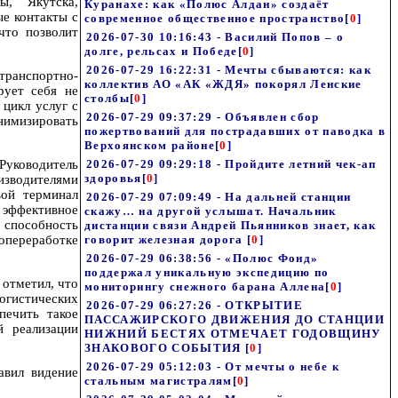
, Якутска,
Куранахе: как «Полюс Алдан» создаёт
ые контакты с
современное общественное пространство
[
0
]
что позволит
2026-07-30 10:16:43 - Василий Попов – о
долге, рельсах и Победе
[
0
]
2026-07-29 16:22:31 - Мечты сбываются: как
транспортно-
коллектив АО «АК «ЖДЯ» покорял Ленские
рует себя не
столбы
[
0
]
 цикл услуг с
2026-07-29 09:37:29 - Объявлен сбор
нимизировать
пожертвований для пострадавших от паводка в
Верхоянском районе
[
0
]
Руководитель
2026-07-29 09:29:18 - Пройдите летний чек-ап
здоровья
[
0
]
изводителями
вой терминал
2026-07-29 07:09:49 - На дальней станции
, эффективное
скажу… на другой услышат. Начальник
 способность
дистанции связи Андрей Пьянников знает, как
переработке
говорит железная дорога
[
0
]
2026-07-29 06:38:56 - «Полюс Фонд»
поддержал уникальную экспедицию по
 отметил, что
мониторингу снежного барана Аллена
[
0
]
огистических
2026-07-29 06:27:26 - ОТКРЫТИЕ
печить такое
ПАССАЖИРСКОГО ДВИЖЕНИЯ ДО СТАНЦИИ
й реализации
НИЖНИЙ БЕСТЯХ ОТМЕЧАЕТ ГОДОВЩИНУ
ЗНАКОВОГО СОБЫТИЯ
[
0
]
2026-07-29 05:12:03 - От мечты о небе к
авил видение
стальным магистралям
[
0
]