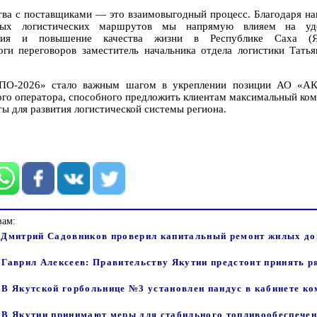
тва с поставщиками — это взаимовыгодный процесс. Благодаря на
ных логистических маршрутов мы напрямую влияем на удо
ения и повышение качества жизни в Республике Саха (
ги переговоров заместитель начальника отдела логистики Татья
ПО-2026» стало важным шагом в укреплении позиции АО «А
ого оператора, способного предложить клиентам максимальный ком
ы для развития логистической системы региона.
вам:
 - Дмитрий Садовников проверил капитальный ремонт жилых до
- Гаврил Алексеев: Правительству Якутии предстоит принять р
- В Якутской горбольнице №3 установлен пандус в кабинете к
 - В Якутии принимают меры для стабильного топливообеспече