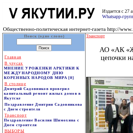
Издается с 27 
Whatsapp-гру
Общественно-политическая интернет-газета http://www.v
Поиск (одно слово)
Транспорт
АО «АК «Ж
цепочки н
Главная
В улусах
МНЕНИЕ УРОЖЕНКИ АРКТИКИ К
МЕЖДУНАРОДНОМУ ДНЮ
КОРЕННЫХ НАРОДОВ МИРА
[0]
В столице
Дмитрий Садовников проверил
капитальный ремонт жилых домов в
Якутске
Поздравление Дмитрия Садовникова
с Днем строителя
Транспорт
Поздравление Василия Шимохина с
Днем строителя
ВЫБОРЫ