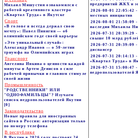
предприятий ЖКХ и э
Михаил Мишустин ознакомился с
работой креативного кластера
2026-08-01 22:05:42
«Квартал Труда» в Якутске
местных инициатив
Спорт
2026-08-01 21:58:09 
«В голове я всегда держал свою
наследия Михаила Н
мечту»: Павел Пинигин — об
2026-07-31 20:39:29
олимпийском годе своей карьеры
свыше 10 млрд рубле
«Это уникальный случай»:
2026-07-31 20:39:09
Александр Иванов — о 50-летии
диспансер
триумфа на Олимпийских играх
2026-07-31 20:14:13
Транспорт
«Квартал Труда» в Я
Ангелина Инкина о ценности каждой
2026-07-31 15:00:
минуты и Артем Денисов о силе
недропользователей 
рабочей привычки и главном стимуле
своей жизни
Промышленность
"РОДСТВЕННИКИ" ИЛИ
"ОДНОФАМИЛЬЦЫ"? Изучаем
список недропользователей Якутии
[0]
Законодательство
Новые правила для иностранных
сайтов в России: авторизация только
по номеру телефона
В республике
В Якутии в 2026 году построят 24