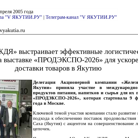
апреля 2005 года
ппа "V ЯКУТИИ.РУ"
|
Телеграм-канал "V ЯКУТИИ.РУ"
yakutia.ru
ДЯ» выстраивает эффективные логистиче
а выставке «ПРОДЭКСПО-2026» для ускор
доставки товаров в Якутию
Делегация Акционерной компании «Желез
Якутии» приняла участие в международно
продуктов питания, напитков и сырья для их 
«ПРОДЭКСПО-2026», которая стартовала 9 ф
года в Москве.
Ключевой темой участия компании стало развитие
подхода к обеспечению поставок продовольствия 
Саха (Якутия) с акцентом на совершенствование 
цепочек.