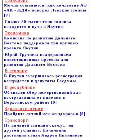
Транспорт
Мечты сбываются: как коллектив АО
«АК «ЖДЯ» покорял Ленские столбы
[0]
Свыше 80 тысяч тонн топлива
находится в пути в Якутию
Экономика
Комиссия по развитию Дальнего
Востока поддержала три крупных
проекта Якутии
Юрий Трутнев: поддерживаем
инвестиционные проекты для
развития Дальнего Востока
В столице
В Якутии завершилась регистрация
кандидатов в депутаты Госдумы
В республике
Объявлен сбор пожертвований для
пострадавших от паводка в
Верхоянском районе
[0]
Здравоохранение
Пройдите летний чек-ап здоровья
[0]
Транспорт
На дальней станции скажу… на
другой услышат. Начальник
дистанции связи Андрей Пьянников