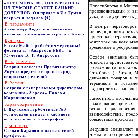
«ПРЕЕМНИКОМ» ПОСКАЧИНА В
Новосибирска и Минска
ИЛ ТУМЭНЕ СТАНЕТ БАНКИР
производителями и вы
ДОЛГУНОВ. Он придет в Ил Тумэн
ускорить и удешевить д
всерьез и надолго
[0]
В парламенте
В центре переговоров
Александр Подголов: активная
экспедиционного обсл
жизненная позиция ветеранов Жатая
просто как перевозчик
Культура
контролем на всех эта
В селе Майя пройдёт иммерсивный
временные и ресурсные
фестиваль «Андросов FEST» к
75‑летию В. Т. Андросова
Особое внимание было
В парламенте
минского представите
Гаврил Алексеев: Правительству
возможности поставок
Якутии предстоит принять ряд
Столбовая (г. Чехов, 
непростых решений
движение товаров и у
В России
терминала и готовно
Встреча с генеральным директором
подтвердил начальник 
компании «Алроса» Павлом
Маринычевым
Заместитель начальник
налаживание прямых с
Здравоохранение
затрат и расширения 
В Якутской горбольнице №3
взаимодействие, пред
установлен пандус в кабинете
компьютерной томографии
совместных проектов» -
Транспорт
Ведущий специалист н
Степан Баранов о плюсах своей
компании по привлечен
профессии