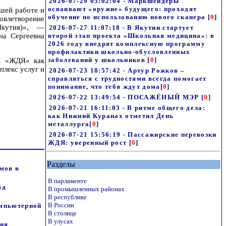
2026-07-29 05:02:04 - Маркшейдеры
осваивают «оружие» будущего: проходят
шей работе и
обучение по использованию нового сканера
[
0
]
влетворение
Якутия)», —
2026-07-27 11:07:18 - В Якутии стартует
на Сергеевна
второй этап проекта «Школьная медицина»: в
2026 году внедрят комплексную программу
профилактики школьно-обусловленных
заболеваний у школьников
[
0
]
К «ЖДЯ» как
плекс услуг и
2026-07-23 18:57:42 - Артур Рожков –
справляться с трудностями всегда помогает
понимание, что тебя ждут дома
[
0
]
2026-07-22 13:49:54 - ПОСАЖЁНЫЙ МЭР
[
0
]
2026-07-21 16:11:03 - В ритме общего дела:
как Нижний Куранах отметил День
металлурга
[
0
]
2026-07-21 15:56:19 - Пассажирские перевозки
ЖДЯ: уверенный рост
[
0
]
Разделы
мов в
В парламенте
яд
В промышленных районах
В республике
В России
омпьютерной
В столице
В улусах
ния