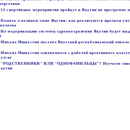
нергетики
 - 32 спортивных мероприятия пройдут в Якутии по программе 
- Память о великом сыне Якутии: как реализуются проекты ув
иколаева
 - На модернизацию системы здравоохранения Якутии будет вы
й
 - Михаил Мишустин посетил Якутский республиканский онколо
 - Михаил Мишустин ознакомился с работой креативного класт
кутске
47 - "РОДСТВЕННИКИ" ИЛИ "ОДНОФАМИЛЬЦЫ"? Изучаем спи
Якутии