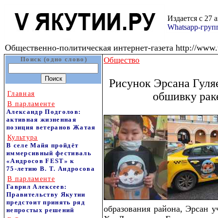
Издается с 27 
Whatsapp-гру
Общественно-политическая интернет-газета http://www.v
Поиск (одно слово)
Общество
Рисунок Эрсана Гуляе
Главная
обшивку рак
В парламенте
Александр Подголов:
активная жизненная
позиция ветеранов Жатая
Культура
В селе Майя пройдёт
иммерсивный фестиваль
«Андросов FEST» к
75‑летию В. Т. Андросова
В парламенте
Гаврил Алексеев:
Правительству Якутии
предстоит принять ряд
образования района, Эрсан у
непростых решений