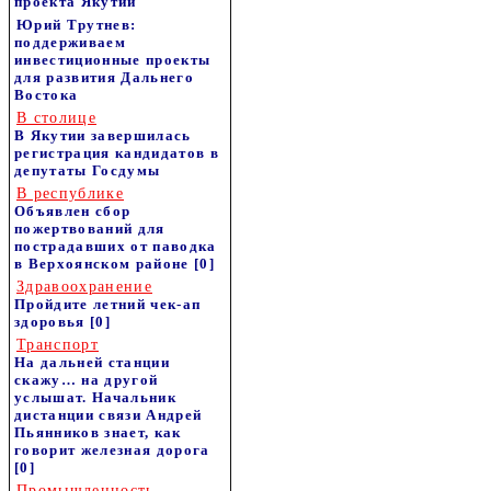
проекта Якутии
Юрий Трутнев:
поддерживаем
инвестиционные проекты
для развития Дальнего
Востока
В столице
В Якутии завершилась
регистрация кандидатов в
депутаты Госдумы
В республике
Объявлен сбор
пожертвований для
пострадавших от паводка
в Верхоянском районе
[0]
Здравоохранение
Пройдите летний чек-ап
здоровья
[0]
Транспорт
На дальней станции
скажу… на другой
услышат. Начальник
дистанции связи Андрей
Пьянников знает, как
говорит железная дорога
[0]
Промышленность