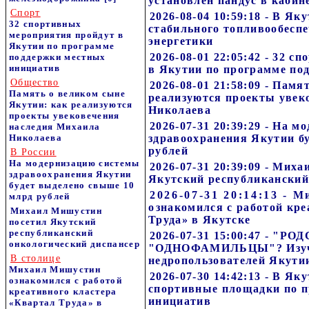
установлен пандус в каби
Спорт
2026-08-04 10:59:18 - В Я
32 спортивных
стабильного топливообесп
мероприятия пройдут в
энергетики
Якутии по программе
2026-08-01 22:05:42 - 32 
поддержки местных
инициатив
в Якутии по программе по
Общество
2026-08-01 21:58:09 - Пам
Память о великом сыне
реализуются проекты увек
Якутии: как реализуются
Николаева
проекты увековечения
2026-07-31 20:39:29 - На 
наследия Михаила
Николаева
здравоохранения Якутии б
рублей
В России
На модернизацию системы
2026-07-31 20:39:09 - Мих
здравоохранения Якутии
Якутский республиканский
будет выделено свыше 10
2026-07-31 20:14:13 -
млрд рублей
ознакомился с работой кре
Михаил Мишустин
Труда» в Якутске
посетил Якутский
республиканский
2026-07-31 15:00:47 - "
онкологический диспансер
"ОДНОФАМИЛЬЦЫ"? Изуч
В столице
недропользователей Якути
Михаил Мишустин
2026-07-30 14:42:13 - В Як
ознакомился с работой
спортивные площадки по 
креативного кластера
инициатив
«Квартал Труда» в