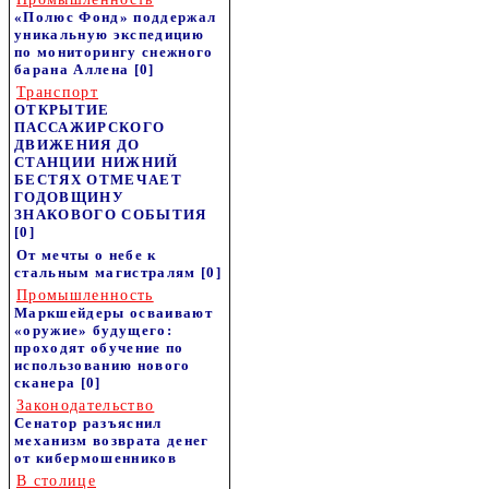
«Полюс Фонд» поддержал
уникальную экспедицию
по мониторингу снежного
барана Аллена
[0]
Транспорт
ОТКРЫТИЕ
ПАССАЖИРСКОГО
ДВИЖЕНИЯ ДО
СТАНЦИИ НИЖНИЙ
БЕСТЯХ ОТМЕЧАЕТ
ГОДОВЩИНУ
ЗНАКОВОГО СОБЫТИЯ
[0]
От мечты о небе к
стальным магистралям
[0]
Промышленность
Маркшейдеры осваивают
«оружие» будущего:
проходят обучение по
использованию нового
сканера
[0]
Законодательство
Сенатор разъяснил
механизм возврата денег
от кибермошенников
В столице