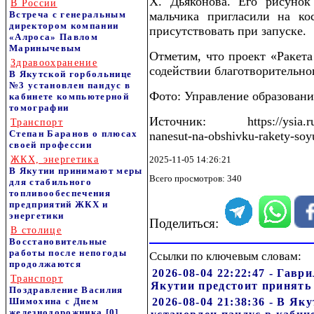
Х. Дьяконова. Его рисунок
В России
Встреча с генеральным
мальчика пригласили на ко
директором компании
присутствовать при запуске.
«Алроса» Павлом
Маринычевым
Отметим, что проект «Ракета
Здравоохранение
содействии благотворительно
В Якутской горбольнице
№3 установлен пандус в
Фото: Управление образовани
кабинете компьютерной
томографии
Источник: https://ysia.ru/ri
Транспорт
Степан Баранов о плюсах
nanesut-na-obshivku-rakety-soy
своей профессии
ЖКХ, энергетика
2025-11-05 14:26:21
В Якутии принимают меры
Всего просмотров: 340
для стабильного
топливообеспечения
предприятий ЖКХ и
энергетики
Поделиться:
В столице
Восстановительные
работы после непогоды
Ссылки по ключевым словам:
продолжаются
2026-08-04 22:22:47 - Гавр
Транспорт
Якутии предстоит принять
Поздравление Василия
Шимохина с Днем
2026-08-04 21:38:36 - В Я
железнодорожника
[0]