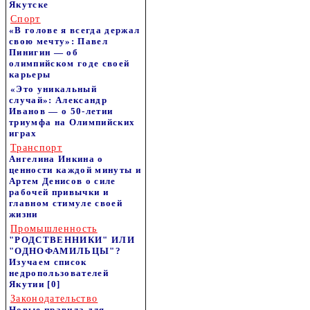
Якутске
Спорт
«В голове я всегда держал
свою мечту»: Павел
Пинигин — об
олимпийском годе своей
карьеры
«Это уникальный
случай»: Александр
Иванов — о 50-летии
триумфа на Олимпийских
играх
Транспорт
Ангелина Инкина о
ценности каждой минуты и
Артем Денисов о силе
рабочей привычки и
главном стимуле своей
жизни
Промышленность
"РОДСТВЕННИКИ" ИЛИ
"ОДНОФАМИЛЬЦЫ"?
Изучаем список
недропользователей
Якутии
[0]
Законодательство
Новые правила для