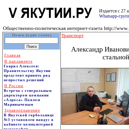
Издается с 27 
Whatsapp-гру
Общественно-политическая интернет-газета http://www.v
Поиск (одно слово)
Транспорт
Александр Иванови
Главная
стальной
В парламенте
Гаврил Алексеев:
Правительству Якутии
предстоит принять ряд
непростых решений
В России
Встреча с генеральным
директором компании
«Алроса» Павлом
Маринычевым
Здравоохранение
В Якутской горбольнице
№3 установлен пандус в
кабинете компьютерной
томографии