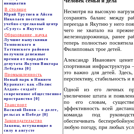
Человек семьи и дела
инициатив
В столице
Несмотря на высокую нагрузк
Юрий Трутнев и Айсен
сохранять баланс между р
Николаев посетили
переезда в Якутию у него по
учебно-стрелковый центр
«Сулус» в Якутске
чего не хватало на прежн
Образование, наука
железнодорожница, ранее ра
Лучшие выпускники
теперь полностью посвятила
Томпонского и
Филипповых трое детей.
Таттинского районов
получили денежные
премии от народного
Александр Иванович ценит
депутата Якутии Виктора
спортивная инфраструктура 
Лебедева
[0]
это важно для детей. Здесь
Промышленность
перспективу, стабильность и 
Новый парк в Нижнем
Куранахе: как «Полюс
Одной из его личных про
Алдан» создаёт
современное общественное
увеличение штата и появлен
пространство
[0]
по его словам, существ
Транспорт
эффективность всей дистанц
Василий Попов – о долге,
команда под руководст
рельсах и Победе
[0]
обеспечивать бесперебойн
Законодательство
Законы, вступающие в
любую погоду, при любых усл
силу в августе