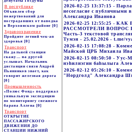
депутаты Госдумы
2026-02-25 13:37:15 - Пар
В республике
несогласие с публичными 
Объявлен сбор
пожертвований для
Александра Иванова
пострадавших от паводка
2026-02-25 12:55:25 - КА
в Верхоянском районе
[0]
РАССМОТРЕЛИ ВОПРОС 
Здравоохранение
Часть-3 текстовой трансля
Пройдите летний чек-ап
Тумэн - 25.02.2026 - t.me/vy
здоровья
[0]
2026-02-15 17:08:28 - Комм
Транспорт
Майской ЦРБ Михаила Ив
На дальней станции
скажу… на другой
2026-02-15 08:50:50 - Уус-
услышат. Начальник
нэhилиэгин баhылыга Але
дистанции связи Андрей
2026-02-12 05:26:10 - Ком
Пьянников знает, как
"Нордголд" Александра Ш
говорит железная дорога
[0]
Промышленность
«Полюс Фонд» поддержал
уникальную экспедицию
по мониторингу снежного
барана Аллена
[0]
Транспорт
ОТКРЫТИЕ
ПАССАЖИРСКОГО
ДВИЖЕНИЯ ДО
СТАНЦИИ НИЖНИЙ