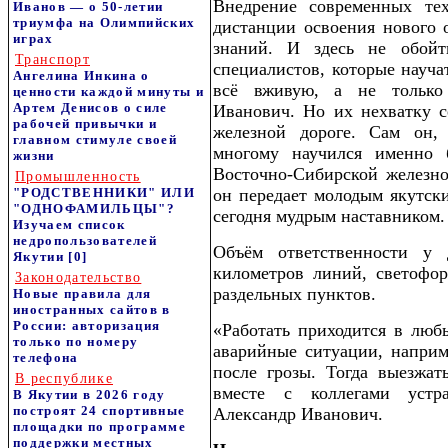
Внедрение современных тех
Иванов — о 50-летии
триумфа на Олимпийских
дистанции освоения нового 
играх
знаний. И здесь не обой
Транспорт
специалистов, которые науча
Ангелина Инкина о
всё вживую, а не только
ценности каждой минуты и
Артем Денисов о силе
Иванович. Но их нехватку с
рабочей привычки и
железной дороге. Сам он,
главном стимуле своей
многому научился именно 
жизни
Восточно-Сибирской железно
Промышленность
"РОДСТВЕННИКИ" ИЛИ
он передает молодым якутски
"ОДНОФАМИЛЬЦЫ"?
сегодня мудрым наставником.
Изучаем список
недропользователей
Объём ответственности у
Якутии
[0]
километров линий, светофор
Законодательство
раздельных пунктов.
Новые правила для
иностранных сайтов в
России: авторизация
«Работать приходится в люб
только по номеру
аварийные ситуации, наприм
телефона
после грозы. Тогда выезжат
В республике
вместе с коллегами устр
В Якутии в 2026 году
построят 24 спортивные
Александр Иванович.
площадки по программе
поддержки местных