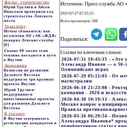
Жилье, строительство
Источник: Пресс-служба АО
Юрий Трутнев и Айсен
Николаев проверили ход
2025-07-27 07:55:25
строительства Ленского
моста
Всего просмотров: 368
Транспорт
Мечты сбываются: как
коллектив АО «АК «ЖДЯ»
Поделиться:
покорял Ленские столбы
[0]
Свыше 80 тысяч тонн
Ссылки по ключевым словам:
топлива находится в пути
2026-07-31 19:43:15 - «Это
в Якутию
Александр Иванов — о 50-
Экономика
Олимпийских играх
Комиссия по развитию
Дальнего Востока
2026-07-29 05:12:03 - От м
поддержала три крупных
магистралям
проекта Якутии
2026-06-10 21:23:08 - Рек
Юрий Трутнев:
кампании - 2026 и искусст
поддерживаем
инвестиционные проекты
2026-04-30 10:19:13 - Алек
для развития Дальнего
Москве вопрос о иницииро
Востока
Правила противопожарног
В столице
2026-03-26 06:29:54 - Пол
В Якутии завершилась
Александра Иванова* прек
регистрация кандидатов в
приобретением статуса ино