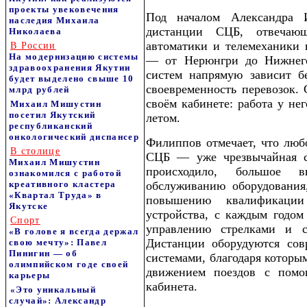
проекты увековечения
Под началом Александра И
наследия Михаила
дистанции СЦБ, отвечаю
Николаева
автоматики и телемеханики 
В России
На модернизацию системы
— от Нерюнгри до Нижнего
здравоохранения Якутии
систем напрямую зависит б
будет выделено свыше 10
своевременность перевозок. 
млрд рублей
своём кабинете: работа у не
Михаил Мишустин
посетил Якутский
летом.
республиканский
онкологический диспансер
Филиппов отмечает, что люб
В столице
СЦБ — уже чрезвычайная с
Михаил Мишустин
происходило, большое в
ознакомился с работой
креативного кластера
обслуживанию оборудования
«Квартал Труда» в
повышению квалификации
Якутске
устройства, с каждым годом
Спорт
управлению стрелками и с
«В голове я всегда держал
Дистанции оборудуются со
свою мечту»: Павел
Пинигин — об
системами, благодаря которы
олимпийском годе своей
движением поездов с помо
карьеры
кабинета.
«Это уникальный
случай»: Александр