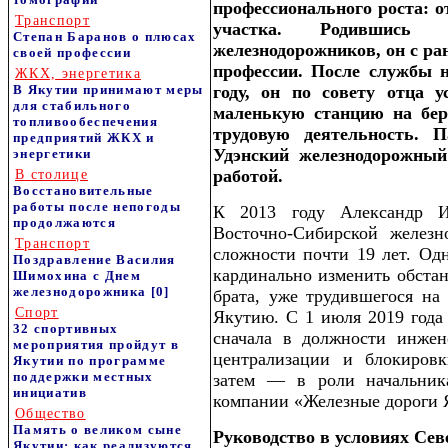
профессионального роста: о
Транспорт
участка. Родившис
Степан Баранов о плюсах
железнодорожников, он с ра
своей профессии
профессии. После службы н
ЖКХ, энергетика
В Якутии принимают меры
году, он по совету отца 
для стабильного
маленькую станцию на бер
топливообеспечения
трудовую деятельность. 
предприятий ЖКХ и
Удэнский железнодорожный
энергетики
работой.
В столице
Восстановительные
работы после непогоды
К 2013 году Александр И
продолжаются
Восточно-Сибирской железн
Транспорт
сложности почти 19 лет. Од
Поздравление Василия
кардинально изменить обста
Шимохина с Днем
железнодорожника
[0]
брата, уже трудившегося на 
Спорт
Якутию. С 1 июля 2019 года 
32 спортивных
сначала в должности инжен
мероприятия пройдут в
централизации и блокировк
Якутии по программе
поддержки местных
затем — в роли начальни
инициатив
компании «Железные дороги 
Общество
Память о великом сыне
Руководство в условиях Сев
Якутии: как реализуются