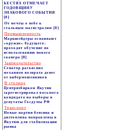
БЕСТЯХ ОТМЕЧАЕТ
ГОДОВЩИНУ
ЗНАКОВОГО СОБЫТИЯ
[0]
От мечты о небе к
стальным магистралям
[0]
Промышленность
Маркшейдеры осваивают
«оружие» будущего:
проходят обучение по
использованию нового
сканера
[0]
Законодательство
Сенатор разъяснил
механизм возврата денег
от кибермошенников
В столице
Центризбирком Якутии
зарегистрировал восьмого
кандидата на выборы в
депутаты Госдумы РФ
Транспорт
Новые партии бензина и
дизтоплива направлены в
Якутию для стабилизации
рынка