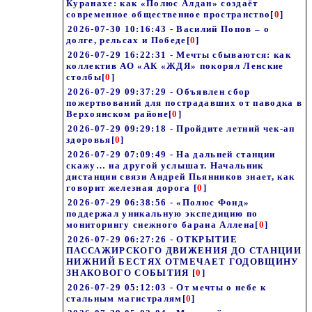
Куранахе: как «Полюс Алдан» создаёт
современное общественное пространство
[
0
]
2026-07-30 10:16:43 - Василий Попов – о
долге, рельсах и Победе
[
0
]
2026-07-29 16:22:31 - Мечты сбываются: как
коллектив АО «АК «ЖДЯ» покорял Ленские
столбы
[
0
]
2026-07-29 09:37:29 - Объявлен сбор
пожертвований для пострадавших от паводка в
Верхоянском районе
[
0
]
2026-07-29 09:29:18 - Пройдите летний чек-ап
здоровья
[
0
]
2026-07-29 07:09:49 - На дальней станции
скажу… на другой услышат. Начальник
дистанции связи Андрей Пьянников знает, как
говорит железная дорога
[
0
]
2026-07-29 06:38:56 - «Полюс Фонд»
поддержал уникальную экспедицию по
мониторингу снежного барана Аллена
[
0
]
2026-07-29 06:27:26 - ОТКРЫТИЕ
ПАССАЖИРСКОГО ДВИЖЕНИЯ ДО СТАНЦИИ
НИЖНИЙ БЕСТЯХ ОТМЕЧАЕТ ГОДОВЩИНУ
ЗНАКОВОГО СОБЫТИЯ
[
0
]
2026-07-29 05:12:03 - От мечты о небе к
стальным магистралям
[
0
]