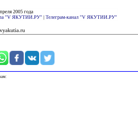
апреля 2005 года
ппа "V ЯКУТИИ.РУ"
|
Телеграм-канал "V ЯКУТИИ.РУ"
yakutia.ru
вам: