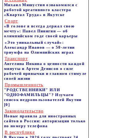
Михаил Мишустин ознакомился с
работой креативного кластера
«Квартал Труда» в Якутске
Спорт
«В голове я всегда держал свою
мечту»: Павел Пинигин — об
олимпийском годе своей карьеры
«Это уникальный случай»:
Александр Иванов — о 50-летии
триумфа на Олимпийских играх
Транспорт
Ангелина Инкина о ценности каждой
минуты и Артем Денисов о силе
рабочей привычки и главном стимуле
своей жизни
Промышленность
"РОДСТВЕННИКИ" ИЛИ
"ОДНОФАМИЛЬЦЫ"? Изучаем
список недропользователей Якутии
[0]
Законодательство
Новые правила для иностранных
сайтов в России: авторизация только
по номеру телефона
В республике
В Якутии в 2026 году построят 24