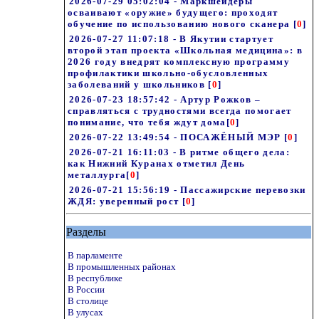
2026-07-29 05:02:04 - Маркшейдеры
осваивают «оружие» будущего: проходят
обучение по использованию нового сканера
[
0
]
2026-07-27 11:07:18 - В Якутии стартует
второй этап проекта «Школьная медицина»: в
2026 году внедрят комплексную программу
профилактики школьно-обусловленных
заболеваний у школьников
[
0
]
2026-07-23 18:57:42 - Артур Рожков –
справляться с трудностями всегда помогает
понимание, что тебя ждут дома
[
0
]
2026-07-22 13:49:54 - ПОСАЖЁНЫЙ МЭР
[
0
]
2026-07-21 16:11:03 - В ритме общего дела:
как Нижний Куранах отметил День
металлурга
[
0
]
2026-07-21 15:56:19 - Пассажирские перевозки
ЖДЯ: уверенный рост
[
0
]
Разделы
В парламенте
В промышленных районах
В республике
В России
В столице
В улусах