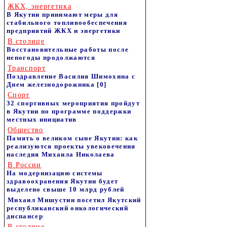
ЖКХ, энергетика
В Якутии принимают меры для
стабильного топливообеспечения
предприятий ЖКХ и энергетики
В столице
Восстановительные работы после
непогоды продолжаются
Транспорт
Поздравление Василия Шимохина с
Днем железнодорожника
[0]
Спорт
32 спортивных мероприятия пройдут
в Якутии по программе поддержки
местных инициатив
Общество
Память о великом сыне Якутии: как
реализуются проекты увековечения
наследия Михаила Николаева
В России
На модернизацию системы
здравоохранения Якутии будет
выделено свыше 10 млрд рублей
Михаил Мишустин посетил Якутский
республиканский онкологический
диспансер
В столице