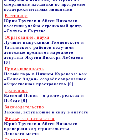
спортивные площадки по программе
поддержки местных инициатив
В столице
Юрий Трутнев и Айсен Николаев
посетили учебно-стрелковый центр
«Сулус» в Якутске
Образование, наука
Лучшие выпускники Томпонского и
Таттинского районов получили
денежные премии от народного
депутата Якутии Виктора Лебедева
[0]
Промышленность
Новый парк в Нижнем Куранахе: как
«Полюс Алдан» создаёт современное
общественное пространство
[0]
Транспорт
Василий Попов – о долге, рельсах и
Победе
[0]
Законодательство
Законы, вступающие в силу в августе
Жилье, строительство
Юрий Трутнев и Айсен Николаев
проверили ход строительства
Ленского моста