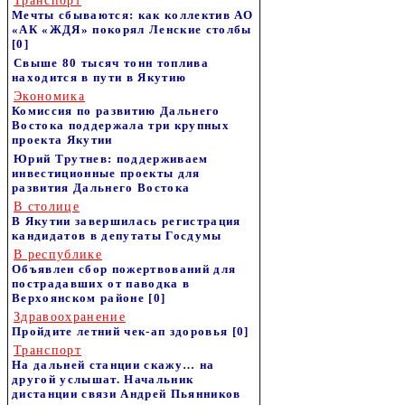
Транспорт
Мечты сбываются: как коллектив АО
«АК «ЖДЯ» покорял Ленские столбы
[0]
Свыше 80 тысяч тонн топлива
находится в пути в Якутию
Экономика
Комиссия по развитию Дальнего
Востока поддержала три крупных
проекта Якутии
Юрий Трутнев: поддерживаем
инвестиционные проекты для
развития Дальнего Востока
В столице
В Якутии завершилась регистрация
кандидатов в депутаты Госдумы
В республике
Объявлен сбор пожертвований для
пострадавших от паводка в
Верхоянском районе
[0]
Здравоохранение
Пройдите летний чек-ап здоровья
[0]
Транспорт
На дальней станции скажу… на
другой услышат. Начальник
дистанции связи Андрей Пьянников